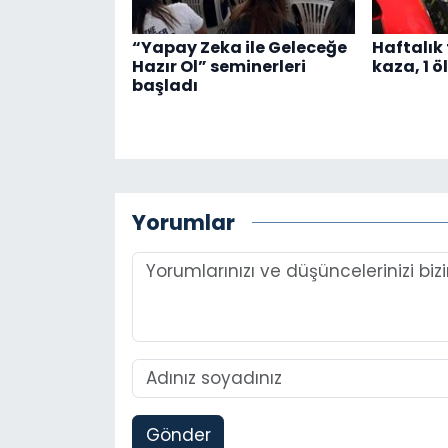
“Yapay Zeka ile Geleceğe
Haftalık 
Hazır Ol” seminerleri
kaza, 1 öl
başladı
Yorumlar
Gönder