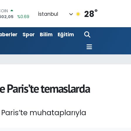
602,05
%0.69
°
LAR
28
İstanbul
5986
%0.06
RO
0700
%0.1
aberler
Spor
Bilim
Eğitim
RLİN
2438
%0.21
M ALTIN
8.23
%0.39
T100
703
%0
e Paris’te temaslarda
Paris’te muhataplarıyla