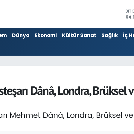
64.
DO
47,
EU
55,
em
Dünya
Ekonomi
Kültür Sanat
Sağlık
İç H
STE
64,
GRA
651
BİS
13.
eşarı Dânâ, Londra, Brüksel v
ı Mehmet Dânâ, Londra, Brüksel ve 