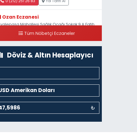
0 (212) 251 26 83
Yol Tarifi Al
Ozan Eczanesi
iyalepaşa Mahallesi Sağlık Ocağı Sokak 9 A Fatih
ultan ASM Yanı
Tüm Nöbetçi Eczaneler
0 (212) 297 30 13
Yol Tarifi Al
Döviz & Altın Hesaplayıcı
₺