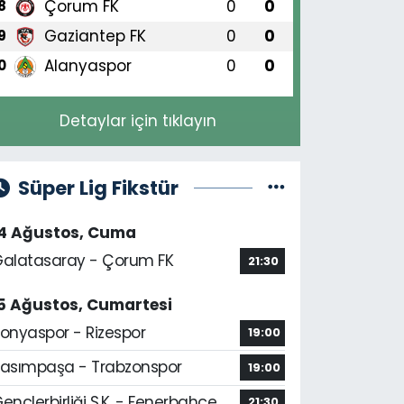
Çorum FK
0
0
8
Gaziantep FK
0
0
9
Alanyaspor
0
0
0
Detaylar için tıklayın
Süper Lig Fikstür
14 Ağustos, Cuma
alatasaray - Çorum FK
21:30
5 Ağustos, Cumartesi
onyaspor - Rizespor
19:00
asımpaşa - Trabzonspor
19:00
ençlerbirliği S.K. - Fenerbahçe
21:30