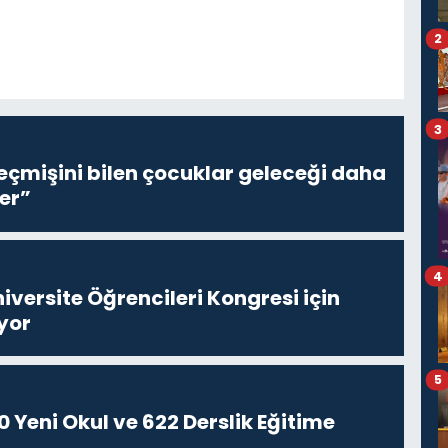
2
3
eçmişini bilen çocuklar geleceği daha
er”
4
niversite Öğrencileri Kongresi için
yor
5
 Yeni Okul ve 622 Derslik Eğitime