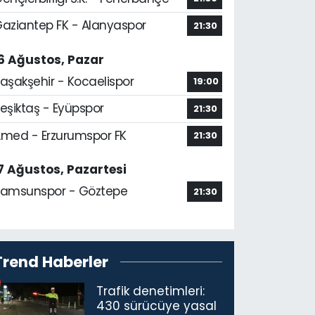
aziantep FK - Alanyaspor
21:30
6 Ağustos, Pazar
aşakşehir - Kocaelispor
19:00
eşiktaş - Eyüpspor
21:30
med - Erzurumspor FK
21:30
7 Ağustos, Pazartesi
amsunspor - Göztepe
21:30
Trend Haberler
Trafik denetimleri:
430 sürücüye yasal