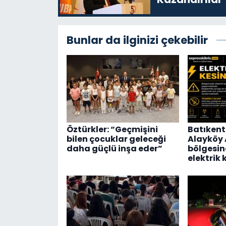
Bunlar da ilginizi çekebilir
Öztürkler: “Geçmişini
Batıkent 
bilen çocuklar geleceği
Alayköy 
daha güçlü inşa eder”
bölgesin
elektrik 