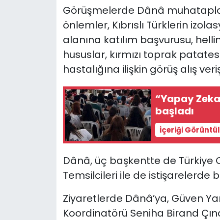
Görüşmelerde Dânâ muhataplarıy
önlemler, Kıbrıslı Türklerin izol
alanına katılım başvurusu, hellimi
hususlar, kırmızı toprak patates
hastalığına ilişkin görüş alış ver
“Yapay Zeka 
başladı
İçeriği Görüntü
Dânâ, üç başkentte de Türkiye C
Temsilcileri ile de istişarelerde 
Ziyaretlerde Dânâ’ya, Güven Yar
Koordinatörü Seniha Birand Çınar 