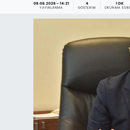
08.06.2026 - 14:21
4
1 DK
YAYINLANMA
GÖSTERIM
OKUNMA SÜRE
Gündem
KKTC
KKTC YEREL SEÇİM 2018
Kültür Sanat
Magazin
Moda
Nöbetçi Eczaneler
Otomobil Dünyası
Politika