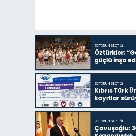
EDITÖRÜN SEÇTIĞI
Öztürkler: “G
güçlü inşa ed
EDITÖRÜN SEÇTIĞI
Kıbrıs Türk Ü
kayıtlar sürü
EDITÖRÜN SEÇTIĞI
Çavuşoğlu: 30
Kazandırıldı