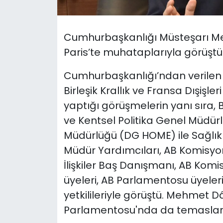
SAĞLIK
Cumhurbaşkanlığı Müsteşarı Me
Spor
Paris’te muhataplarıyla görüştü
Teknoloji
Cumhurbaşkanlığı’ndan verilen b
Birleşik Krallık ve Fransa Dışişler
TÜRKiYE
yaptığı görüşmelerin yanı sıra,
ve Kentsel Politika Genel Müdürl
Video Galeri
Müdürlüğü (DG HOME) ile Sağlı
Müdür Yardımcıları, AB Komisyon
YAŞAM
İlişkiler Baş Danışmanı, AB Kom
Yazarlar
üyeleri, AB Parlamentosu üyeler
yetkilileriyle görüştü. Mehmet Dâ
Parlamentosu'nda da temaslar