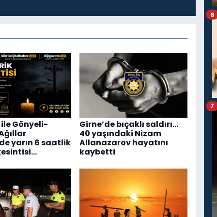
6
7
ile Gönyeli-
Girne’de bıçaklı saldırı…
Ağıllar
40 yaşındaki Nizam
de yarın 6 saatlik
Allanazarov hayatını
kesintisi…
kaybetti