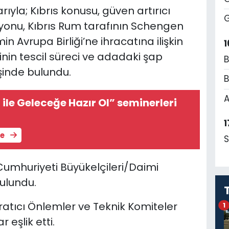
la; Kıbrıs konusu, güven artırıcı
G
asyonu, Kıbrıs Rum tarafının Schengen
n Avrupa Birliği’ne ihracatına ilişkin
1
inin tescil süreci ve adadaki şap
B
işinde bulundu.
B
A
ile Geleceğe Hazır Ol” seminerleri
1
le
S
umhuriyeti Büyükelçileri/Daimi
bulundu.
atıcı Önlemler ve Teknik Komiteler
1
eşlik etti.