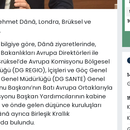
hmet Dânâ, Londra, Brüksel ve
1
.
ilgiye göre, Dânâ ziyaretlerinde,
i Bakanlıkları Avrupa Direktörleri ile
 Brüksel’de Avrupa Komisyonu Bölgesel
üğü (DG REGIO), İçişleri ve Göç Genel
k Genel Müdürlüğü (DG SANTE) Genel
G
u Başkanı’nın Batı Avrupa Ortaklarıyla
isyonu Başkan Yardımcılarının kabine
1
i ve önde gelen düşünce kuruluşları
K
nâ ayrıca Birleşik Krallık
K
da bulundu.
G