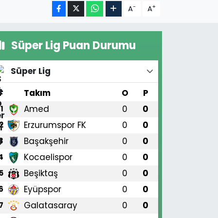
-
+
A
A
Süper Lig Puan Durumu
Süper Lig
#
Takım
O
P
Amed
0
0
1
Erzurumspor FK
0
0
2
Başakşehir
0
0
3
Kocaelispor
0
0
4
Beşiktaş
0
0
5
Eyüpspor
0
0
6
Galatasaray
0
0
7