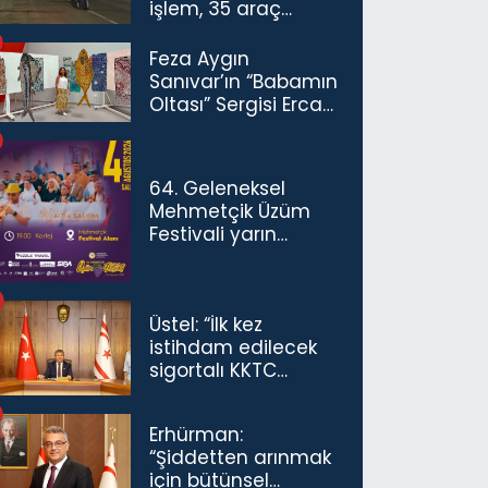
işlem, 35 araç
trafikten men
Feza Aygın
Sanıvar’ın “Babamın
Oltası” Sergisi Ercan
Havalimanı’nda
Açıldı
64. Geleneksel
Mehmetçik Üzüm
Festivali yarın
başlıyor
Üstel: “İlk kez
istihdam edilecek
sigortalı KKTC
vatandaşları için
maaş desteğini 35
Erhürman:
bin TL'ye çıkardık”
“Şiddetten arınmak
için bütünsel