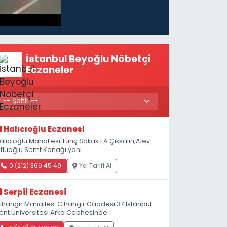
İstanbul Beyoğlu Nöbetçi
Eczaneler
Halıcıoğlu Eczanesi
alıcıoğlu Mahallesi Tunç Sokak 1 A Çıksalın,Alev
fluoğlu Semt Konağı yanı
0 (212) 369 45 49
Yol Tarifi Al
Serpil Eczanesi
ihangir Mahallesi Cihangir Caddesi 37 İstanbul
ent Üniversitesi Arka Cephesinde