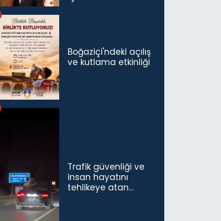
politikaları
konuşmamız
gerekiyor”
Boğaziçi'ndeki açılış
ve kutlama etkinliği
Trafik güvenliği ve
insan hayatını
tehlikeye atan
sürücü ve yolcuya
ceza...