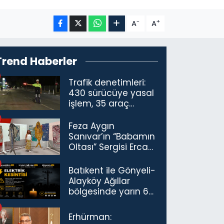
-
+
A
A
Trend Haberler
Trafik denetimleri:
430 sürücüye yasal
işlem, 35 araç
trafikten men
Feza Aygın
Sanıvar’ın “Babamın
Oltası” Sergisi Ercan
Havalimanı’nda
Açıldı
Batıkent ile Gönyeli-
Alayköy Ağıllar
bölgesinde yarın 6
saatlik elektrik
kesintisi…
Erhürman: