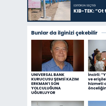
EDITÖRÜN SEÇTIĞI
KIB-TEK: “Ot t
Bunlar da ilginizi çekebilir
UNIVERSAL BANK
İncirli: “
KURUCUSU ŞEMSİ KAZIM
ve erişil
ERKMAN’I SON
hizmeti 
YOLCULUĞUNA
önceliği
UĞURLUYOR