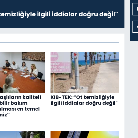
emizliğiyle ilgili iddialar doğru değil"
Yaşlıların kaliteli
KIB-TEK: “Ot temizliğiyle
ebilir bakım
ilgili iddialar doğru değil"
alması en temel
miz”