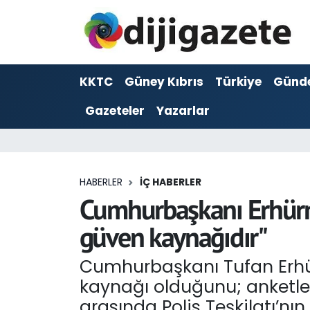
ADVERTORIAL
Hava Durumu
KKTC
Güney Kıbrıs
Türkiye
Günd
Dijigazete
Trafik Durumu
Gazeteler
Yazarlar
Dünya
Süper Lig Puan Durumu ve Fikstür
Eğitim
Tüm Manşetler
HABERLER
İÇ HABERLER
Ekonomi
Son Dakika Haberleri
Cumhurbaşkanı Erhürman
güven kaynağıdır"
Foto Galeri
Haber Arşivi
Cumhurbaşkanı Tufan Erhürm
GEZİ
kaynağı olduğunu; anketl
Güncel
arasında Polis Teşkilatı’nın