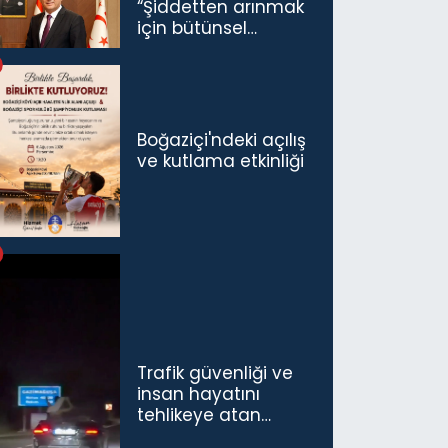
“Şiddetten arınmak
için bütünsel
politikaları
konuşmamız
gerekiyor”
Boğaziçi'ndeki açılış
ve kutlama etkinliği
Trafik güvenliği ve
insan hayatını
tehlikeye atan
sürücü ve yolcuya