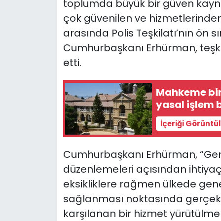
toplumda büyük bir güven kaynağ
çok güvenilen ve hizmetlerind
arasında Polis Teşkilatı’nın ön 
Cumhurbaşkanı Erhürman, teşkil
etti.
Mahkeme bin
yasal işlem b
İçeriği Görüntü
Cumhurbaşkanı Erhürman, “Ger
düzenlemeleri açısından ihtiy
eksikliklere rağmen ülkede gene
sağlanması noktasında gerçek
karşılanan bir hizmet yürütülme