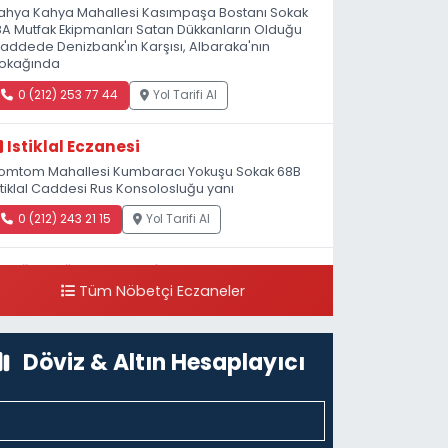
ahya Kahya Mahallesi Kasımpaşa Bostanı Sokak
8A Mutfak Ekipmanları Satan Dükkanların Olduğu
addede Denizbank'ın Karşısı, Albaraka'nın
okağında
0 (212) 253 77 44
Yol Tarifi Al
Istiklal Eczanesi
omtom Mahallesi Kumbaracı Yokuşu Sokak 68B
stiklal Caddesi Rus Konsolosluğu yanı
0 (212) 243 21 15
Yol Tarifi Al
Güleryüz Eczanesi
Tüm Nöbetçi Eczaneler
iripaşa Mahallesi Şaban Deresi Sokak 7 D Koç
üzesi Arkası-kalaycıbahçe Meydana Doğru
0 (212) 369 95 85
Yol Tarifi Al
Döviz & Altın Hesaplayıcı