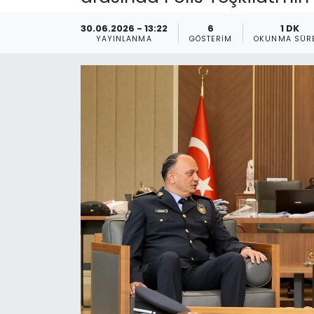
Gündem
30.06.2026 - 13:22
6
1 DK
YAYINLANMA
GÖSTERIM
OKUNMA SÜR
KKTC
KKTC YEREL SEÇİM 2018
Kültür Sanat
Magazin
Moda
Nöbetçi Eczaneler
Otomobil Dünyası
Politika