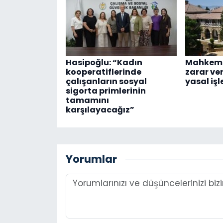
Hasipoğlu: “Kadın
Mahkeme
kooperatiflerinde
zarar ve
çalışanların sosyal
yasal işl
sigorta primlerinin
tamamını
karşılayacağız”
Yorumlar