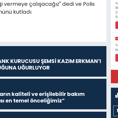
i vermeye çalışacağız" dedi ve Polis
Y
1
münü kutladı.
C
S
T
İ
ANK KURUCUSU ŞEMSİ KAZIM ERKMAN’I
UĞUNA UĞURLUYOR
P
M
ların kaliteli ve erişilebilir bakım
sı en temel önceliğimiz”