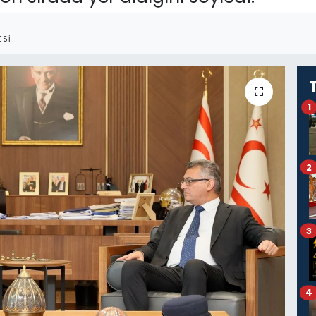
ESI
1
2
3
4