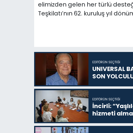
elimizden gelen her türlü desteğ
Teşkilatı’nın 62. kuruluş yıl dönü
EDITÖRÜN SEÇTIĞI
UNIVERSAL B
SON YOLCUL
EDITÖRÜN SEÇTIĞI
İncirli: “Yaşlı
hizmeti alma