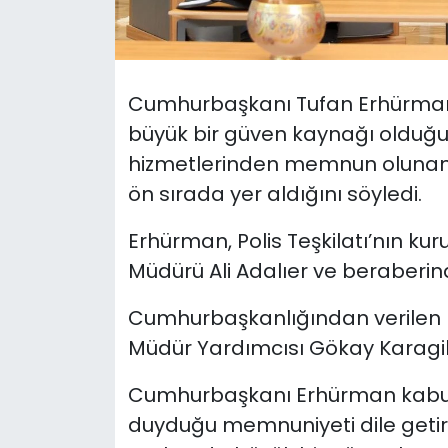
SAĞLIK
Spor
Cumhurbaşkanı Tufan Erhürma
büyük bir güven kaynağı olduğu
Teknoloji
hizmetlerinden memnun olunan k
ön sırada yer aldığını söyledi.
TÜRKiYE
Erhürman, Polis Teşkilatı’nın kur
Video Galeri
Müdürü Ali Adalıer ve beraberind
YAŞAM
Cumhurbaşkanlığından verilen bi
Müdür Yardımcısı Gökay Karagil
Yazarlar
Cumhurbaşkanı Erhürman kabul
duyduğu memnuniyeti dile getirere