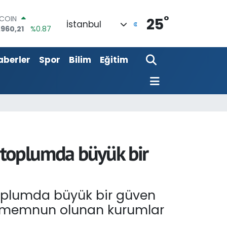
°
LAR
25
İstanbul
,7436
%0.18
RO
,2510
%0.32
aberler
Spor
Bilim
Eğitim
ERLİN
,4811
%0.38
AM ALTIN
48.99
%2.59
ST100
.779
%-14
TCOIN
.960,21
%0.87
ı toplumda büyük bir
toplumda büyük bir güven
en memnun olunan kurumlar