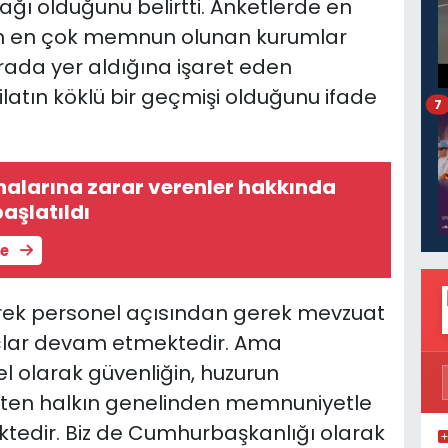
ı olduğunu belirtti. Anketlerde en
en en çok memnun olunan kurumlar
sırada yer aldığına işaret eden
atın köklü bir geçmişi olduğunu ifade
7
alarına zarar verenler hakkında
aşlatıldı
le
ek personel açısından gerek mevzuat
açlar devam etmektedir. Ama
l olarak güvenliğin, huzurun
ten halkın genelinden memnuniyetle
ktedir. Biz de Cumhurbaşkanlığı olarak