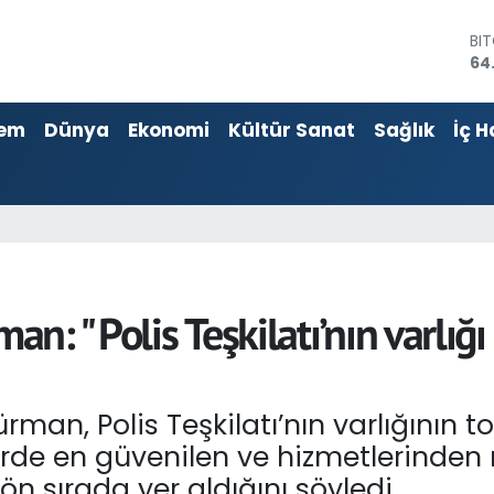
DO
47
EU
55
em
Dünya
Ekonomi
Kültür Sanat
Sağlık
İç H
ST
64
GR
66
Bİ
13
BI
64
: " Polis Teşkilatı’nın varlığ
an, Polis Teşkilatı’nın varlığının 
erde en güvenilen ve hizmetlerind
 ön sırada yer aldığını söyledi.