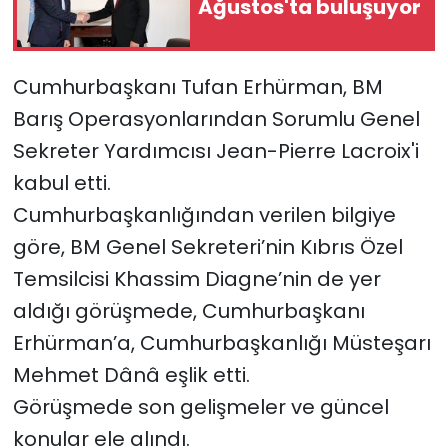
Ağustos'ta buluşuyor
SAĞLIK
Cumhurbaşkanı Tufan Erhürman, BM
Spor
Barış Operasyonlarından
Sorumlu Genel
Teknoloji
Sekreter Yardımcısı Jean-Pierre Lacroix'i
kabul etti.
TÜRKiYE
Cumhurbaşkanlığından verilen bilgiye
göre,
BM Genel Sekreteri’nin Kıbrıs Özel
Video Galeri
Temsilcisi Khassim Diagne’nin de yer
YAŞAM
aldığı görüşmede, Cumhurbaşkanı
Erhürman’a, Cumhurbaşkanlığı Müsteşarı
Yazarlar
Mehmet Dânâ eşlik etti.
Görüşmede son gelişmeler ve güncel
konular ele alındı.