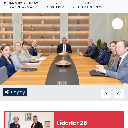
21.04.2026 - 13:52
17
1 DK
YAYINLANMA
GÖSTERIM
OKUNMA SÜRESI
Gündem
KKTC
KKTC YEREL SEÇİM 2018
Kültür Sanat
Magazin
Moda
Paylaş
-
+
A
A
Nöbetçi Eczaneler
Otomobil Dünyası
Liderler 26
Politika