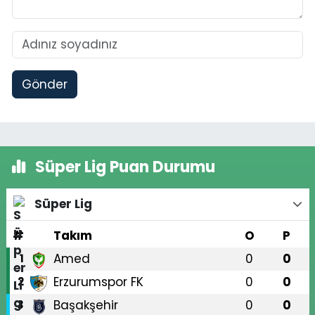
Gönder
Süper Lig Puan Durumu
Süper Lig
#
Takım
O
P
Amed
0
0
1
Erzurumspor FK
0
0
2
Başakşehir
0
0
3