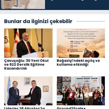
Bunlar da ilginizi çekebilir
Çavuşoğlu: 30 Yeni Okul
Boğaziçi'ndeki açılış ve
ve 622 Derslik Eğitime
kutlama etkinliği
Kazandırıldı
Liderler 26 Ağustos'ta
Ground2Scale+