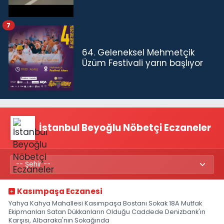
7
64. Geleneksel Mehmetçik
Üzüm Festivali yarın başlıyor
İstanbul Beyoğlu Nöbetçi Eczaneler
Kasımpaşa Eczanesi
Yahya Kahya Mahallesi Kasımpaşa Bostanı Sokak 18A Mutfak
Ekipmanları Satan Dükkanların Olduğu Caddede Denizbank'ın
Karşısı, Albaraka'nın Sokağında