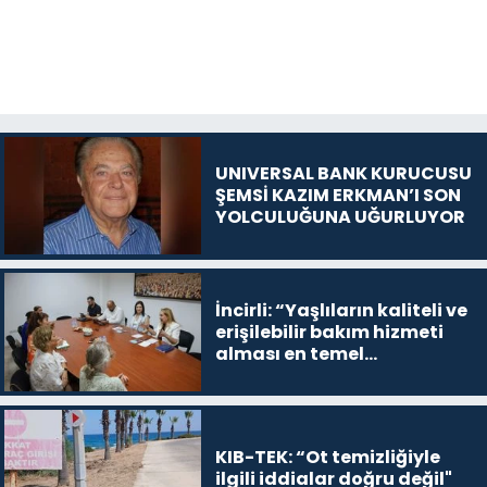
UNIVERSAL BANK KURUCUSU
ŞEMSİ KAZIM ERKMAN’I SON
YOLCULUĞUNA UĞURLUYOR
İncirli: “Yaşlıların kaliteli ve
erişilebilir bakım hizmeti
alması en temel
önceliğimiz”
KIB-TEK: “Ot temizliğiyle
ilgili iddialar doğru değil"