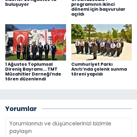
buluşuyor
programının ikinci
dönemi için başvurular
açıldı
1 Ağustos Toplumsal
Cumhuriyet Parkı
Direniş Bayramı... TMT
Anıtı’nda çelenk sunma
Mücahitler Derneği’nde
töreni yapıldı
tören düzenlendi
Yorumlar