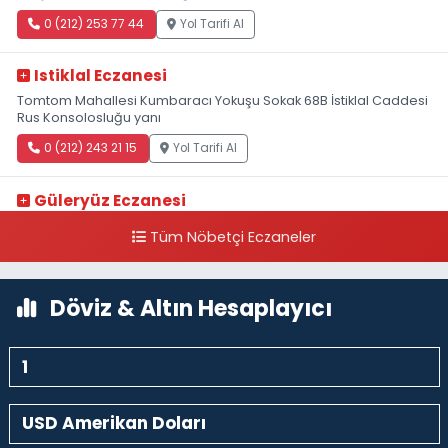
0 (212) 253 77 44
Yol Tarifi Al
Istiklal Eczanesi
Tomtom Mahallesi Kumbaracı Yokuşu Sokak 68B İstiklal Caddesi
Rus Konsolosluğu yanı
0 (212) 243 21 15
Yol Tarifi Al
Güleryüz Eczanesi
Piripaşa Mahallesi Şaban Deresi Sokak 7 D Koç Müzesi Arkası-
Tüm Nöbetçi Eczaneler
kalaycıbahçe Meydana Doğru
0 (212) 369 95 85
Yol Tarifi Al
Döviz & Altın Hesaplayıcı