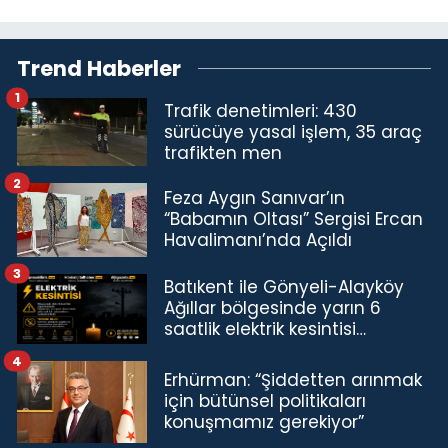
Trend Haberler
1
Trafik denetimleri: 430
sürücüye yasal işlem, 35 araç
trafikten men
2
Feza Aygın Sanıvar’ın
“Babamın Oltası” Sergisi Ercan
Havalimanı’nda Açıldı
3
Batıkent ile Gönyeli-Alayköy
Ağıllar bölgesinde yarın 6
saatlik elektrik kesintisi…
4
Erhürman: “Şiddetten arınmak
için bütünsel politikaları
konuşmamız gerekiyor”