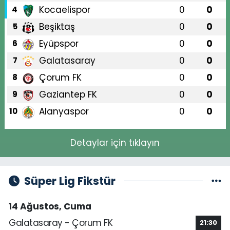
Kocaelispor
0
0
4
Beşiktaş
0
0
5
Eyüpspor
0
0
6
Galatasaray
0
0
7
Çorum FK
0
0
8
Gaziantep FK
0
0
9
Alanyaspor
0
0
10
Detaylar için tıklayın
Süper Lig Fikstür
14 Ağustos, Cuma
Galatasaray - Çorum FK
21:30