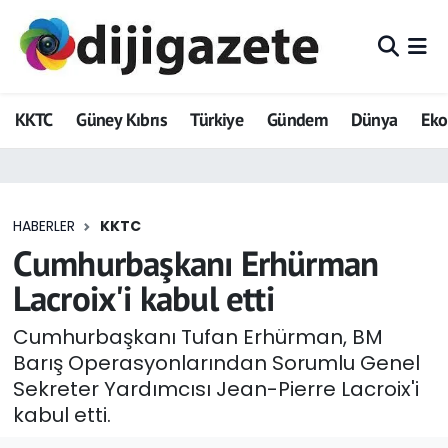
ADVERTORIAL
Hava Durumu
KKTC
Güney Kıbrıs
Türkiye
Gündem
Dünya
Ek
Dijigazete
Trafik Durumu
Dünya
Süper Lig Puan Durumu ve Fikstür
HABERLER
KKTC
Eğitim
Tüm Manşetler
Cumhurbaşkanı Erhürman
Ekonomi
Son Dakika Haberleri
Lacroix'i kabul etti
Foto Galeri
Haber Arşivi
Cumhurbaşkanı Tufan Erhürman, BM
Barış Operasyonlarından Sorumlu Genel
GEZİ
Sekreter Yardımcısı Jean-Pierre Lacroix'i
kabul etti.
Güncel