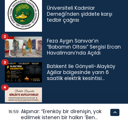
Üniversiteli Kadınlar
Derneği'nden şiddete karşı
tedbir çağrısı
2
Feza Aygın Sanıvar’ın
“Babamın Oltası” Sergisi Ercan
Havalimanı’nda Açıldı
3
Batıkent ile Gönyeli-Alayköy
Ağıllar bölgesinde yarın 6
saatlik elektrik kesintisi…
4
Boğaziçi'ndeki açılış ve
Akpınar: “Erenköy bir direnişin, yok
16:59
kutlama etkinliği
edilmek istenen bir halkın ‘Ben
buradayım ve var olmaya devam