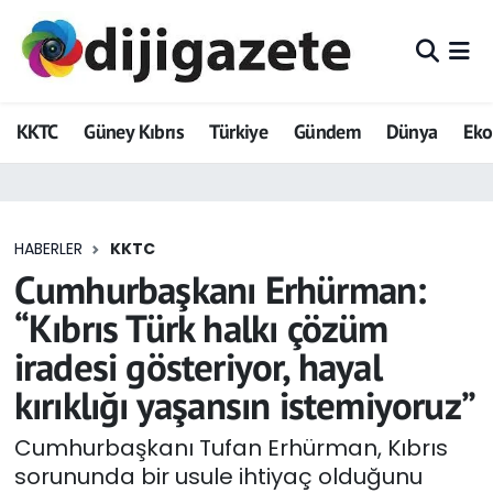
ADVERTORIAL
Hava Durumu
KKTC
Güney Kıbrıs
Türkiye
Gündem
Dünya
Ek
Dijigazete
Trafik Durumu
Dünya
Süper Lig Puan Durumu ve Fikstür
HABERLER
KKTC
Eğitim
Tüm Manşetler
Cumhurbaşkanı Erhürman:
Ekonomi
Son Dakika Haberleri
“Kıbrıs Türk halkı çözüm
iradesi gösteriyor, hayal
Foto Galeri
Haber Arşivi
kırıklığı yaşansın istemiyoruz”
GEZİ
Cumhurbaşkanı Tufan Erhürman, Kıbrıs
sorununda bir usule ihtiyaç olduğunu
Güncel