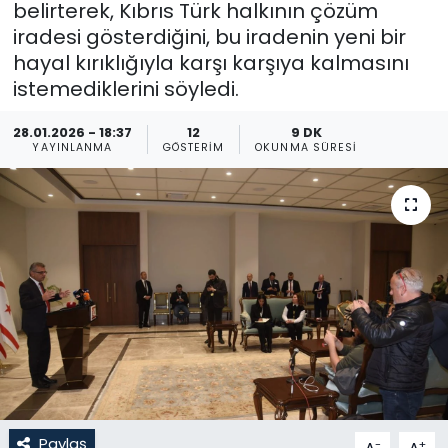
belirterek, Kıbrıs Türk halkının çözüm
iradesi gösterdiğini, bu iradenin yeni bir
Gündem
hayal kırıklığıyla karşı karşıya kalmasını
KKTC
istemediklerini söyledi.
28.01.2026 - 18:37
12
9 DK
KKTC YEREL SEÇİM 2018
YAYINLANMA
GÖSTERIM
OKUNMA SÜRESI
Kültür Sanat
Magazin
Moda
Nöbetçi Eczaneler
Otomobil Dünyası
Politika
Paylaş
-
+
A
A