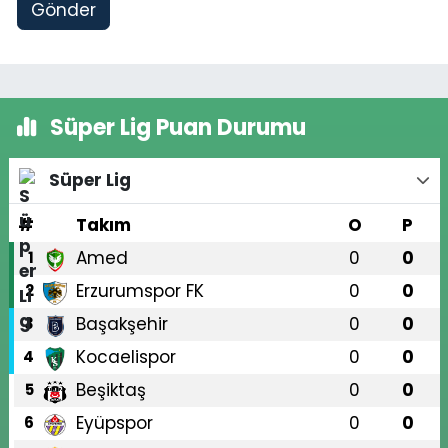
Gönder
Süper Lig Puan Durumu
Süper Lig
#
Takım
O
P
Amed
0
0
1
Erzurumspor FK
0
0
2
Başakşehir
0
0
3
Kocaelispor
0
0
4
Beşiktaş
0
0
5
Eyüpspor
0
0
6