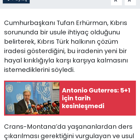
SAĞLIK
Cumhurbaşkanı Tufan Erhürman, Kıbrıs
Spor
sorununda bir usule ihtiyaç olduğunu
belirterek, Kıbrıs Türk halkının çözüm
Teknoloji
iradesi gösterdiğini, bu iradenin yeni bir
hayal kırıklığıyla karşı karşıya kalmasını
TÜRKiYE
istemediklerini söyledi.
Video Galeri
Antonio Guterres: 5+1
YAŞAM
için tarih
kesinleşmedi
Yazarlar
Crans-Montana’da yaşananlardan ders
çıkarılması gerektiğini vurgulayan ve usul