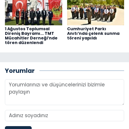
1 Ağustos Toplumsal
Cumhuriyet Parkı
Direniş Bayramı... TMT
Anıtı’nda çelenk sunma
Mücahitler Derneği’nde
töreni yapıldı
tören düzenlendi
Yorumlar