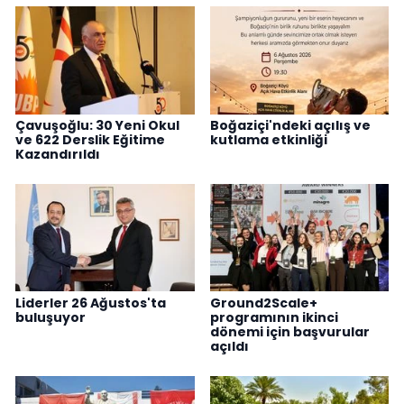
Çavuşoğlu: 30 Yeni Okul
Boğaziçi'ndeki açılış ve
ve 622 Derslik Eğitime
kutlama etkinliği
Kazandırıldı
Liderler 26 Ağustos'ta
Ground2Scale+
buluşuyor
programının ikinci
dönemi için başvurular
açıldı