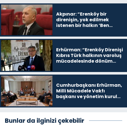
Akpınar: “Erenköy bir
direnişin, yok edilmek
istenen bir halkın ‘Ben
buradayım ve var olmaya
devam edeceğim’ dediği
yer
Erhürman: “Erenköy Direnişi
Kıbrıs Türk halkının varoluş
mücadelesinde dönüm
noktalarından biri”
Cumhurbaşkanı Erhürman,
Milli Mücadele Vakfı
başkanı ve yönetim kurulu
üyelerini kabul etti
Bunlar da ilginizi çekebilir