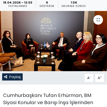
18.04.2026 - 12:03
9
1 DK
YAYINLANMA
GÖSTERIM
OKUNMA SÜRESI
Gündem
KKTC
KKTC YEREL SEÇİM 2018
Kültür Sanat
Magazin
Moda
Paylaş
-
+
A
A
Nöbetçi Eczaneler
Otomobil Dünyası
Cumhurbaşkanı Tufan Erhürman, BM
Siyasi Konular ve Barışı İnşa İşlerinden
Politika