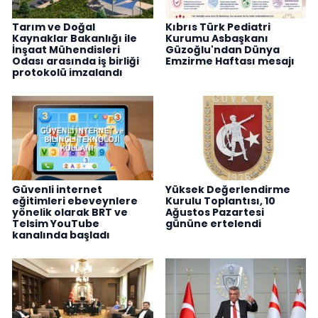
Tarım ve Doğal
Kıbrıs Türk Pediatri
Kaynaklar Bakanlığı ile
Kurumu Asbaşkanı
İnşaat Mühendisleri
Güzoğlu'ndan Dünya
Odası arasında iş birliği
Emzirme Haftası mesajı
protokolü imzalandı
Güvenli internet
Yüksek Değerlendirme
eğitimleri ebeveynlere
Kurulu Toplantısı, 10
yönelik olarak BRT ve
Ağustos Pazartesi
Telsim YouTube
gününe ertelendi
kanalında başladı