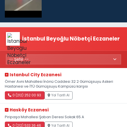
İstanbul Beyoğlu Nöbetçi Eczaneler
Istanbul City Eczanesi
Ömer Avni Mahallesi İnönü Caddesi 32 2 Gümüşsuyu Askeri
Hastanesi ve İTÜ Gümüşsuyu Kampüsü karşısı
0 (212) 252 00 93
Yol Tarifi Al
Hasköy Eczanesi
Piripaşa Mahallesi Şaban Deresi Sokak 65 A
0 (212) 533 36 46
Yol Tarifi Al