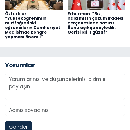
Öztürkler:
Erhürman: “Biz,
“Yükseköğrenimin
halkımızın çözüm iradesi
mutfağındaki
çerçevesinde hazırız.
öğrencilerin Cumhuriyet
Bunu açıkça söyledik.
Meclisi’nde kongre
Gerisi laf-ı güzaf”
yapması önemli”
Yorumlar
Gönder