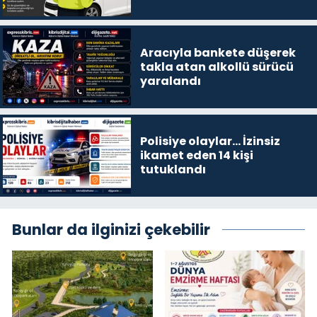
Aracıyla bankete düşerek
takla atan alkollü sürücü
yaralandı
Polisiye olaylar… İzinsiz
ikamet eden 14 kişi
tutuklandı
Bunlar da ilginizi çekebilir