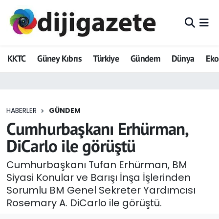
ADVERTORIAL
Hava Durumu
KKTC
Güney Kıbrıs
Türkiye
Gündem
Dünya
Ek
Dijigazete
Trafik Durumu
Dünya
Süper Lig Puan Durumu ve Fikstür
HABERLER
GÜNDEM
Eğitim
Tüm Manşetler
Cumhurbaşkanı Erhürman,
Ekonomi
Son Dakika Haberleri
DiCarlo ile görüştü
Foto Galeri
Haber Arşivi
Cumhurbaşkanı Tufan Erhürman, BM
Siyasi Konular ve Barışı İnşa İşlerinden
GEZİ
Sorumlu BM Genel Sekreter Yardımcısı
Rosemary A. DiCarlo ile görüştü.
Güncel