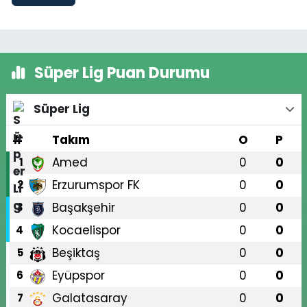
Süper Lig Puan Durumu
Süper Lig
#
Takım
O
P
Amed
0
0
1
Erzurumspor FK
0
0
2
Başakşehir
0
0
3
Kocaelispor
0
0
4
Beşiktaş
0
0
5
Eyüpspor
0
0
6
Galatasaray
0
0
7