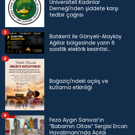
Üniversiteli Kadınlar
Derneği'nden şiddete karşı
tedbir çağrısı
2
Batıkent ile Gönyeli-Alayköy
Ağıllar bölgesinde yarın 6
saatlik elektrik kesintisi…
3
Boğaziçi'ndeki açılış ve
kutlama etkinliği
4
Feza Aygın Sanıvar’ın
“Babamın Oltası” Sergisi Ercan
Havalimanı’nda Açıldı