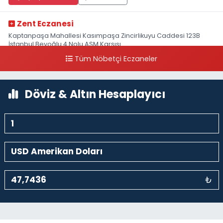
Zent Eczanesi
Kaptanpaşa Mahallesi Kasımpaşa Zincirlikuyu Caddesi 123B
İstanbul Beyoğlu 4 Nolu ASM Karşısı
Tüm Nöbetçi Eczaneler
0 (212) 297 96 92
Yol Tarifi Al
Döviz & Altın Hesaplayıcı
₺