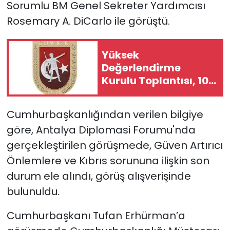
Sorumlu BM Genel Sekreter Yardımcısı
Rosemary A. DiCarlo ile görüştü.
SAĞLIK
Spor
Yüksek
Değerlendirme
Teknoloji
Kurulu Toplantısı, 10
Ağustos Pazartesi
TÜRKiYE
gününe ertelendi
Cumhurbaşkanlığından verilen bilgiye
Video Galeri
göre,
Antalya Diplomasi Forumu'nda
gerçekleştirilen g
örüşmede, Güven Artırıcı
YAŞAM
Önlemlere ve Kıbrıs sorununa ilişkin son
durum ele alındı, görüş alışverişinde
Yazarlar
bulunuldu.
Cumhurbaşkanı Tufan Erhürman’a