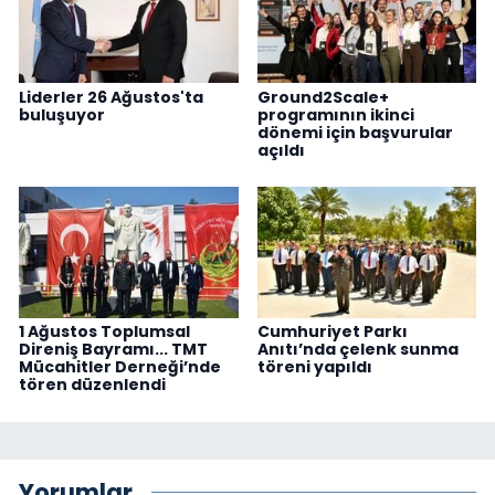
Liderler 26 Ağustos'ta
Ground2Scale+
buluşuyor
programının ikinci
dönemi için başvurular
açıldı
1 Ağustos Toplumsal
Cumhuriyet Parkı
Direniş Bayramı... TMT
Anıtı’nda çelenk sunma
Mücahitler Derneği’nde
töreni yapıldı
tören düzenlendi
Yorumlar