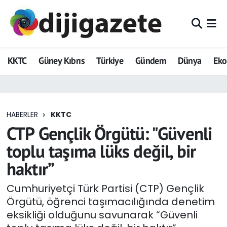
ADVERTORIAL
Hava Durumu
KKTC
Güney Kıbrıs
Türkiye
Gündem
Dünya
Ek
Dijigazete
Trafik Durumu
Dünya
Süper Lig Puan Durumu ve Fikstür
HABERLER
KKTC
Eğitim
Tüm Manşetler
CTP Gençlik Örgütü: "Güvenli
Ekonomi
Son Dakika Haberleri
toplu taşıma lüks değil, bir
haktır”
Foto Galeri
Haber Arşivi
Cumhuriyetçi Türk Partisi (CTP) Gençlik
GEZİ
Örgütü, öğrenci taşımacılığında denetim
eksikliği olduğunu savunarak “Güvenli
Güncel