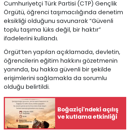
Cumhuriyetçi Türk Partisi (CTP) Gençlik
Örgütü, öğrenci taşımacılığında denetim
SAĞLIK
eksikliği olduğunu savunarak “Güvenli
Spor
toplu taşıma lüks değil, bir haktır”
ifadelerini kullandı.
Teknoloji
Örgüt’ten yapılan açıklamada, devletin,
TÜRKiYE
öğrencilerin eğitim hakkını gözetmenin
yanında, bu hakka güvenli bir şekilde
Video Galeri
erişimlerini sağlamakla da sorumlu
olduğu belirtildi.
YAŞAM
Yazarlar
Boğaziçi'ndeki açılış
ve kutlama etkinliği