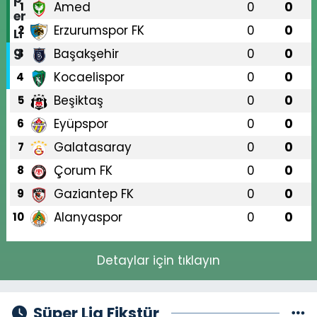
Amed
0
0
1
Erzurumspor FK
0
0
2
Başakşehir
0
0
3
Kocaelispor
0
0
4
Beşiktaş
0
0
5
Eyüpspor
0
0
6
Galatasaray
0
0
7
Çorum FK
0
0
8
Gaziantep FK
0
0
9
Alanyaspor
0
0
10
Detaylar için tıklayın
Süper Lig Fikstür