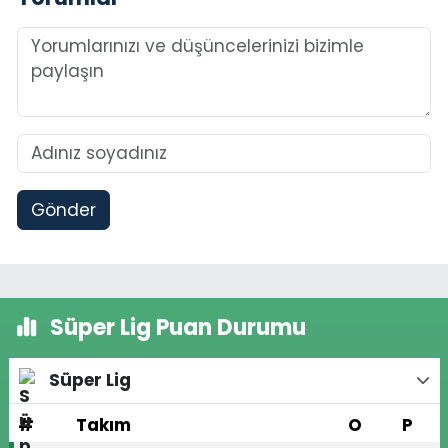
Gönder
Süper Lig Puan Durumu
Süper Lig
#
Takım
O
P