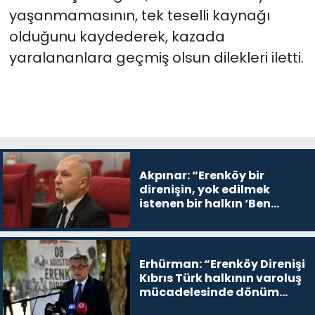
yaşanmamasının, tek teselli kaynağı
olduğunu kaydederek, kazada
yaralananlara geçmiş olsun dilekleri iletti.
Akpınar: “Erenköy bir
direnişin, yok edilmek
istenen bir halkın ‘Ben
buradayım ve var olmaya
devam edeceğim’ dediği
yer
Erhürman: “Erenköy Direnişi
Kıbrıs Türk halkının varoluş
mücadelesinde dönüm
noktalarından biri”