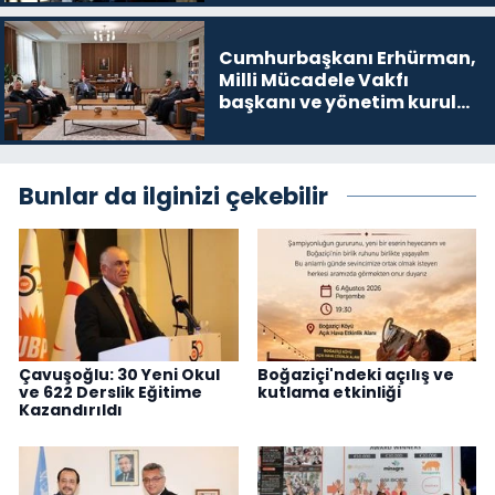
Cumhurbaşkanı Erhürman,
Milli Mücadele Vakfı
başkanı ve yönetim kurulu
üyelerini kabul etti
Bunlar da ilginizi çekebilir
Çavuşoğlu: 30 Yeni Okul
Boğaziçi'ndeki açılış ve
ve 622 Derslik Eğitime
kutlama etkinliği
Kazandırıldı