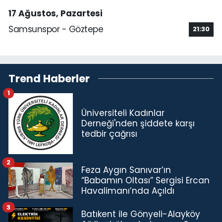
17 Ağustos, Pazartesi
Samsunspor - Göztepe
21:30
Trend Haberler
1
Üniversiteli Kadınlar
Derneği'nden şiddete karşı
tedbir çağrısı
2
Feza Aygın Sanıvar’ın
“Babamın Oltası” Sergisi Ercan
Havalimanı’nda Açıldı
3
Batıkent ile Gönyeli-Alayköy