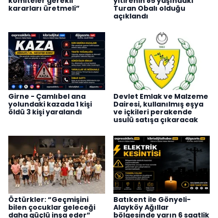
komiteler gerekli
yitirenin 85 yaşındaki
kararları üretmeli”
Turan Obalı olduğu
açıklandı
Girne - Çamlıbel ana
Devlet Emlak ve Malzeme
yolundaki kazada 1 kişi
Dairesi, kullanılmış eşya
öldü 3 kişi yaralandı
ve içkileri perakende
usulü satışa çıkaracak
Öztürkler: “Geçmişini
Batıkent ile Gönyeli-
bilen çocuklar geleceği
Alayköy Ağıllar
daha güçlü inşa eder”
bölgesinde yarın 6 saatlik