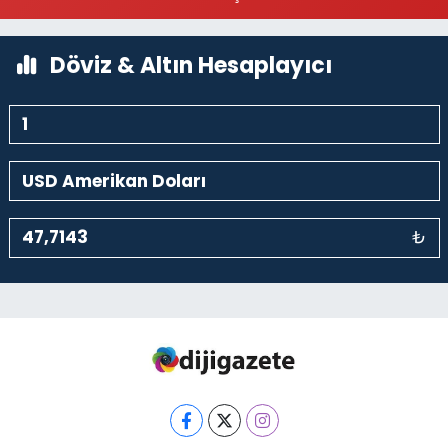
0 (212) 369 95 85
Yol Tarifi Al
Döviz & Altın Hesaplayıcı
₺