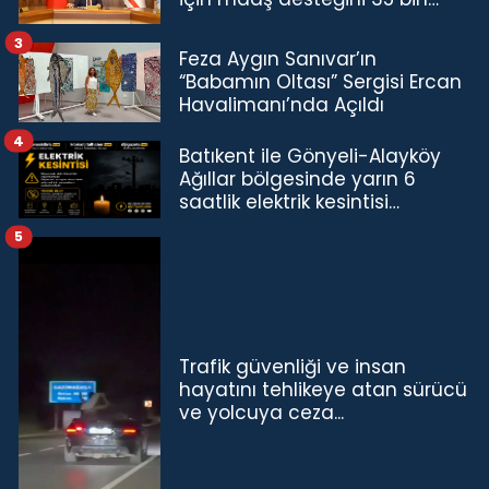
TL'ye çıkardık”
3
Feza Aygın Sanıvar’ın
“Babamın Oltası” Sergisi Ercan
Havalimanı’nda Açıldı
4
Batıkent ile Gönyeli-Alayköy
Ağıllar bölgesinde yarın 6
saatlik elektrik kesintisi…
5
Trafik güvenliği ve insan
hayatını tehlikeye atan sürücü
ve yolcuya ceza...