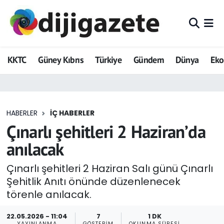
ADVERTORIAL
Hava Durumu
KKTC
Güney Kıbrıs
Türkiye
Gündem
Dünya
Ek
Dijigazete
Trafik Durumu
Dünya
Süper Lig Puan Durumu ve Fikstür
HABERLER
İÇ HABERLER
Eğitim
Tüm Manşetler
Çınarlı şehitleri 2 Haziran’da
Ekonomi
Son Dakika Haberleri
anılacak
Foto Galeri
Haber Arşivi
Çınarlı şehitleri 2 Haziran Salı günü Çınarlı
Şehitlik Anıtı önünde düzenlenecek
GEZİ
törenle anılacak.
Güncel
22.05.2026 - 11:04
7
1 DK
YAYINLANMA
GÖSTERIM
OKUNMA SÜRESI