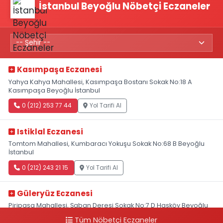
İstanbul Beyoğlu Nöbetçi Eczaneler
Kasımpaşa Eczanesi
Yahya Kahya Mahallesi, Kasımpaşa Bostanı Sokak No:18 A
Kasımpaşa Beyoğlu İstanbul
0 (212) 253 77 44
Yol Tarifi Al
Istiklal Eczanesi
Tomtom Mahallesi, Kumbaracı Yokuşu Sokak No:68 B Beyoğlu
İstanbul
0 (212) 243 21 15
Yol Tarifi Al
Güleryüz Eczanesi
Piripaşa Mahallesi, Şaban Deresi Sokak No:7 D Hasköy Beyoğlu
İstanbul
Tüm Nöbetçi Eczaneler