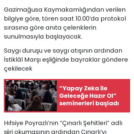
Gazimağusa Kaymakamlığından verilen
SAĞLIK
bilgiye göre, tören saat 10.00’da protokol
sırasına göre anıta çelenklerin
Spor
sunulmasıyla başlayacak.
Teknoloji
Saygı duruşu ve saygı atışının ardından
İstiklâl Marşı eşliğinde bayraklar göndere
TÜRKiYE
çekilecek
Video Galeri
“Yapay Zeka ile
YAŞAM
Geleceğe Hazır Ol”
seminerleri başladı
Yazarlar
Hıfsiye Poyrazlı’nın “Çınarlı Şehitleri” adlı
şiiri okumasının ardından Çınarlı’yı