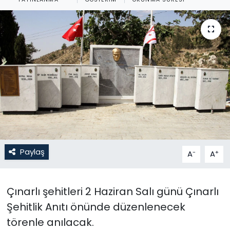
Gündem
KKTC
KKTC YEREL SEÇİM 2018
Kültür Sanat
Magazin
Moda
Paylaş
-
+
A
A
Nöbetçi Eczaneler
Çınarlı şehitleri 2 Haziran Salı günü Çınarlı
Otomobil Dünyası
Şehitlik Anıtı önünde düzenlenecek
törenle anılacak.
Politika