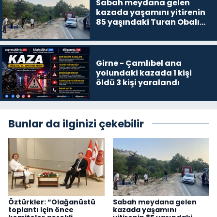
Sabah meydana gelen
kazada yaşamını yitirenin
85 yaşındaki Turan Obalı
olduğu açıklandı
Girne - Çamlıbel ana
yolundaki kazada 1 kişi
öldü 3 kişi yaralandı
Bunlar da ilginizi çekebilir
Öztürkler: “Olağanüstü
Sabah meydana gelen
toplantı için önce
kazada yaşamını