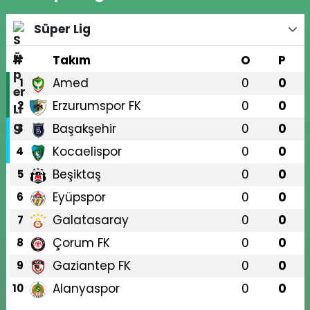
Süper Lig
#
Takım
O
P
Amed
0
0
1
Erzurumspor FK
0
0
2
Başakşehir
0
0
3
Kocaelispor
0
0
4
Beşiktaş
0
0
5
Eyüpspor
0
0
6
Galatasaray
0
0
7
Çorum FK
0
0
8
Gaziantep FK
0
0
9
Alanyaspor
0
0
10