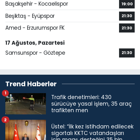
Başakşehir - Kocaelispor
19:00
Beşiktaş - Eyüpspor
21:30
Amed - Erzurumspor FK
21:30
17 Ağustos, Pazartesi
Samsunspor - Göztepe
21:30
Trend Haberler
1
Trafik denetimleri: 430
sürücüye yasal işlem, 35 araç
trafikten men
2
Üstel: “İlk kez istihdam edilecek
sigortalı KKTC vatandaşları
için maaş desteğini 35 bin