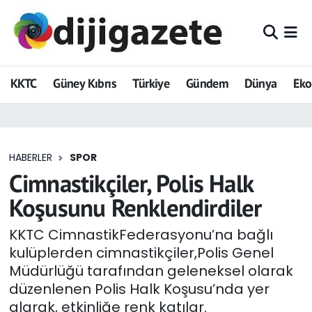
ADVERTORIAL
Hava Durumu
KKTC
Güney Kıbrıs
Türkiye
Gündem
Dünya
Ek
Dijigazete
Trafik Durumu
Dünya
Süper Lig Puan Durumu ve Fikstür
HABERLER
SPOR
Eğitim
Tüm Manşetler
Cimnastikçiler, Polis Halk
Ekonomi
Son Dakika Haberleri
Koşusunu Renklendirdiler
Foto Galeri
Haber Arşivi
KKTC CimnastikFederasyonu’na bağlı
kulüplerden cimnastikçiler,Polis Genel
GEZİ
Müdürlüğü tarafından geleneksel olarak
düzenlenen Polis Halk Koşusu’nda yer
Güncel
alarak, etkinliğe renk katılar.