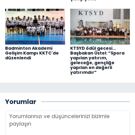
Badminton Akademi
KTSYD ödül gecesi...
Gelişim Kampı KKTC'de
Başbakan Üstel: “Spora
düzenlendi
yapılan yatırım,
geleceğe, gençliğe
yapılan en değerli
yatırımdır”
Yorumlar