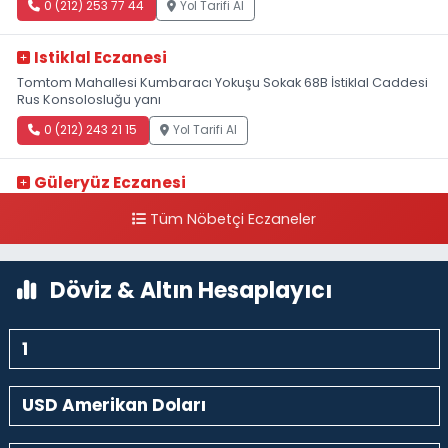
0 (212) 253 77 44
Yol Tarifi Al
Istiklal Eczanesi
Tomtom Mahallesi Kumbaracı Yokuşu Sokak 68B İstiklal Caddesi
Rus Konsolosluğu yanı
0 (212) 243 21 15
Yol Tarifi Al
Güleryüz Eczanesi
Piripaşa Mahallesi Şaban Deresi Sokak 7 D Koç Müzesi Arkası-
Tüm Nöbetçi Eczaneler
kalaycıbahçe Meydana Doğru
0 (212) 369 95 85
Yol Tarifi Al
Döviz & Altın Hesaplayıcı