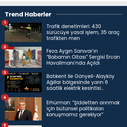
Trend Haberler
1
Trafik denetimleri: 430
sürücüye yasal işlem, 35 araç
trafikten men
2
Feza Aygın Sanıvar’ın
“Babamın Oltası” Sergisi Ercan
Havalimanı’nda Açıldı
3
Batıkent ile Gönyeli-Alayköy
Ağıllar bölgesinde yarın 6
saatlik elektrik kesintisi…
4
Erhürman: “Şiddetten arınmak
için bütünsel politikaları
konuşmamız gerekiyor”
5