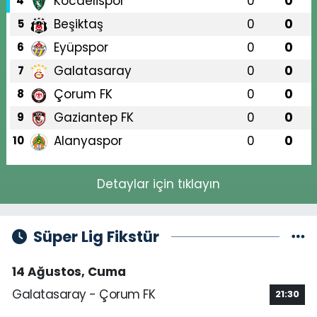
Kocaelispor
0
0
4
Beşiktaş
0
0
5
Eyüpspor
0
0
6
Galatasaray
0
0
7
Çorum FK
0
0
8
Gaziantep FK
0
0
9
Alanyaspor
0
0
10
Detaylar için tıklayın
Süper Lig Fikstür
14 Ağustos, Cuma
Galatasaray - Çorum FK
21:30