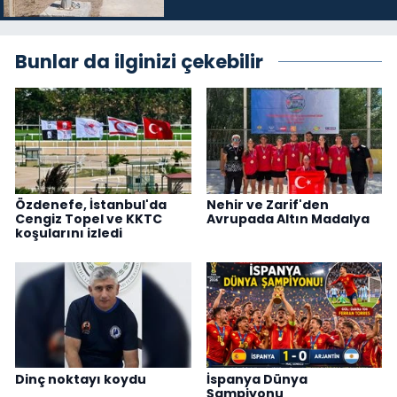
Bunlar da ilginizi çekebilir
Özdenefe, İstanbul'da
Nehir ve Zarif'den
Cengiz Topel ve KKTC
Avrupada Altın Madalya
koşularını izledi
Dinç noktayı koydu
İspanya Dünya
Şampiyonu