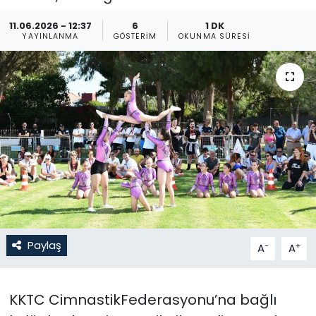
Gündem
11.06.2026 - 12:37
6
1 DK
YAYINLANMA
GÖSTERIM
OKUNMA SÜRESI
KKTC
KKTC YEREL SEÇİM 2018
Kültür Sanat
Magazin
Moda
Nöbetçi Eczaneler
Paylaş
-
+
A
A
Otomobil Dünyası
KKTC CimnastikFederasyonu’na bağlı
Politika