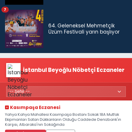
7
64. Geleneksel Mehmetçik
Üzüm Festivali yarın başlıyor
İstanbul Beyoğlu Nöbetçi Eczaneler
Kasımpaşa Eczanesi
Yahya Kahya Mahallesi Kasımpaşa Bostanı Sokak 18A Mutfak
Ekipmanları Satan Dükkanların Olduğu Caddede Denizbank'ın
Karşısı, Albaraka'nın Sokağında