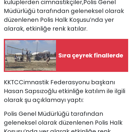
kulüplerden cimnastikçiler,Polis Genel
Müdürlüğü tarafından geleneksel olarak
SAĞLIK
düzenlenen Polis Halk Koşusu’nda yer
alarak, etkinliğe renk katılar.
Spor
Teknoloji
Sıra çeyrek finallerde
TÜRKiYE
Video Galeri
KKTCCimnastik Federasyonu başkanı
YAŞAM
Hasan Sapsızoğlu etkinliğe katılım ile ilgili
olarak şu açıklamayı yaptı:
Yazarlar
Polis Genel Müdürlüğü tarafından
geleneksel olarak düzenlenen Polis Halk
Koşusu’nda yer alarak etkinliğe renk