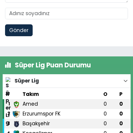
Gönder
Süper Lig Puan Durumu
Süper Lig
#
Takım
O
P
Amed
0
0
1
Erzurumspor FK
0
0
2
Başakşehir
0
0
3