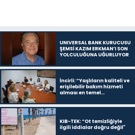
UNIVERSAL BANK KURUCUSU
ŞEMSİ KAZIM ERKMAN’I SON
YOLCULUĞUNA UĞURLUYOR
İncirli: “Yaşlıların kaliteli ve
erişilebilir bakım hizmeti
alması en temel
önceliğimiz”
KIB-TEK: “Ot temizliğiyle
ilgili iddialar doğru değil"