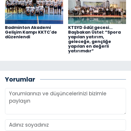
Badminton Akademi
KTSYD ödül gecesi...
Gelişim Kampı KKTC'de
Başbakan Üstel: “Spora
düzenlendi
yapılan yatırım,
geleceğe, gençliğe
yapılan en değerli
yatırımdır”
Yorumlar