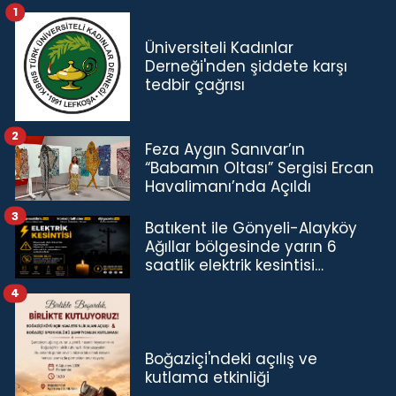
1
Üniversiteli Kadınlar
Derneği'nden şiddete karşı
tedbir çağrısı
2
Feza Aygın Sanıvar’ın
“Babamın Oltası” Sergisi Ercan
Havalimanı’nda Açıldı
3
Batıkent ile Gönyeli-Alayköy
Ağıllar bölgesinde yarın 6
saatlik elektrik kesintisi…
4
Boğaziçi'ndeki açılış ve
kutlama etkinliği