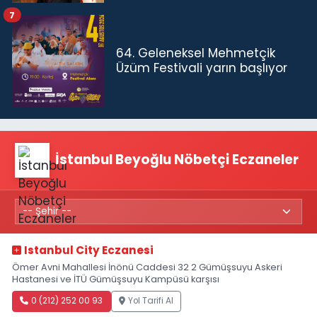
7
64. Geleneksel Mehmetçik
Üzüm Festivali yarın başlıyor
İstanbul Beyoğlu Nöbetçi Eczaneler
Istanbul City Eczanesi
Ömer Avni Mahallesi İnönü Caddesi 32 2 Gümüşsuyu Askeri
Hastanesi ve İTÜ Gümüşsuyu Kampüsü karşısı
0 (212) 252 00 93
Yol Tarifi Al