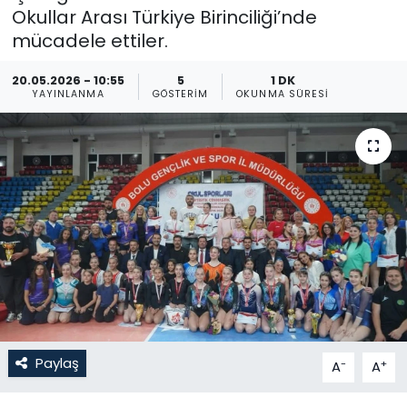
Okullar Arası Türkiye Birinciliği’nde
Gündem
mücadele ettiler.
KKTC
20.05.2026 - 10:55
5
1 DK
YAYINLANMA
GÖSTERIM
OKUNMA SÜRESI
KKTC YEREL SEÇİM 2018
Kültür Sanat
Magazin
Moda
Nöbetçi Eczaneler
Otomobil Dünyası
Paylaş
-
+
A
A
Politika