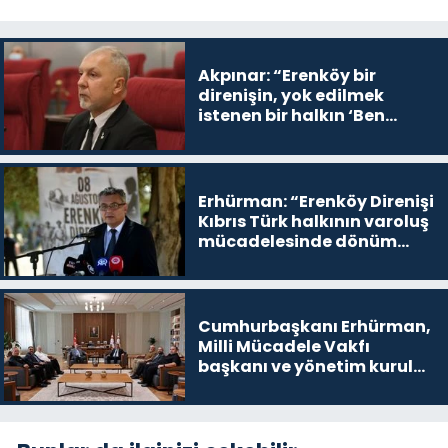
Akpınar: “Erenköy bir
direnişin, yok edilmek
istenen bir halkın ‘Ben
buradayım ve var olmaya
devam edeceğim’ dediği
yer
Erhürman: “Erenköy Direnişi
Kıbrıs Türk halkının varoluş
mücadelesinde dönüm
noktalarından biri”
Cumhurbaşkanı Erhürman,
Milli Mücadele Vakfı
başkanı ve yönetim kurulu
üyelerini kabul etti