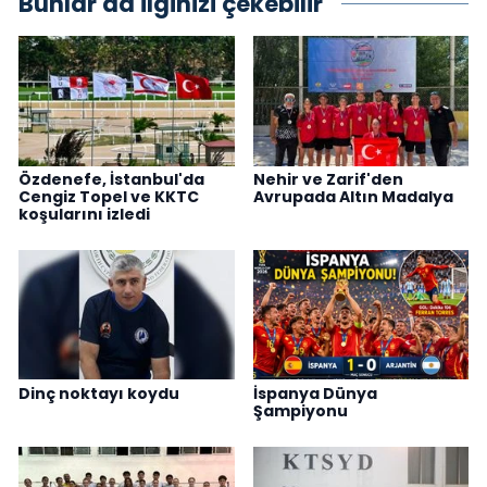
Bunlar da ilginizi çekebilir
Özdenefe, İstanbul'da
Nehir ve Zarif'den
Cengiz Topel ve KKTC
Avrupada Altın Madalya
koşularını izledi
Dinç noktayı koydu
İspanya Dünya
Şampiyonu