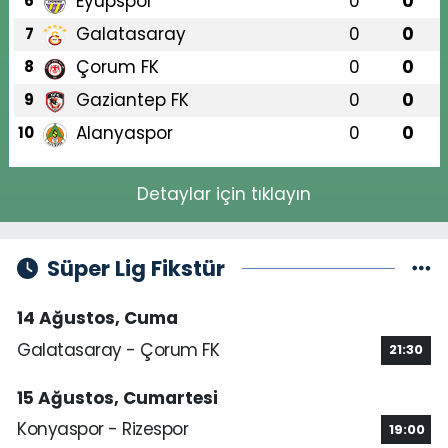
Eyüpspor
0
0
6
Galatasaray
0
0
7
Çorum FK
0
0
8
Gaziantep FK
0
0
9
Alanyaspor
0
0
10
Detaylar için tıklayın
Süper Lig Fikstür
14 Ağustos, Cuma
Galatasaray - Çorum FK
21:30
15 Ağustos, Cumartesi
Konyaspor - Rizespor
19:00