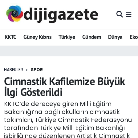
ADVERTORIAL
Hava Durumu
KKTC
Güney Kıbrıs
Türkiye
Gündem
Dünya
Ek
Dijigazete
Trafik Durumu
Dünya
Süper Lig Puan Durumu ve Fikstür
HABERLER
SPOR
Eğitim
Tüm Manşetler
Cimnastik Kafilemize Büyük
Ekonomi
Son Dakika Haberleri
İlgi Gösterildi
Foto Galeri
Haber Arşivi
KKTC’de dereceye giren Milli Eğitim
Bakanlığı’na bağlı okulların cimnastik
GEZİ
takımları, Türkiye Cimnastik Federasyonu
tarafından Türkiye Milli Eğitim Bakanlığı
Güncel
işbirliğinde düzenlenen Artistik Cimnastik