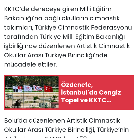
KKTC’de dereceye giren Milli Eğitim
SAĞLIK
Bakanlığı’na bağlı okulların cimnastik
takımları, Türkiye Cimnastik Federasyonu
Spor
tarafından Türkiye Milli Eğitim Bakanlığı
işbirliğinde düzenlenen Artistik Cimnastik
Teknoloji
Okullar Arası Türkiye Birinciliği’nde
TÜRKiYE
mücadele ettiler.
Video Galeri
Özdenefe,
İstanbul'da Cengiz
YAŞAM
Topel ve KKTC
koşularını izledi
Yazarlar
Bolu’da düzenlenen Artistik Cimnastik
Okullar Arası Türkiye Birinciliği, Türkiye’nin