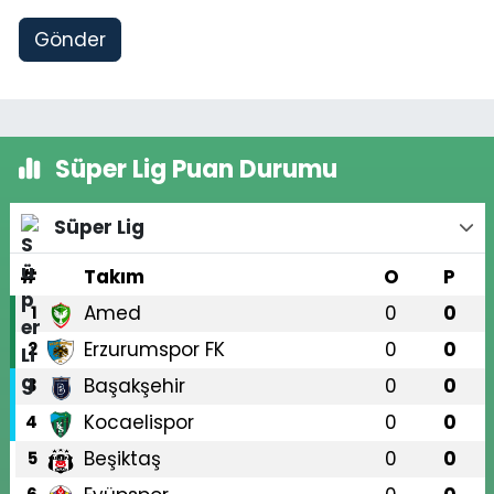
Gönder
Süper Lig Puan Durumu
Süper Lig
#
Takım
O
P
Amed
0
0
1
Erzurumspor FK
0
0
2
Başakşehir
0
0
3
Kocaelispor
0
0
4
Beşiktaş
0
0
5