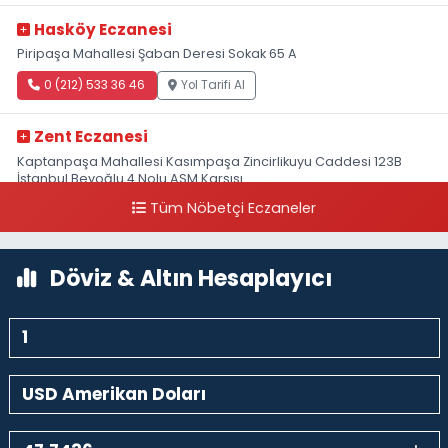
Hasköy Eczanesi
Piripaşa Mahallesi Şaban Deresi Sokak 65 A
0 (212) 533 36 46
Yol Tarifi Al
Zent Eczanesi
Kaptanpaşa Mahallesi Kasımpaşa Zincirlikuyu Caddesi 123B
İstanbul Beyoğlu 4 Nolu ASM Karşısı
Tüm Nöbetçi Eczaneler
0 (212) 297 96 92
Yol Tarifi Al
Döviz & Altın Hesaplayıcı