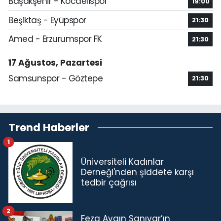
Başakşehir - Kocaelispor
19:00
Beşiktaş - Eyüpspor
21:30
Amed - Erzurumspor FK
21:30
17 Ağustos, Pazartesi
Samsunspor - Göztepe
21:30
Trend Haberler
1
Üniversiteli Kadınlar
Derneği'nden şiddete karşı
tedbir çağrısı
2
Feza Aygın Sanıvar’ın