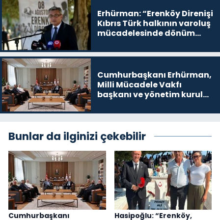
yer
Erhürman: “Erenköy Direnişi
Kıbrıs Türk halkının varoluş
mücadelesinde dönüm
noktalarından biri”
Cumhurbaşkanı Erhürman,
Milli Mücadele Vakfı
başkanı ve yönetim kurulu
üyelerini kabul etti
Bunlar da ilginizi çekebilir
Cumhurbaşkanı
Hasipoğlu: “Erenköy,