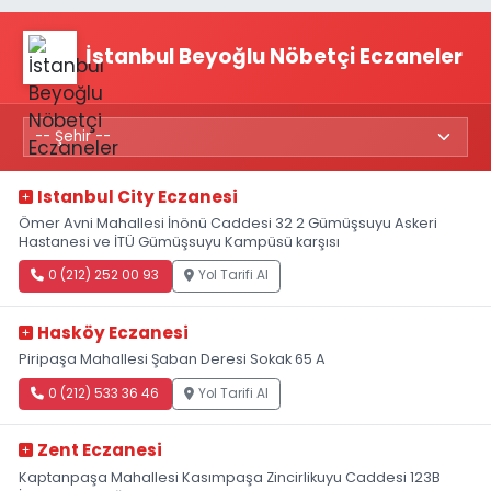
İstanbul Beyoğlu Nöbetçi Eczaneler
Istanbul City Eczanesi
Ömer Avni Mahallesi İnönü Caddesi 32 2 Gümüşsuyu Askeri
Hastanesi ve İTÜ Gümüşsuyu Kampüsü karşısı
0 (212) 252 00 93
Yol Tarifi Al
Hasköy Eczanesi
Piripaşa Mahallesi Şaban Deresi Sokak 65 A
0 (212) 533 36 46
Yol Tarifi Al
Zent Eczanesi
Kaptanpaşa Mahallesi Kasımpaşa Zincirlikuyu Caddesi 123B