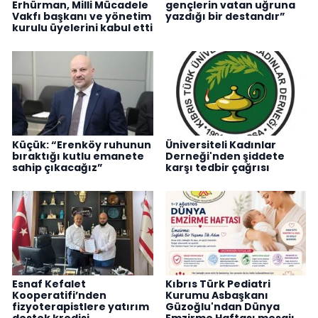
Erhürman, Milli Mücadele
gençlerin vatan uğruna
Vakfı başkanı ve yönetim
yazdığı bir destandır”
kurulu üyelerini kabul etti
Küçük: “Erenköy ruhunun
Üniversiteli Kadınlar
bıraktığı kutlu emanete
Derneği'nden şiddete
sahip çıkacağız”
karşı tedbir çağrısı
Esnaf Kefalet
Kıbrıs Türk Pediatri
Kooperatifi’nden
Kurumu Asbaşkanı
fizyoterapistlere yatırım
Güzoğlu'ndan Dünya