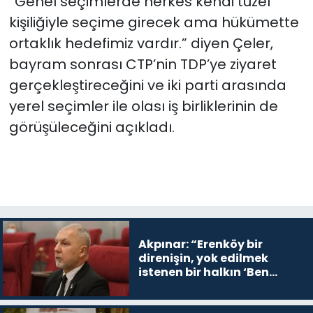
“Genel seçimlerde herkes kendi tüzel
kişiliğiyle seçime girecek ama hükümette
ortaklık hedefimiz vardır.” diyen Çeler,
bayram sonrası CTP’nin TDP’ye ziyaret
gerçekleştireceğini ve iki parti arasında
yerel seçimler ile olası iş birliklerinin de
görüşüleceğini açıkladı.
Akpınar: “Erenköy bir
direnişin, yok edilmek
istenen bir halkın ‘Ben
buradayım ve var olmaya
devam edeceğim’ dediği