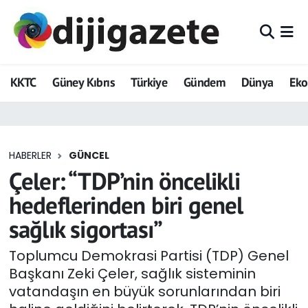
ADVERTORIAL
Hava Durumu
KKTC
Güney Kıbrıs
Türkiye
Gündem
Dünya
Ek
Dijigazete
Trafik Durumu
Dünya
Süper Lig Puan Durumu ve Fikstür
HABERLER
GÜNCEL
Eğitim
Tüm Manşetler
Çeler: “TDP’nin öncelikli
Ekonomi
Son Dakika Haberleri
hedeflerinden biri genel
sağlık sigortası”
Foto Galeri
Haber Arşivi
Toplumcu Demokrasi Partisi (TDP) Genel
GEZİ
Başkanı Zeki Çeler, sağlık sisteminin
vatandaşın en büyük sorunlarından biri
Güncel