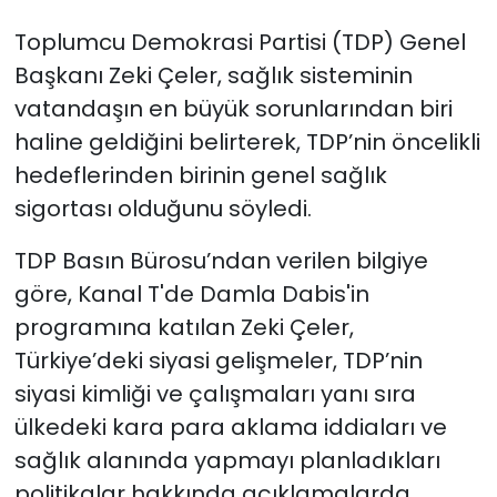
Toplumcu Demokrasi Partisi (TDP) Genel
SAĞLIK
Başkanı Zeki Çeler, sağlık sisteminin
vatandaşın en büyük sorunlarından biri
Spor
haline geldiğini belirterek, TDP’nin öncelikli
Teknoloji
hedeflerinden birinin genel sağlık
sigortası olduğunu söyledi.
TÜRKiYE
TDP Basın Bürosu’ndan verilen bilgiye
Video Galeri
göre, Kanal T'de Damla Dabis'in
programına katılan Zeki Çeler,
YAŞAM
Türkiye’deki siyasi gelişmeler, TDP’nin
Yazarlar
siyasi kimliği ve çalışmaları yanı sıra
ülkedeki kara para aklama iddiaları ve
sağlık alanında yapmayı planladıkları
politikalar hakkında açıklamalarda