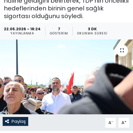
haline geldiğini belirterek, TDP’nin öncelikli
hedeflerinden birinin genel sağlık
Gündem
sigortası olduğunu söyledi.
KKTC
22.05.2026 - 18:24
7
3 DK
YAYINLANMA
GÖSTERIM
OKUNMA SÜRESI
KKTC YEREL SEÇİM 2018
Kültür Sanat
Magazin
Moda
Nöbetçi Eczaneler
Otomobil Dünyası
Paylaş
-
+
A
A
Politika