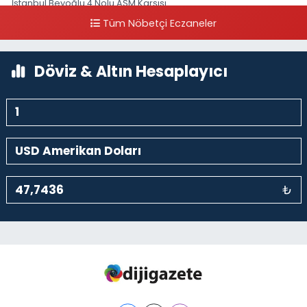
İstanbul Beyoğlu 4 Nolu ASM Karşısı
Tüm Nöbetçi Eczaneler
0 (212) 297 96 92
Yol Tarifi Al
Döviz & Altın Hesaplayıcı
₺