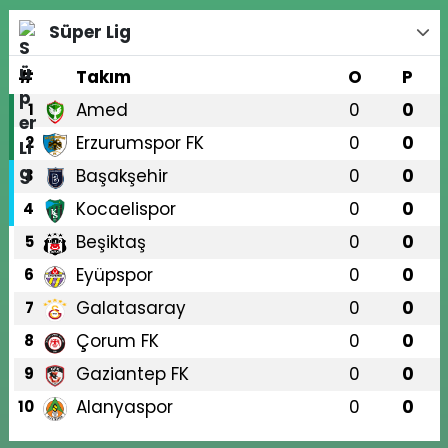
Süper Lig
#
Takım
O
P
Amed
0
0
1
Erzurumspor FK
0
0
2
Başakşehir
0
0
3
Kocaelispor
0
0
4
Beşiktaş
0
0
5
Eyüpspor
0
0
6
Galatasaray
0
0
7
Çorum FK
0
0
8
Gaziantep FK
0
0
9
Alanyaspor
0
0
10