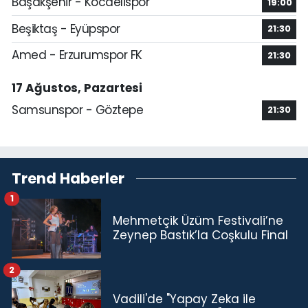
Başakşehir - Kocaelispor
19:00
Beşiktaş - Eyüpspor
21:30
Amed - Erzurumspor FK
21:30
17 Ağustos, Pazartesi
Samsunspor - Göztepe
21:30
Trend Haberler
1
Mehmetçik Üzüm Festivali’ne
Zeynep Bastık’la Coşkulu Final
2
Vadili'de "Yapay Zeka ile