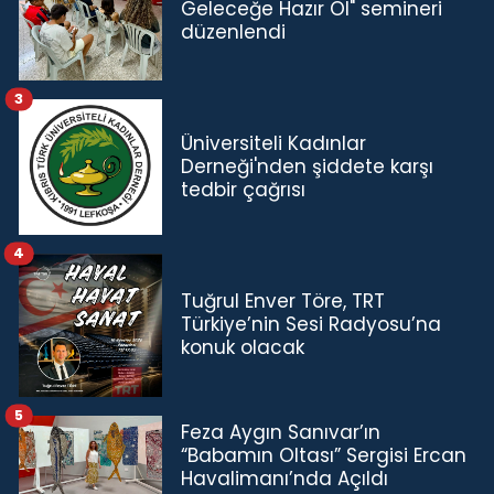
Geleceğe Hazır Ol" semineri
düzenlendi
3
Üniversiteli Kadınlar
Derneği'nden şiddete karşı
tedbir çağrısı
4
Tuğrul Enver Töre, TRT
Türkiye’nin Sesi Radyosu’na
konuk olacak
5
Feza Aygın Sanıvar’ın
“Babamın Oltası” Sergisi Ercan
Havalimanı’nda Açıldı