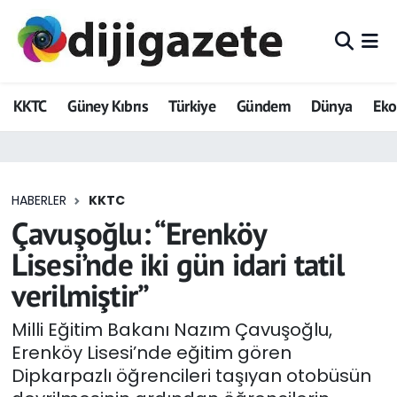
ADVERTORIAL
Hava Durumu
KKTC
Güney Kıbrıs
Türkiye
Gündem
Dünya
Ek
Dijigazete
Trafik Durumu
Dünya
Süper Lig Puan Durumu ve Fikstür
HABERLER
KKTC
Eğitim
Tüm Manşetler
Çavuşoğlu: “Erenköy
Ekonomi
Son Dakika Haberleri
Lisesi’nde iki gün idari tatil
verilmiştir”
Foto Galeri
Haber Arşivi
Milli Eğitim Bakanı Nazım Çavuşoğlu,
GEZİ
Erenköy Lisesi’nde eğitim gören
Dipkarpazlı öğrencileri taşıyan otobüsün
Güncel