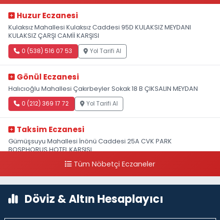
Huzur Eczanesi
Kulaksız Mahallesi Kulaksız Caddesi 95D KULAKSIZ MEYDANI
KULAKSIZ ÇARŞI CAMİİ KARŞISI
0 (538) 516 07 53
Yol Tarifi Al
Gönül Eczanesi
Halıcıoğlu Mahallesi Çakırbeyler Sokak 18 B ÇIKSALIN MEYDAN
0 (212) 369 17 72
Yol Tarifi Al
Taksim Eczanesi
Gümüşsuyu Mahallesi İnönü Caddesi 25A CVK PARK
BOSPHORUS HOTEL KARŞISI
Tüm Nöbetçi Eczaneler
0 (212) 249 50 99
Yol Tarifi Al
Döviz & Altın Hesaplayıcı