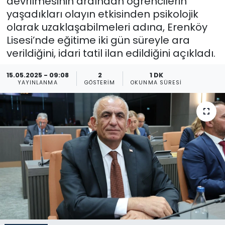
devrilmesinin ardından öğrencilerin
yaşadıkları olayın etkisinden psikolojik
Gündem
olarak uzaklaşabilmeleri adına, Erenköy
Lisesi’nde eğitime iki gün süreyle ara
KKTC
verildiğini, idari tatil ilan edildiğini açıkladı.
KKTC YEREL SEÇİM 2018
15.05.2025 - 09:08
2
1 DK
YAYINLANMA
GÖSTERIM
OKUNMA SÜRESI
Kültür Sanat
Magazin
Moda
Nöbetçi Eczaneler
Otomobil Dünyası
Politika