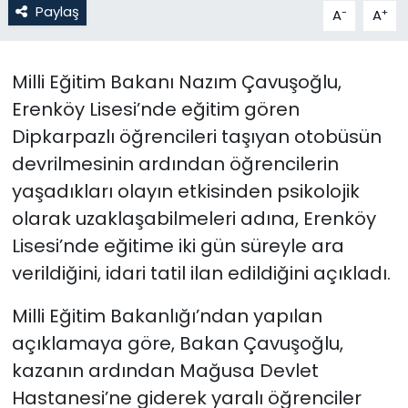
Paylaş
-
+
A
A
SAĞLIK
Milli Eğitim Bakanı Nazım Çavuşoğlu,
Spor
Erenköy Lisesi’nde eğitim gören
Dipkarpazlı öğrencileri taşıyan otobüsün
Teknoloji
devrilmesinin ardından öğrencilerin
TÜRKiYE
yaşadıkları olayın etkisinden psikolojik
olarak uzaklaşabilmeleri adına, Erenköy
Video Galeri
Lisesi’nde eğitime iki gün süreyle ara
verildiğini, idari tatil ilan edildiğini açıkladı.
YAŞAM
Milli Eğitim Bakanlığı’ndan yapılan
Yazarlar
açıklamaya göre, Bakan Çavuşoğlu,
kazanın ardından Mağusa Devlet
Hastanesi’ne giderek yaralı öğrenciler