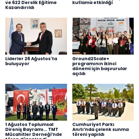
ve 622 Derslik Eğitime
kutlama etkinliği
Kazandırıldı
Liderler 26 Ağustos'ta
Ground2Scale+
buluşuyor
programının ikinci
dönemi için başvurular
açıldı
1 Ağustos Toplumsal
Cumhuriyet Parkı
Direniş Bayramı... TMT
Anıtı’nda çelenk sunma
Mücahitler Derneği’nde
töreni yapıldı