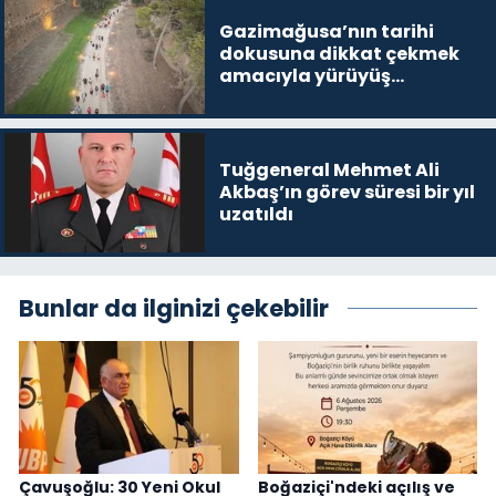
Gazimağusa’nın tarihi
dokusuna dikkat çekmek
amacıyla yürüyüş
gerçekleştirildi
Tuğgeneral Mehmet Ali
Akbaş’ın görev süresi bir yıl
uzatıldı
Bunlar da ilginizi çekebilir
Çavuşoğlu: 30 Yeni Okul
Boğaziçi'ndeki açılış ve