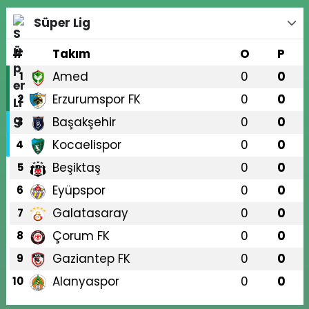
Süper Lig
#
Takım
O
P
Amed
0
0
1
Erzurumspor FK
0
0
2
Başakşehir
0
0
3
Kocaelispor
0
0
4
Beşiktaş
0
0
5
Eyüpspor
0
0
6
Galatasaray
0
0
7
Çorum FK
0
0
8
Gaziantep FK
0
0
9
Alanyaspor
0
0
10