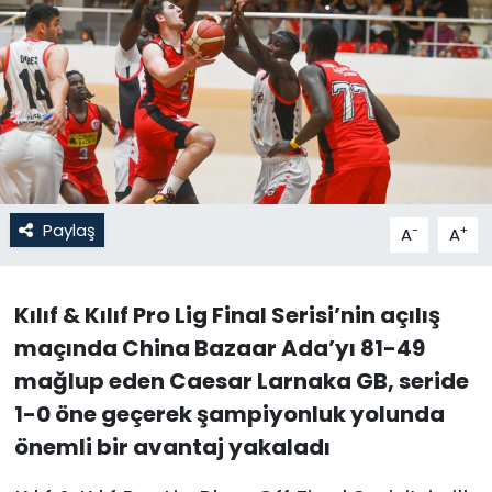
Gündem
KKTC
KKTC YEREL SEÇİM 2018
Kültür Sanat
Paylaş
-
+
A
A
Magazin
Kılıf & Kılıf Pro Lig Final Serisi’nin açılış
Moda
maçında China Bazaar Ada’yı 81-49
Nöbetçi Eczaneler
mağlup eden Caesar Larnaka GB, seride
1-0 öne geçerek şampiyonluk yolunda
Otomobil Dünyası
önemli bir avantaj yakaladı
Politika