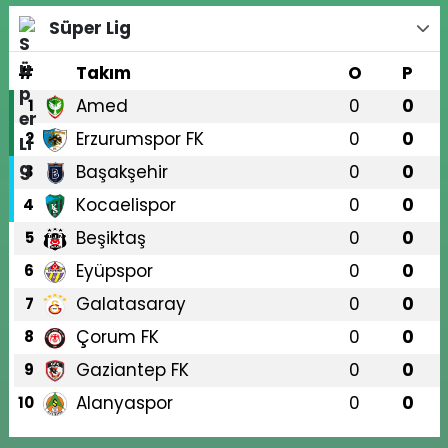
Süper Lig
#
Takım
O
P
Amed
0
0
1
Erzurumspor FK
0
0
2
Başakşehir
0
0
3
Kocaelispor
0
0
4
Beşiktaş
0
0
5
Eyüpspor
0
0
6
Galatasaray
0
0
7
Çorum FK
0
0
8
Gaziantep FK
0
0
9
Alanyaspor
0
0
10