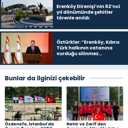
Erenköy Direnişi’nin 62’nci
yıl dönümünde şehitler
törenle anıldı
Öztürkler: “Erenköy, Kıbrıs
Türk halkının vatanına
vurduğu silinmez
mührüdür”
Bunlar da ilginizi çekebilir
Özdenefe, İstanbul'da
Nehir ve Zarif'den