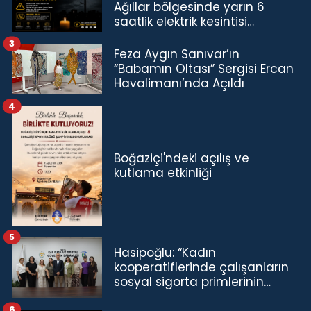
Ağıllar bölgesinde yarın 6
saatlik elektrik kesintisi…
3
Feza Aygın Sanıvar’ın
“Babamın Oltası” Sergisi Ercan
Havalimanı’nda Açıldı
4
Boğaziçi'ndeki açılış ve
kutlama etkinliği
5
Hasipoğlu: “Kadın
kooperatiflerinde çalışanların
sosyal sigorta primlerinin
tamamını karşılayacağız”
6