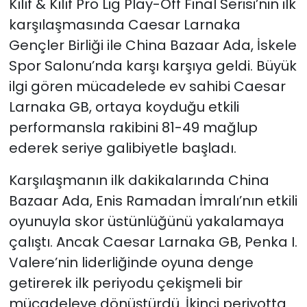
Kılıf & Kılıf Pro Lig Play-Off Final Serisi’nin ilk
karşılaşmasında Caesar Larnaka
SAĞLIK
Gençler Birliği ile China Bazaar Ada, İskele
Spor Salonu’nda karşı karşıya geldi. Büyük
Spor
ilgi gören mücadelede ev sahibi Caesar
Teknoloji
Larnaka GB, ortaya koyduğu etkili
performansla rakibini 81-49 mağlup
TÜRKiYE
ederek seriye galibiyetle başladı.
Video Galeri
Karşılaşmanın ilk dakikalarında China
Bazaar Ada, Enis Ramadan İmralı’nın etkili
YAŞAM
oyunuyla skor üstünlüğünü yakalamaya
çalıştı. Ancak Caesar Larnaka GB, Penka I.
Yazarlar
Valere’nin liderliğinde oyuna denge
getirerek ilk periyodu çekişmeli bir
mücadeleye dönüştürdü. İkinci periyotta