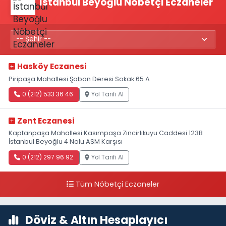
İstanbul Beyoğlu Nöbetçi Eczaneler
Hasköy Eczanesi
Piripaşa Mahallesi Şaban Deresi Sokak 65 A
0 (212) 533 36 46
Yol Tarifi Al
Zent Eczanesi
Kaptanpaşa Mahallesi Kasımpaşa Zincirlikuyu Caddesi 123B
İstanbul Beyoğlu 4 Nolu ASM Karşısı
0 (212) 297 96 92
Yol Tarifi Al
Tüm Nöbetçi Eczaneler
Döviz & Altın Hesaplayıcı