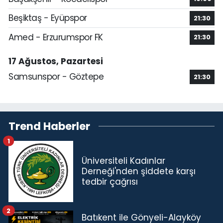
Beşiktaş - Eyüpspor
21:30
Amed - Erzurumspor FK
21:30
17 Ağustos, Pazartesi
Samsunspor - Göztepe
21:30
Trend Haberler
1
Üniversiteli Kadınlar
Derneği'nden şiddete karşı
tedbir çağrısı
2
Batıkent ile Gönyeli-Alayköy