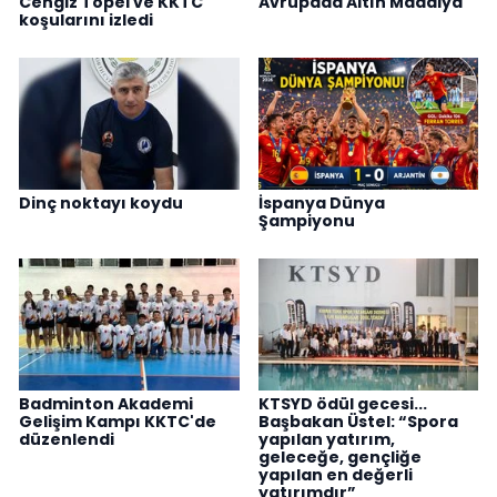
Cengiz Topel ve KKTC
Avrupada Altın Madalya
koşularını izledi
Dinç noktayı koydu
İspanya Dünya
Şampiyonu
Badminton Akademi
KTSYD ödül gecesi...
Gelişim Kampı KKTC'de
Başbakan Üstel: “Spora
düzenlendi
yapılan yatırım,
geleceğe, gençliğe
yapılan en değerli
yatırımdır”