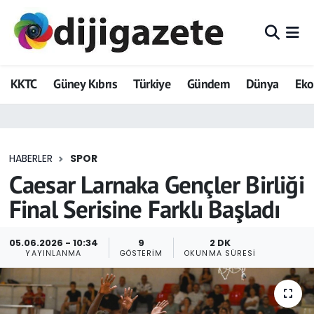
ADVERTORIAL
Hava Durumu
KKTC
Güney Kıbrıs
Türkiye
Gündem
Dünya
Ek
Dijigazete
Trafik Durumu
Dünya
Süper Lig Puan Durumu ve Fikstür
HABERLER
SPOR
Eğitim
Tüm Manşetler
Caesar Larnaka Gençler Birliği
Ekonomi
Son Dakika Haberleri
Final Serisine Farklı Başladı
Foto Galeri
Haber Arşivi
05.06.2026 - 10:34
9
2 DK
YAYINLANMA
GÖSTERIM
OKUNMA SÜRESI
GEZİ
Güncel