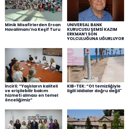
Minik Misafirlerden Ercan
UNIVERSAL BANK
Havalimanı’na Keşif Turu
KURUCUSU ŞEMSİ KAZIM
ERKMAN’I SON
YOLCULUĞUNA UĞURLUYOR
İncirli: “Yaşlıların kaliteli
KIB-TEK: “Ot temizliğiyle
ve erişilebilir bakım
ilgili iddialar doğru değil"
hizmeti alması en temel
önceliğimiz”