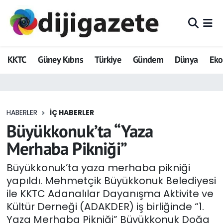
ADVERTORIAL
Hava Durumu
KKTC
Güney Kıbrıs
Türkiye
Gündem
Dünya
Ek
Dijigazete
Trafik Durumu
Dünya
Süper Lig Puan Durumu ve Fikstür
HABERLER
İÇ HABERLER
Eğitim
Tüm Manşetler
Büyükkonuk’ta “Yaza
Ekonomi
Son Dakika Haberleri
Merhaba Pikniği”
Foto Galeri
Haber Arşivi
Büyükkonuk’ta yaza merhaba pikniği
yapıldı. Mehmetçik Büyükkonuk Belediyesi
GEZİ
ile KKTC Adanalılar Dayanışma Aktivite ve
Kültür Derneği (ADAKDER) iş birliğinde “1.
Güncel
Yaza Merhaba Pikniği” Büyükkonuk Doğa