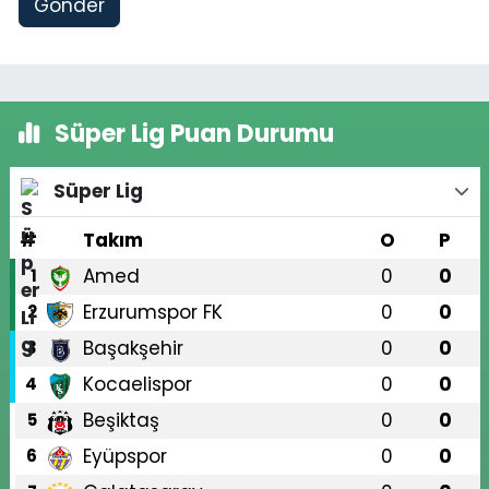
Gönder
Süper Lig Puan Durumu
Süper Lig
#
Takım
O
P
Amed
0
0
1
Erzurumspor FK
0
0
2
Başakşehir
0
0
3
Kocaelispor
0
0
4
Beşiktaş
0
0
5
Eyüpspor
0
0
6