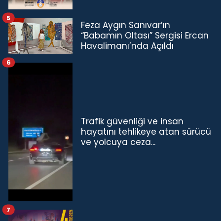
5
Feza Aygın Sanıvar’ın
“Babamın Oltası” Sergisi Ercan
Havalimanı’nda Açıldı
6
Trafik güvenliği ve insan
hayatını tehlikeye atan sürücü
ve yolcuya ceza...
7