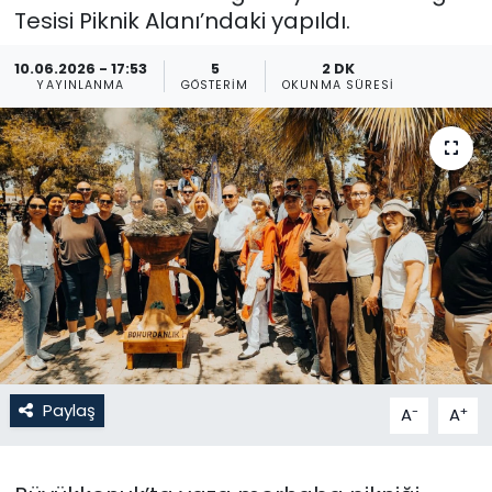
Tesisi Piknik Alanı’ndaki yapıldı.
Gündem
10.06.2026 - 17:53
5
2 DK
YAYINLANMA
GÖSTERIM
OKUNMA SÜRESI
KKTC
KKTC YEREL SEÇİM 2018
Kültür Sanat
Magazin
Moda
Nöbetçi Eczaneler
Paylaş
-
+
A
A
Otomobil Dünyası
Politika