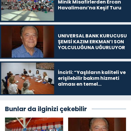
Minik Misafirlerden Ercan
Havalimanı’na Keşif Turu
UNIVERSAL BANK KURUCUSU
ŞEMSİ KAZIM ERKMAN’I SON
YOLCULUĞUNA UĞURLUYOR
İncirli: “Yaşlıların kaliteli ve
erişilebilir bakım hizmeti
alması en temel
önceliğimiz”
Bunlar da ilginizi çekebilir