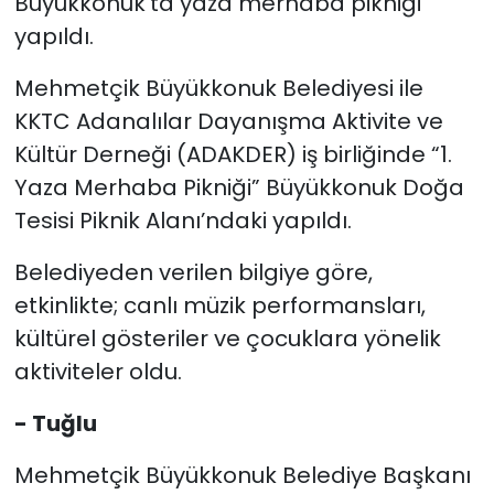
Büyükkonuk’ta yaza merhaba pikniği
yapıldı.
SAĞLIK
Mehmetçik Büyükkonuk Belediyesi ile
Spor
KKTC Adanalılar Dayanışma Aktivite ve
Kültür Derneği (ADAKDER) iş birliğinde “1.
Teknoloji
Yaza Merhaba Pikniği” Büyükkonuk Doğa
Tesisi Piknik Alanı’ndaki yapıldı.
TÜRKiYE
Belediyeden verilen bilgiye göre,
Video Galeri
etkinlikte; canlı müzik performansları,
YAŞAM
kültürel gösteriler ve çocuklara yönelik
aktiviteler oldu.
Yazarlar
- Tuğlu
Mehmetçik Büyükkonuk Belediye Başkanı