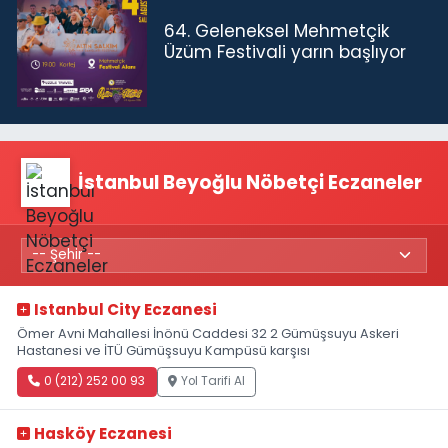
64. Geleneksel Mehmetçik
Üzüm Festivali yarın başlıyor
İstanbul Beyoğlu Nöbetçi Eczaneler
Istanbul City Eczanesi
Ömer Avni Mahallesi İnönü Caddesi 32 2 Gümüşsuyu Askeri
Hastanesi ve İTÜ Gümüşsuyu Kampüsü karşısı
0 (212) 252 00 93
Yol Tarifi Al
Hasköy Eczanesi