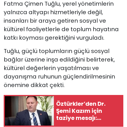
Fatma Çimen Tuğlu, yerel yönetimlerin
yalnızca altyapı hizmetleriyle değil,
insanları bir araya getiren sosyal ve
kültürel faaliyetlerle de toplum hayatına
katkı koyması gerektiğini vurguladı.
Tuğlu, güçlü toplumların güçlü sosyal
bağlar üzerine inşa edildiğini belirterek,
kültürel değerlerin yaşatılması ve
dayanışma ruhunun güçlendirilmesinin
önemine dikkat çekti.
Öztürkler’den Dr.
Şemi Kazım için
taziye mesajı:
“Ömrünü halka