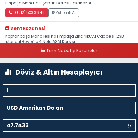
Piripaşa Mahallesi Şaban Deresi Sokak 65 A
0 (212) 533 36 46
Yol Tarifi Al
Zent Eczanesi
Kaptanpaşa Mahallesi Kasımpaşa Zincirlikuyu Caddesi 123B
İstanbul Beyoğlu 4 Nolu ASM Karşısı
Tüm Nöbetçi Eczaneler
0 (212) 297 96 92
Yol Tarifi Al
Döviz & Altın Hesaplayıcı
₺