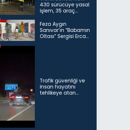
430 sürücüye yasal
işlem, 35 araç
trafikten men
Feza Aygın
Sanıvar’ın “Babamın
Oltası” Sergisi Ercan
Havalimanı’nda
Açıldı
Trafik güvenliği ve
insan hayatını
tehlikeye atan
sürücü ve yolcuya
ceza...