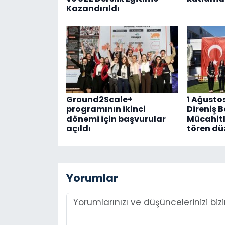
Kazandırıldı
Ground2Scale+
1 Ağusto
programının ikinci
Direniş 
dönemi için başvurular
Mücahitl
açıldı
tören dü
Yorumlar