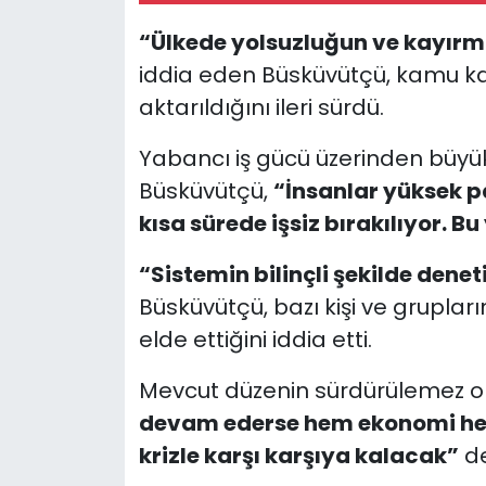
“Ülkede yolsuzluğun ve kayırma
iddia eden Büsküvütçü, kamu kay
aktarıldığını ileri sürdü.
Yabancı iş gücü üzerinden büyü
Büsküvütçü,
“İnsanlar yüksek pa
kısa sürede işsiz bırakılıyor. B
“Sistemin bilinçli şekilde denet
Büsküvütçü, bazı kişi ve grupla
elde ettiğini iddia etti.
Mevcut düzenin sürdürülemez o
devam ederse hem ekonomi he
krizle karşı karşıya kalacak”
de