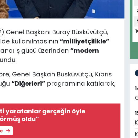
DP) Genel Başkanı Buray Büsküvütçü,
1
lde kullanılmasının
“milliyetçilikle”
ancı iş gücü üzerinden
“modern
undu.
e, Genel Başkan Büsküvütçü, Kıbrıs
duğu
“Diğerleri”
programına katılarak,
G
nti yaratanlar gerçeğin öyle
1
madığını görmüş oldu”
K
le
K