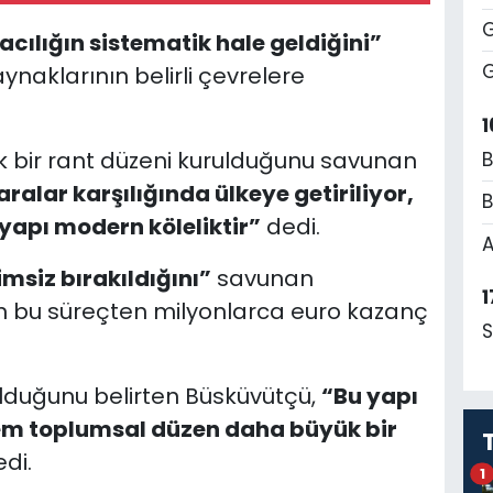
G
cılığın sistematik hale geldiğini”
G
naklarının belirli çevrelere
1
k bir rant düzeni kurulduğunu savunan
B
ralar karşılığında ülkeye getiriliyor,
B
u yapı modern köleliktir”
dedi.
A
imsiz bırakıldığını”
savunan
1
rın bu süreçten milyonlarca euro kazanç
S
lduğunu belirten Büsküvütçü,
“Bu yapı
m toplumsal düzen daha büyük bir
di.
1