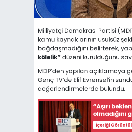
SAĞLIK
Spor
Milliyetçi Demokrasi Partisi (M
kamu kaynaklarının usulsüz şeki
Teknoloji
bağdaşmadığını belirterek, yab
kölelik”
düzeni kurulduğunu sav
TÜRKiYE
MDP’den yapılan açıklamaya gör
Video Galeri
Genç TV’de Elif Evrensel’in sun
değerlendirmelerde bulundu.
YAŞAM
Yazarlar
“Aşırı bekle
ol
İçeriği Görüntü