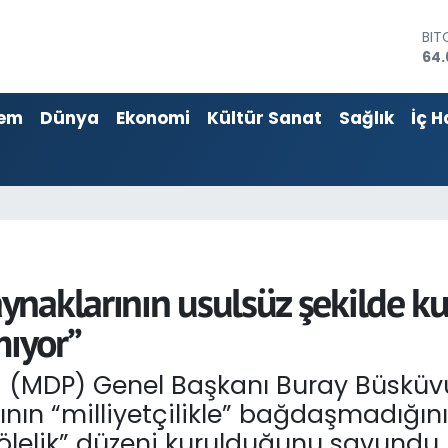
DO
47
EU
55,
em
Dünya
Ekonomi
Kültür Sanat
Sağlık
İç H
STE
64,
GRA
651
BİS
13.
BIT
64.
naklarının usulsüz şekilde ku
mıyor”
isi (MDP) Genel Başkanı Buray Büskü
ının “milliyetçilikle” bağdaşmadığını 
lelik” düzeni kurulduğunu savundu.