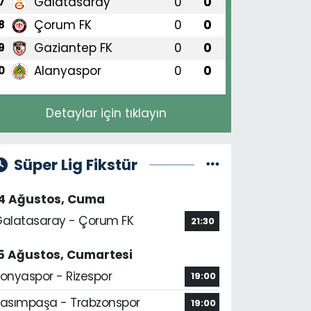
Galatasaray
0
0
7
Çorum FK
0
0
8
Gaziantep FK
0
0
9
Alanyaspor
0
0
0
Detaylar için tıklayın
Süper Lig Fikstür
14 Ağustos, Cuma
alatasaray - Çorum FK
21:30
5 Ağustos, Cumartesi
onyaspor - Rizespor
19:00
asımpaşa - Trabzonspor
19:00