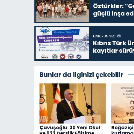
Öztürkler: “G
güçlü inşa ed
EDITÖRÜN SEÇTIĞI
Kıbrıs Türk Ü
kayıtlar sürü
Bunlar da ilginizi çekebilir
Çavuşoğlu: 30 Yeni Okul
Boğaziçi'
ve 622 Derslik Eğitime
kutlama 