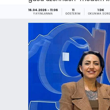
Gündem
16.04.2026 - 11:06
11
1 DK
YAYINLANMA
GÖSTERIM
OKUNMA SÜRE
KKTC
KKTC YEREL SEÇİM 2018
Kültür Sanat
Magazin
Moda
Nöbetçi Eczaneler
Otomobil Dünyası
Politika