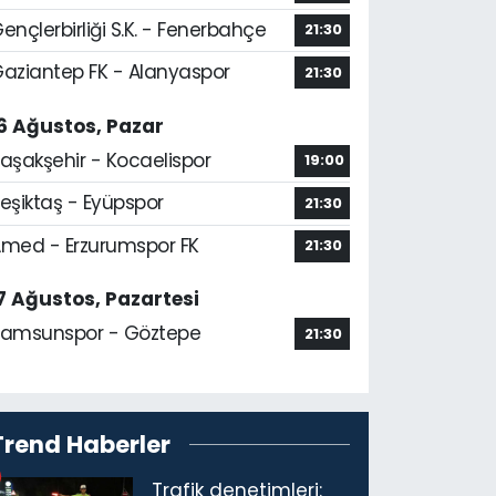
ençlerbirliği S.K. - Fenerbahçe
21:30
aziantep FK - Alanyaspor
21:30
6 Ağustos, Pazar
aşakşehir - Kocaelispor
19:00
eşiktaş - Eyüpspor
21:30
med - Erzurumspor FK
21:30
7 Ağustos, Pazartesi
amsunspor - Göztepe
21:30
Trend Haberler
Trafik denetimleri: