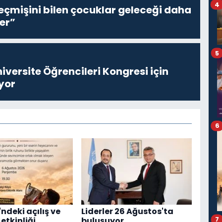
4
eçmişini bilen çocuklar geleceği daha
er”
5
niversite Öğrencileri Kongresi için
yor
6
ndeki açılış ve
Liderler 26 Ağustos'ta
7
etkinliği
buluşuyor