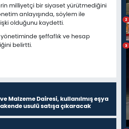
in milliyetçi bir siyaset yürütmediğini
etim anlayışında, söylem ile
2
işki olduğunu kaydetti.
yönetiminde şeffaflık ve hesap
ini belirtti.
3
ve Malzeme Dairesi, kullanılmış eşya
erakende usulü satışa çıkaracak