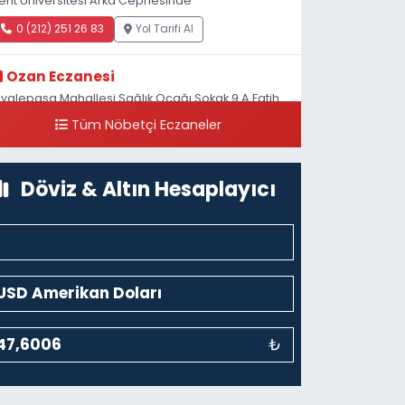
ent Üniversitesi Arka Cephesinde
0 (212) 251 26 83
Yol Tarifi Al
Ozan Eczanesi
iyalepaşa Mahallesi Sağlık Ocağı Sokak 9 A Fatih
ultan ASM Yanı
Tüm Nöbetçi Eczaneler
0 (212) 297 30 13
Yol Tarifi Al
Döviz & Altın Hesaplayıcı
₺