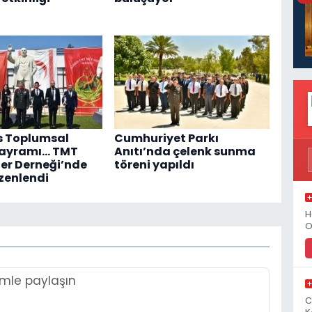
s Toplumsal
Cumhuriyet Parkı
Bayramı... TMT
Anıtı’nda çelenk sunma
er Derneği’nde
töreni yapıldı
zenlendi
H
O
C