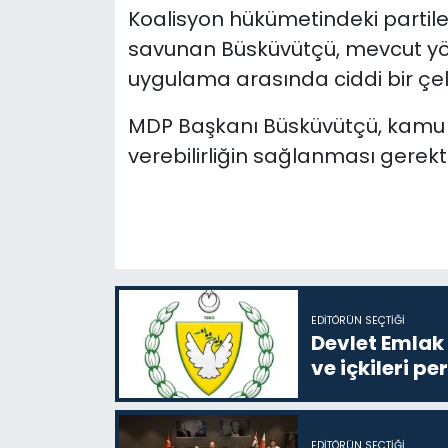
Koalisyon hükümetindeki partiler
savunan Büsküvütçü, mevcut yön
uygulama arasında ciddi bir çel
MDP Başkanı Büsküvütçü, kamu 
verebilirliğin sağlanması gerektiğ
EDITÖRÜN SEÇTIĞI
Devlet Emlak 
ve içkileri p
EDITÖRÜN SEÇTIĞI