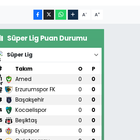
-
+
A
A
Süper Lig Puan Durumu
Süper Lig
#
Takım
O
P
Amed
0
0
1
Erzurumspor FK
0
0
2
Başakşehir
0
0
3
Kocaelispor
0
0
4
Beşiktaş
0
0
5
Eyüpspor
0
0
6