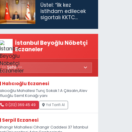
Üstel: “İlk kez
istihdam edilecek
sigortalı KKTC
vatandaşları için
maaş desteğini 35
bin TL'ye çıkardık”
İstanbul Beyoğlu Nöbetçi
Eczaneler
Halıcıoğlu Eczanesi
alıcıoğlu Mahallesi Tunç Sokak 1 A Çıksalın,Alev
fluoğlu Semt Konağı yanı
0 (212) 369 45 49
Yol Tarifi Al
Serpil Eczanesi
ihangir Mahallesi Cihangir Caddesi 37 İstanbul