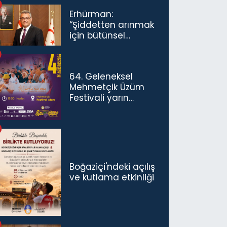
Erhürman:
“Şiddetten arınmak
için bütünsel
politikaları
konuşmamız
gerekiyor”
64. Geleneksel
Mehmetçik Üzüm
Festivali yarın
başlıyor
Boğaziçi'ndeki açılış
ve kutlama etkinliği