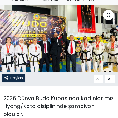
Gündem
KKTC
KKTC YEREL SEÇİM 2018
Kültür Sanat
Magazin
Moda
Paylaş
-
+
A
A
Nöbetçi Eczaneler
2026 Dünya Budo Kupasında kadınlarımız
Otomobil Dünyası
Hyong/Kata disiplininde şampiyon
oldular.
Politika