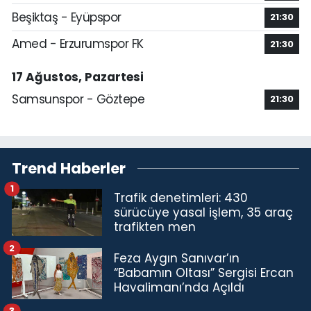
Beşiktaş - Eyüpspor
21:30
Amed - Erzurumspor FK
21:30
17 Ağustos, Pazartesi
Samsunspor - Göztepe
21:30
Trend Haberler
1
Trafik denetimleri: 430
sürücüye yasal işlem, 35 araç
trafikten men
2
Feza Aygın Sanıvar’ın
“Babamın Oltası” Sergisi Ercan
Havalimanı’nda Açıldı
3