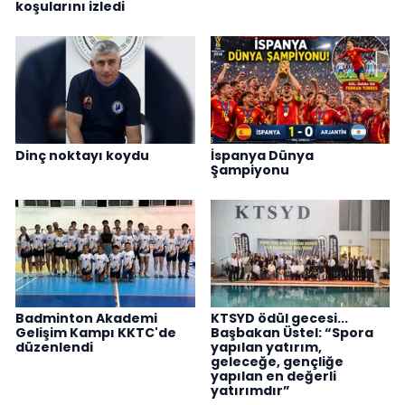
koşularını izledi
Dinç noktayı koydu
İspanya Dünya
Şampiyonu
Badminton Akademi
KTSYD ödül gecesi...
Gelişim Kampı KKTC'de
Başbakan Üstel: “Spora
düzenlendi
yapılan yatırım,
geleceğe, gençliğe
yapılan en değerli
yatırımdır”