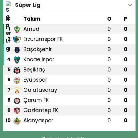
Süper Lig
#
Takım
O
P
Amed
0
0
1
Erzurumspor FK
0
0
2
Başakşehir
0
0
3
Kocaelispor
0
0
4
Beşiktaş
0
0
5
Eyüpspor
0
0
6
Galatasaray
0
0
7
Çorum FK
0
0
8
Gaziantep FK
0
0
9
Alanyaspor
0
0
10