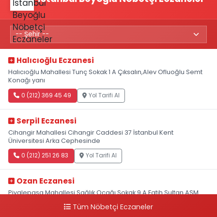
Halıcıoğlu Eczanesi
Halıcıoğlu Mahallesi Tunç Sokak 1 A Çıksalın,Alev Ofluoğlu Semt
Konağı yanı
0 (212) 369 45 49
Yol Tarifi Al
Serpil Eczanesi
Cihangir Mahallesi Cihangir Caddesi 37 İstanbul Kent
Üniversitesi Arka Cephesinde
0 (212) 251 26 83
Yol Tarifi Al
Ozan Eczanesi
Piyalepaşa Mahallesi Sağlık Ocağı Sokak 9 A Fatih Sultan ASM
Yanı
Tüm Nöbetçi Eczaneler
0 (212) 297 30 13
Yol Tarifi Al