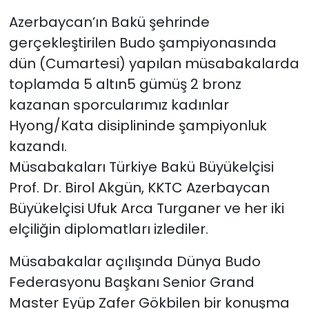
Azerbaycan’ın Bakü şehrinde
SAĞLIK
gerçekleştirilen Budo şampiyonasında
dün (Cumartesi) yapılan müsabakalarda
Spor
toplamda 5 altın5 gümüş 2 bronz
Teknoloji
kazanan sporcularımız kadınlar
Hyong/Kata disiplininde şampiyonluk
TÜRKiYE
kazandı.
Müsabakaları Türkiye Bakü Büyükelçisi
Video Galeri
Prof. Dr. Birol Akgün, KKTC Azerbaycan
Büyükelçisi Ufuk Arca Turganer ve her iki
YAŞAM
elçiliğin diplomatları izlediler.
Yazarlar
Müsabakalar açılışında Dünya Budo
Federasyonu Başkanı Senior Grand
Master Eyüp Zafer Gökbilen bir konuşma