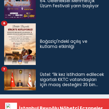
64. Geleneksel Mehmetçik
Üzüm Festivali yarın başlıyor
6
Boğaziçi'ndeki açılış ve
kutlama etkinliği
7
Üstel: “İlk kez istihdam edilecek
sigortalı KKTC vatandaşları
için maaş desteğini 35 bin
TL'ye çıkardık”
İstanbul Beyoğlu Nöbetçi Eczaneler