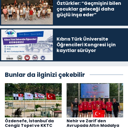
Öztürkler: “Geçmişini bilen
çocuklar geleceği daha
güçlü inşa eder”
Kıbrıs Türk Üniversite
Öğrencileri Kongresi için
kayıtlar sürüyor
Bunlar da ilginizi çekebilir
Özdenefe, İstanbul'da
Nehir ve Zarif'den
Cengiz Topel ve KKTC
Avrupada Altın Madalya