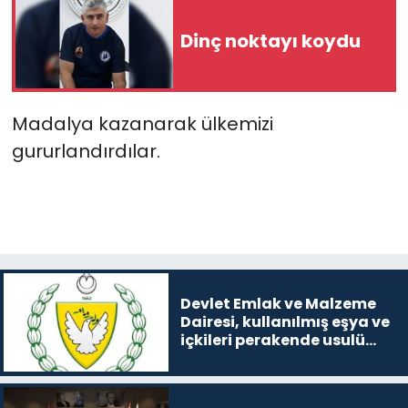
Dinç noktayı koydu
Madalya kazanarak ülkemizi
gururlandırdılar.
Devlet Emlak ve Malzeme
Dairesi, kullanılmış eşya ve
içkileri perakende usulü
satışa çıkaracak