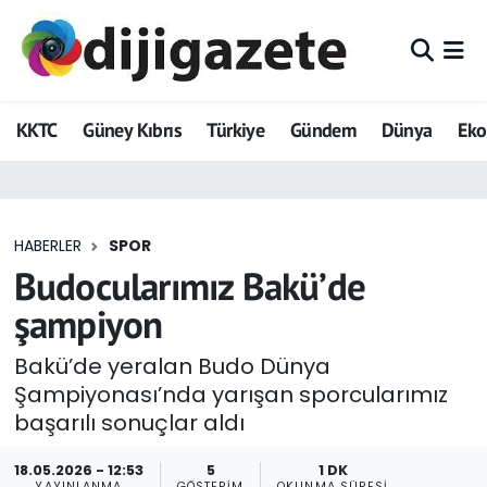
ADVERTORIAL
Hava Durumu
KKTC
Güney Kıbrıs
Türkiye
Gündem
Dünya
Ek
Dijigazete
Trafik Durumu
Dünya
Süper Lig Puan Durumu ve Fikstür
HABERLER
SPOR
Eğitim
Tüm Manşetler
Budocularımız Bakü’de
Ekonomi
Son Dakika Haberleri
şampiyon
Foto Galeri
Haber Arşivi
Bakü’de yeralan Budo Dünya
Şampiyonası’nda yarışan sporcularımız
GEZİ
başarılı sonuçlar aldı
Güncel
18.05.2026 - 12:53
5
1 DK
YAYINLANMA
GÖSTERIM
OKUNMA SÜRESI