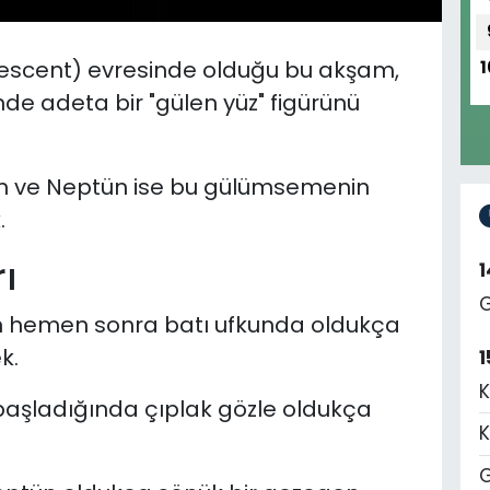
crescent) evresinde olduğu bu akşam,
1
nde adeta bir "gülen yüz" figürünü
türn ve Neptün ise bu gülümsemenin
.
ı
G
an hemen sonra batı ufkunda oldukça
k.
1
K
aşladığında çıplak gözle oldukça
K
G