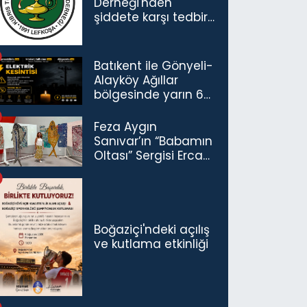
Derneği'nden
şiddete karşı tedbir
çağrısı
Batıkent ile Gönyeli-
Alayköy Ağıllar
bölgesinde yarın 6
saatlik elektrik
kesintisi…
Feza Aygın
Sanıvar’ın “Babamın
Oltası” Sergisi Ercan
Havalimanı’nda
Açıldı
Boğaziçi'ndeki açılış
ve kutlama etkinliği