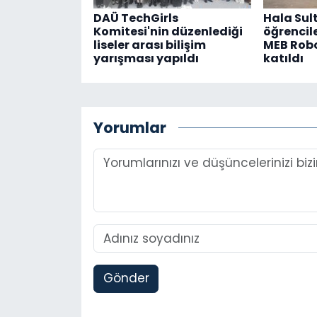
DAÜ TechGirls
Hala Sult
Komitesi'nin düzenlediği
öğrencile
liseler arası bilişim
MEB Robo
yarışması yapıldı
katıldı
Yorumlar
Gönder