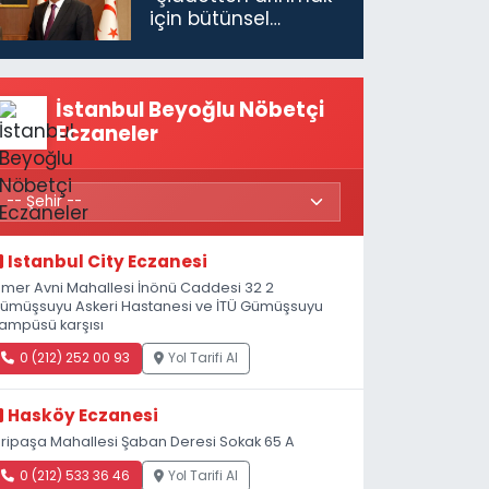
için bütünsel
politikaları
konuşmamız
gerekiyor”
İstanbul Beyoğlu Nöbetçi
Eczaneler
Istanbul City Eczanesi
mer Avni Mahallesi İnönü Caddesi 32 2
ümüşsuyu Askeri Hastanesi ve İTÜ Gümüşsuyu
ampüsü karşısı
0 (212) 252 00 93
Yol Tarifi Al
Hasköy Eczanesi
iripaşa Mahallesi Şaban Deresi Sokak 65 A
0 (212) 533 36 46
Yol Tarifi Al