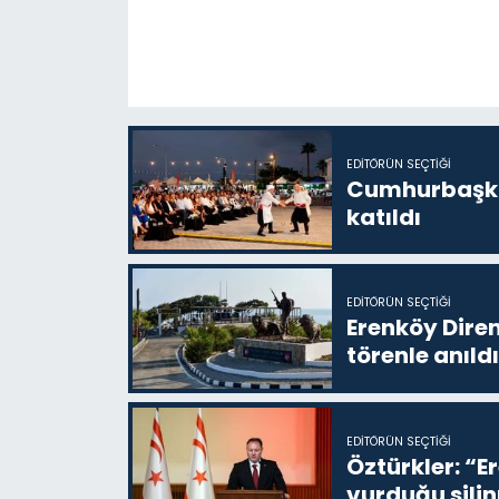
EDITÖRÜN SEÇTIĞI
Cumhurbaşkan
katıldı
EDITÖRÜN SEÇTIĞI
Erenköy Diren
törenle anıldı
EDITÖRÜN SEÇTIĞI
Öztürkler: “E
vurduğu sil