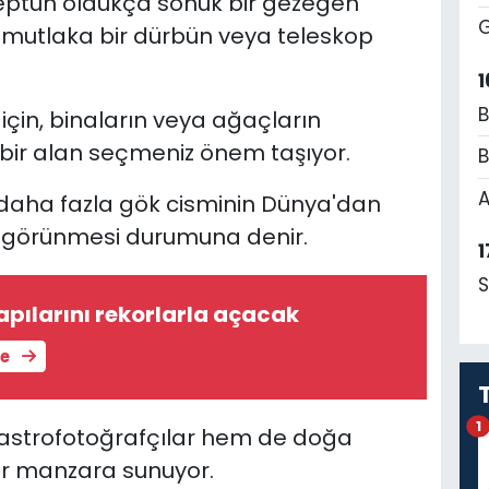
Neptün oldukça sönük bir gezegen
G
n mutlaka bir dürbün veya teleskop
1
B
 için, binaların veya ağaçların
bir alan seçmeniz önem taşıyor.
B
A
 daha fazla gök cisminin Dünya'dan
ın görünmesi durumuna denir.
1
S
pılarını rekorlarla açacak
le
1
astrofotoğrafçılar hem de doğa
bir manzara sunuyor.