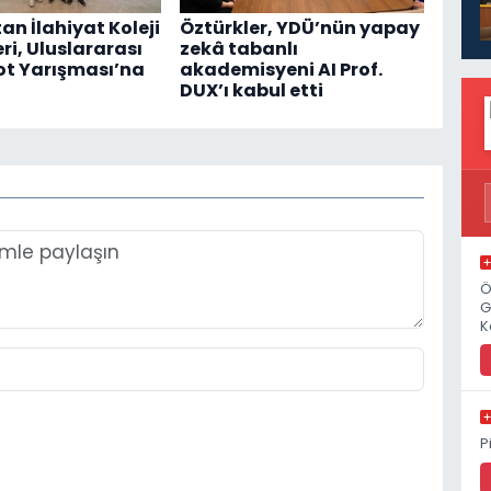
an İlahiyat Koleji
Öztürkler, YDÜ’nün yapay
ri, Uluslararası
zekâ tabanlı
t Yarışması’na
akademisyeni AI Prof.
DUX’ı kabul etti
Ö
G
K
P