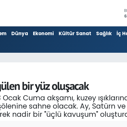
B
6
4
5
em
Dünya
Ekonomi
Kültür Sanat
Sağlık
İç H
S
6
G
6
B
1
len bir yüz oluşacak
23 Ocak Cuma akşamı, kuzey ışıkların
şölenine sahne olacak. Ay, Satürn v
ek nadir bir "üçlü kavuşum" oluştur