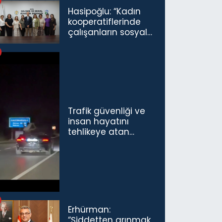
Hasipoğlu: “Kadın
kooperatiflerinde
çalışanların sosyal
sigorta primlerinin
tamamını
karşılayacağız”
Trafik güvenliği ve
insan hayatını
tehlikeye atan
sürücü ve yolcuya
ceza...
Erhürman:
“Şiddetten arınmak