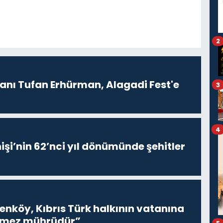
2
ı Tufan Erhürman, Alagadi Fest'e
3
4
işi’nin 62’nci yıl dönümünde şehitler
renköy, Kıbrıs Türk halkının vatanına
inmez mührüdür”