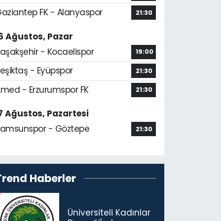
aziantep FK - Alanyaspor
21:30
6 Ağustos, Pazar
aşakşehir - Kocaelispor
19:00
eşiktaş - Eyüpspor
21:30
med - Erzurumspor FK
21:30
7 Ağustos, Pazartesi
amsunspor - Göztepe
21:30
Trend Haberler
Üniversiteli Kadınlar