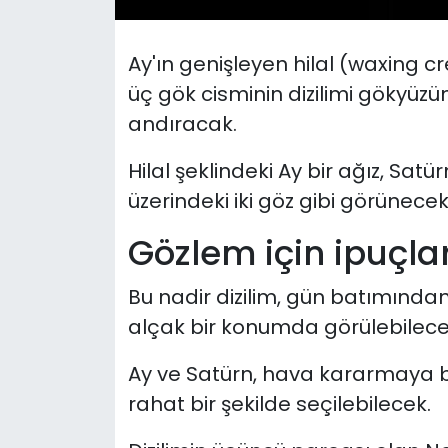
SAĞLIK
Ay'ın genişleyen hilal (waxing 
üç gök cisminin dizilimi gökyüzü
Spor
andıracak.
Teknoloji
Hilal şeklindeki Ay bir ağız, Sa
üzerindeki iki göz gibi görünecek
TÜRKiYE
Gözlem için ipuçlar
Video Galeri
Bu nadir dizilim, gün batımınd
YAŞAM
alçak bir konumda görülebilece
Yazarlar
Ay ve Satürn, hava kararmaya b
rahat bir şekilde seçilebilecek.