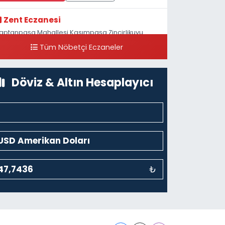
Zent Eczanesi
aptanpaşa Mahallesi Kasımpaşa Zincirlikuyu
addesi 123B İstanbul Beyoğlu 4 Nolu ASM Karşısı
Tüm Nöbetçi Eczaneler
0 (212) 297 96 92
Yol Tarifi Al
Döviz & Altın Hesaplayıcı
₺