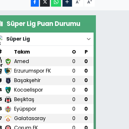
-
+
A
A
Süper Lig Puan Durumu
Süper Lig
#
Takım
O
P
Amed
0
0
1
Erzurumspor FK
0
0
2
Başakşehir
0
0
3
Kocaelispor
0
0
4
Beşiktaş
0
0
5
Eyüpspor
0
0
6
Galatasaray
0
0
7
Çorum FK
0
0
8