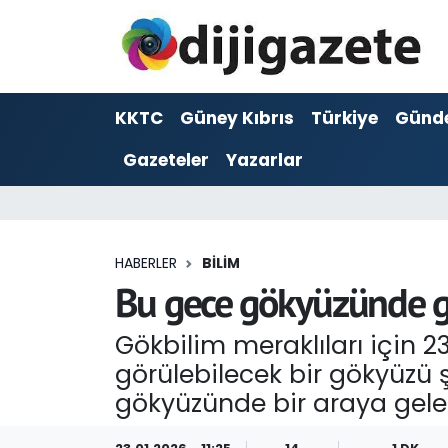
ADVERTORIAL
Hava Durumu
KKTC
Güney Kıbrıs
Türkiye
Günd
Dijigazete
Trafik Durumu
Gazeteler
Yazarlar
Dünya
Süper Lig Puan Durumu ve Fikstür
Eğitim
Tüm Manşetler
HABERLER
BILIM
Ekonomi
Son Dakika Haberleri
Bu gece gökyüzünde gü
Foto Galeri
Haber Arşivi
Gökbilim meraklıları için 
görülebilecek bir gökyüzü 
GEZİ
gökyüzünde bir araya geler
Güncel