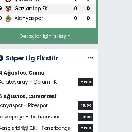
Gaziantep FK
0
0
9
Alanyaspor
0
0
0
Detaylar için tıklayın
Süper Lig Fikstür
14 Ağustos, Cuma
alatasaray - Çorum FK
21:30
5 Ağustos, Cumartesi
onyaspor - Rizespor
19:00
asımpaşa - Trabzonspor
19:00
ençlerbirliği S.K. - Fenerbahçe
21:30