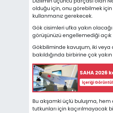
Dizilimin üçüncü parçası olan 
olduğu için, onu görebilmek içi
kullanmanız gerekecek.
Gök cisimleri ufka yakın olacağı
görüşünüzü engellemediği açık 
Gökbiliminde kavuşum, iki veya
bakıldığında birbirine çok yak
SAHA 2026 ka
İçeriği Görüntü
Bu akşamki üçlü buluşma, hem 
tutkunları için kaçırılmayacak 