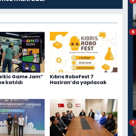
5
6
urkic Game Jam”
Kıbrıs RoboFest 7
ne katıldı
Haziran’da yapılacak
7