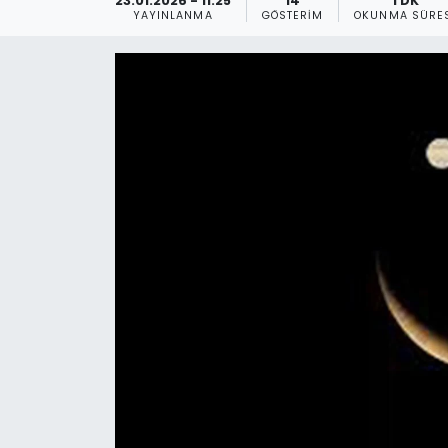
23.01.2026 - 11:25
14
1 DK
YAYINLANMA
GÖSTERIM
OKUNMA SÜRE
Gündem
KKTC
KKTC YEREL SEÇİM 2018
Kültür Sanat
Magazin
Moda
Nöbetçi Eczaneler
Otomobil Dünyası
Politika