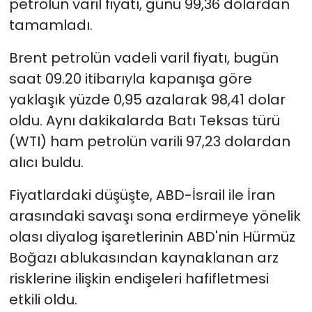
petrolün varil fiyatı, günü 99,36 dolardan
tamamladı.
SAĞLIK
Brent petrolün vadeli varil fiyatı, bugün
Spor
saat 09.20 itibarıyla kapanışa göre
yaklaşık yüzde 0,95 azalarak 98,41 dolar
Teknoloji
oldu. Aynı dakikalarda Batı Teksas türü
TÜRKiYE
(WTI) ham petrolün varili 97,23 dolardan
alıcı buldu.
Video Galeri
Fiyatlardaki düşüşte, ABD-İsrail ile İran
YAŞAM
arasındaki savaşı sona erdirmeye yönelik
olası diyalog işaretlerinin ABD'nin Hürmüz
Yazarlar
Boğazı ablukasından kaynaklanan arz
risklerine ilişkin endişeleri hafifletmesi
etkili oldu.