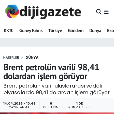
ADVERTORIAL
Hava Durumu
KKTC
Güney Kıbrıs
Türkiye
Gündem
Dünya
Ek
Dijigazete
Trafik Durumu
Dünya
Süper Lig Puan Durumu ve Fikstür
HABERLER
DÜNYA
Eğitim
Tüm Manşetler
Brent petrolün varili 98,41
Ekonomi
Son Dakika Haberleri
dolardan işlem görüyor
Foto Galeri
Haber Arşivi
Brent petrolün varili uluslararası vadeli
piyasalarda 98,41 dolardan işlem görüyor.
GEZİ
14.04.2026 - 10:48
6
1 DK
YAYINLANMA
GÖSTERIM
OKUNMA SÜRESI
Güncel