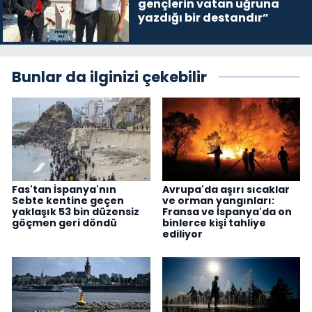
gençlerin vatan uğruna
yazdığı bir destandır”
Bunlar da ilginizi çekebilir
Fas'tan İspanya'nın
Avrupa'da aşırı sıcaklar
Sebte kentine geçen
ve orman yangınları:
yaklaşık 53 bin düzensiz
Fransa ve İspanya'da on
göçmen geri döndü
binlerce kişi tahliye
ediliyor