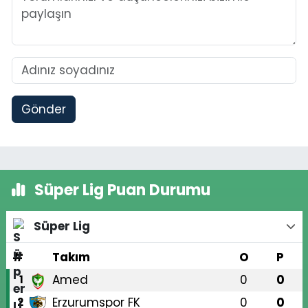
Gönder
Süper Lig Puan Durumu
Süper Lig
#
Takım
O
P
Amed
0
0
1
Erzurumspor FK
0
0
2