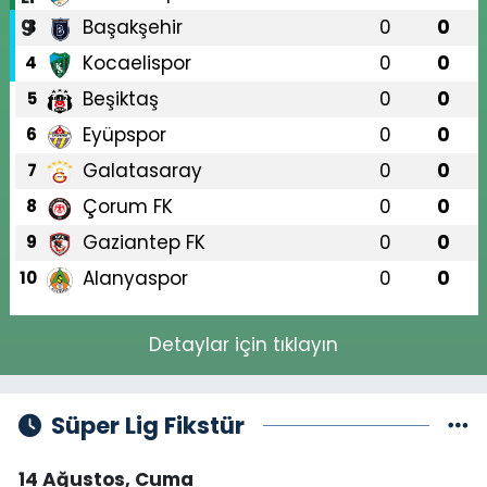
Başakşehir
0
0
3
Kocaelispor
0
0
4
Beşiktaş
0
0
5
Eyüpspor
0
0
6
Galatasaray
0
0
7
Çorum FK
0
0
8
Gaziantep FK
0
0
9
Alanyaspor
0
0
10
Detaylar için tıklayın
Süper Lig Fikstür
14 Ağustos, Cuma