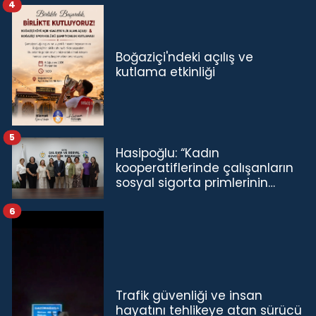
4
Boğaziçi'ndeki açılış ve
kutlama etkinliği
5
Hasipoğlu: “Kadın
kooperatiflerinde çalışanların
sosyal sigorta primlerinin
tamamını karşılayacağız”
6
Trafik güvenliği ve insan
hayatını tehlikeye atan sürücü