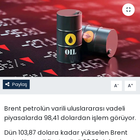
Gündem
KKTC
KKTC YEREL SEÇİM 2018
Kültür Sanat
Magazin
Paylaş
-
+
A
A
Moda
Nöbetçi Eczaneler
Brent petrolün varili uluslararası vadeli
piyasalarda 98,41 dolardan işlem görüyor.
Otomobil Dünyası
Dün 103,87 dolara kadar yükselen Brent
Politika