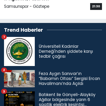
Samsunspor - Göztepe
21:30
Trend Haberler
1
Üniversiteli Kadınlar
Derneği'nden şiddete karşı
tedbir çağrısı
2
Feza Aygın Sanıvar’ın
“Babamın Oltası” Sergisi Ercan
Havalimanı’nda Açıldı
3
Batıkent ile Gönyeli-Alayköy
Ağıllar bölgesinde yarın 6
saatlik elektrik kesintisi…