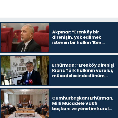
Akpınar: “Erenköy bir
direnişin, yok edilmek
istenen bir halkın ‘Ben
buradayım ve var olmaya
devam edeceğim’ dediği
yer
Erhürman: “Erenköy Direnişi
Kıbrıs Türk halkının varoluş
mücadelesinde dönüm
noktalarından biri”
Cumhurbaşkanı Erhürman,
Milli Mücadele Vakfı
başkanı ve yönetim kurulu
üyelerini kabul etti