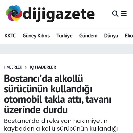
ADVERTORIAL
Hava Durumu
KKTC
Güney Kıbrıs
Türkiye
Gündem
Dünya
Ek
Dijigazete
Trafik Durumu
Dünya
Süper Lig Puan Durumu ve Fikstür
HABERLER
İÇ HABERLER
Eğitim
Tüm Manşetler
Bostancı’da alkollü
Ekonomi
Son Dakika Haberleri
sürücünün kullandığı
otomobil takla attı, tavanı
Foto Galeri
Haber Arşivi
üzerinde durdu
GEZİ
Bostancı’da direksiyon hakimiyetini
kaybeden alkollü sürücünün kullandığı
Güncel