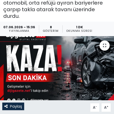
otomobil, orta refüjü ayıran bariyerlere
çarpıp takla atarak tavanı üzerinde
Gündem
durdu.
KKTC
07.06.2026 - 15:36
8
1 DK
YAYINLANMA
GÖSTERIM
OKUNMA SÜRESI
KKTC YEREL SEÇİM 2018
Kültür Sanat
Magazin
Moda
Nöbetçi Eczaneler
Otomobil Dünyası
Paylaş
-
+
A
A
Politika