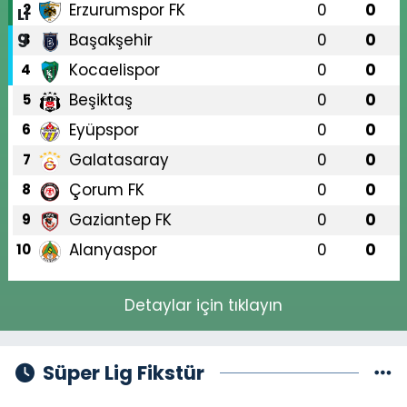
Erzurumspor FK
0
0
2
Başakşehir
0
0
3
Kocaelispor
0
0
4
Beşiktaş
0
0
5
Eyüpspor
0
0
6
Galatasaray
0
0
7
Çorum FK
0
0
8
Gaziantep FK
0
0
9
Alanyaspor
0
0
10
Detaylar için tıklayın
Süper Lig Fikstür