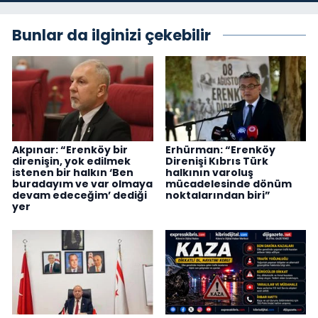
Bunlar da ilginizi çekebilir
Akpınar: “Erenköy bir
Erhürman: “Erenköy
direnişin, yok edilmek
Direnişi Kıbrıs Türk
istenen bir halkın ‘Ben
halkının varoluş
buradayım ve var olmaya
mücadelesinde dönüm
devam edeceğim’ dediği
noktalarından biri”
yer