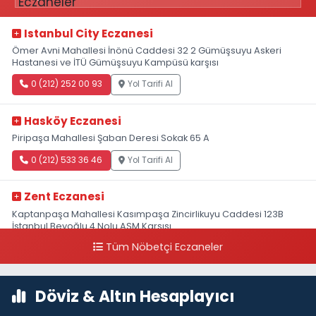
Istanbul City Eczanesi
Ömer Avni Mahallesi İnönü Caddesi 32 2 Gümüşsuyu Askeri
Hastanesi ve İTÜ Gümüşsuyu Kampüsü karşısı
0 (212) 252 00 93
Yol Tarifi Al
Hasköy Eczanesi
Piripaşa Mahallesi Şaban Deresi Sokak 65 A
0 (212) 533 36 46
Yol Tarifi Al
Zent Eczanesi
Kaptanpaşa Mahallesi Kasımpaşa Zincirlikuyu Caddesi 123B
İstanbul Beyoğlu 4 Nolu ASM Karşısı
Tüm Nöbetçi Eczaneler
0 (212) 297 96 92
Yol Tarifi Al
Döviz & Altın Hesaplayıcı