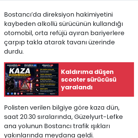
Bostancı’da direksiyon hakimiyetini
SAĞLIK
kaybeden alkollü sürücünün kullandığı
Spor
otomobil, orta refüjü ayıran bariyerlere
çarpıp takla atarak tavanı üzerinde
Teknoloji
durdu.
TÜRKiYE
Kaldırıma düşen
Video Galeri
scooter sürücüsü
yaralandı
YAŞAM
Polisten verilen bilgiye göre kaza dün,
Yazarlar
saat 20.30 sıralarında, Güzelyurt-Lefke
ana yolunun Bostancı trafik ışıkları
yakınlarında meydana geldi.