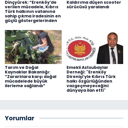
Dinçyürek: “Erenköy’de
Kaldırıma düşen scooter
verilen mücadele, Kıbrıs
sürücüsü yaralandı
Türk halkının vatanına
sahip çıkma iradesinin en
güçlü göstergelerinden
Tarım ve Doğal
Emekli Astsubaylar
Kaynaklar Bakanlığı:
Derneği: "Erenköy
“Zararlılara karşı doğal
Direnişi'yle Kıbrıs Türk
mücadelede büyük
halkı özgürlüğünden
ilerleme sağlandı”
vazgeçmeyeceğini
dünyaya ilan etti"
Yorumlar