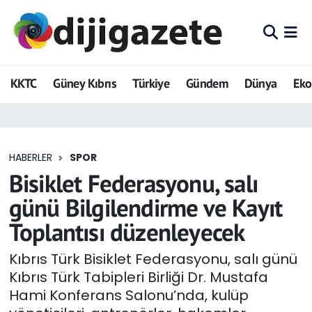
ADVERTORIAL
Hava Durumu
KKTC
Güney Kıbrıs
Türkiye
Gündem
Dünya
Ek
Dijigazete
Trafik Durumu
Dünya
Süper Lig Puan Durumu ve Fikstür
HABERLER
SPOR
Eğitim
Tüm Manşetler
Bisiklet Federasyonu, salı
Ekonomi
Son Dakika Haberleri
günü Bilgilendirme ve Kayıt
Toplantısı düzenleyecek
Foto Galeri
Haber Arşivi
Kıbrıs Türk Bisiklet Federasyonu, salı günü
GEZİ
Kıbrıs Türk Tabipleri Birliği Dr. Mustafa
Hami Konferans Salonu’nda, kulüp
Güncel