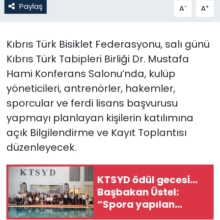
Paylaş
-
+
A
A
SAĞLIK
Kıbrıs Türk Bisiklet Federasyonu, salı günü
Spor
Kıbrıs Türk Tabipleri Birliği Dr. Mustafa
Hami Konferans Salonu’nda, kulüp
Teknoloji
yöneticileri, antrenörler, hakemler,
TÜRKiYE
sporcular ve ferdi lisans başvurusu
yapmayı planlayan kişilerin katılımına
Video Galeri
açık Bilgilendirme ve Kayıt Toplantısı
düzenleyecek.
YAŞAM
Yazarlar
KTSYD ödül gecesi...
Başbakan Üstel:
“Spora yapılan
yatırım, geleceğe,