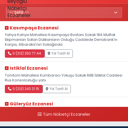
Kasımpaşa Eczanesi
Yahya Kahya Mahallesi Kasımpaşa Bostanı Sokak 18A Mutfak
Ekipmanları Satan Dükkanların Olduğu Caddede Denizbank'ın
Karşısı, Albaraka'nın Sokağında
0 (212) 253 77 44
Yol Tarifi Al
Istiklal Eczanesi
Tomtom Mahallesi Kumbaracı Yokuşu Sokak 68B İstiklal Caddesi
Rus Konsolosluğu yanı
0 (212) 243 21 15
Yol Tarifi Al
Güleryüz Eczanesi
Piripaşa Mahallesi Şaban Deresi Sokak 7 D Koç Müzesi Arkası-
Tüm Nöbetçi Eczaneler
kalaycıbahçe Meydana Doğru
0 (212) 369 95 85
Yol Tarifi Al