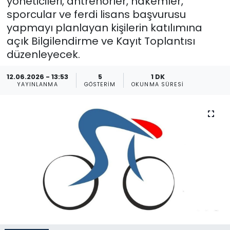
yöneticileri, antrenörler, hakemler,
sporcular ve ferdi lisans başvurusu
Gündem
yapmayı planlayan kişilerin katılımına
açık Bilgilendirme ve Kayıt Toplantısı
KKTC
düzenleyecek.
KKTC YEREL SEÇİM 2018
12.06.2026 - 13:53
5
1 DK
YAYINLANMA
GÖSTERIM
OKUNMA SÜRESI
Kültür Sanat
Magazin
Moda
Nöbetçi Eczaneler
Otomobil Dünyası
Politika