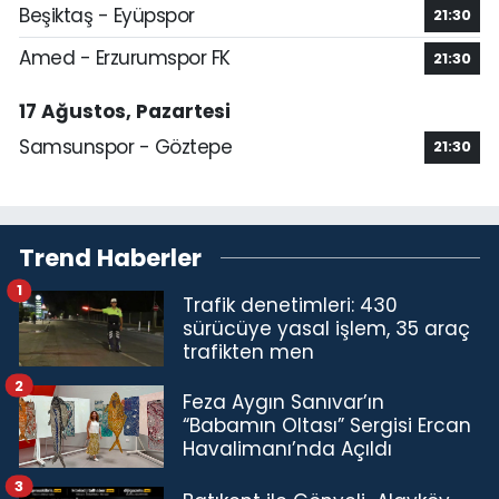
Beşiktaş - Eyüpspor
21:30
Amed - Erzurumspor FK
21:30
17 Ağustos, Pazartesi
Samsunspor - Göztepe
21:30
Trend Haberler
1
Trafik denetimleri: 430
sürücüye yasal işlem, 35 araç
trafikten men
2
Feza Aygın Sanıvar’ın
“Babamın Oltası” Sergisi Ercan
Havalimanı’nda Açıldı
3