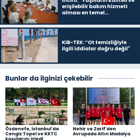
İncirli: “Yaşlıların kaliteli ve
erişilebilir bakım hizmeti
alması en temel
önceliğimiz”
KIB-TEK: “Ot temizliğiyle
ilgili iddialar doğru değil"
Bunlar da ilginizi çekebilir
Özdenefe, İstanbul'da
Nehir ve Zarif'den
Cengiz Topel ve KKTC
Avrupada Altın Madalya
koşularını izledi