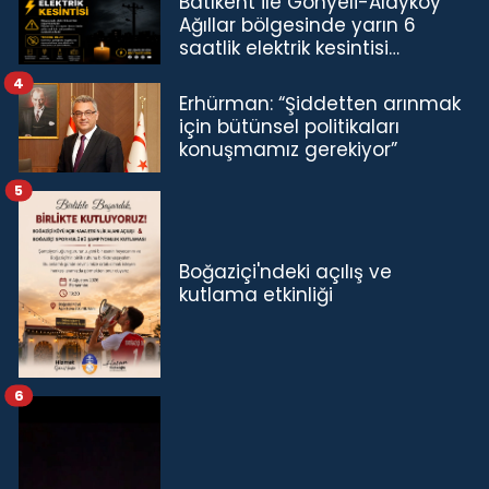
Batıkent ile Gönyeli-Alayköy
Ağıllar bölgesinde yarın 6
saatlik elektrik kesintisi…
4
Erhürman: “Şiddetten arınmak
için bütünsel politikaları
konuşmamız gerekiyor”
5
Boğaziçi'ndeki açılış ve
kutlama etkinliği
6