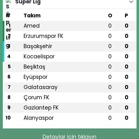
Süper Lig
#
Takım
O
P
Amed
0
0
1
Erzurumspor FK
0
0
2
Başakşehir
0
0
3
Kocaelispor
0
0
4
Beşiktaş
0
0
5
Eyüpspor
0
0
6
Galatasaray
0
0
7
Çorum FK
0
0
8
Gaziantep FK
0
0
9
Alanyaspor
0
0
10
Detaylar için tıklayın