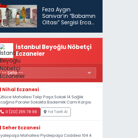
tutuklandı
Feza Aygın
Sanıvar’ın “Babamın
Oltası” Sergisi Ercan
Havalimanı’nda
Açıldı
İstanbul Beyoğlu Nöbetçi
Eczaneler
Nihal Eczanesi
ütlüce Mahallesi Talip Paşa Sokak 14 Sağlık
cağına Paralel Sokakta Bademlik Cami Karşısı
0 (212) 255 78 99
Yol Tarifi Al
Seher Eczanesi
iyalepaşa Mahallesi Piyalepaşa Caddesi 104 A