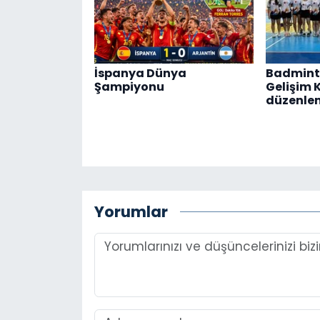
İspanya Dünya
Badmint
Şampiyonu
Gelişim 
düzenle
Yorumlar