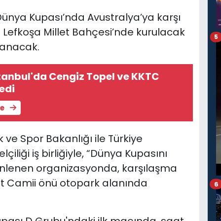
n Dünya Kupası’nda Avustralya’ya karşı
Lefkoşa Millet Bahçesi’nde kurulacak
5
lanacak.
tanbul'da Cengiz Topel ve KKTC
ledi
le
 ve Spor Bakanlığı ile Türkiye
iliği iş birliğiyle, “Dünya Kupasını
üzenlenen organizasyonda, karşılaşma
et Camii önü otopark alanında
6