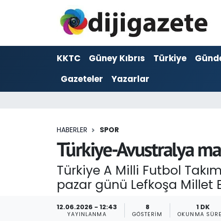
ADVERTORIAL
Hava Durumu
KKTC
Güney Kıbrıs
Türkiye
Günd
Dijigazete
Trafik Durumu
Gazeteler
Yazarlar
Dünya
Süper Lig Puan Durumu ve Fikstür
Eğitim
Tüm Manşetler
HABERLER
SPOR
Ekonomi
Son Dakika Haberleri
Türkiye-Avustralya maç
Foto Galeri
Haber Arşivi
Türkiye A Milli Futbol Tak
pazar günü Lefkoşa Millet 
GEZİ
12.06.2026 - 12:43
8
1 DK
Güncel
YAYINLANMA
GÖSTERIM
OKUNMA SÜRE