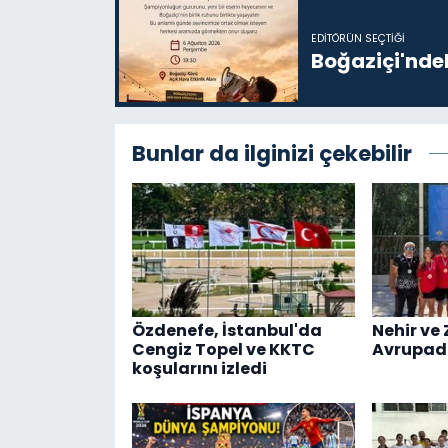
EDITÖRÜN SEÇTIĞI
Boğaziçi'ndek
Bunlar da ilginizi çekebilir
Özdenefe, İstanbul'da
Nehir ve 
Cengiz Topel ve KKTC
Avrupad
koşularını izledi