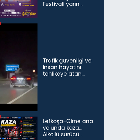
Festivali yarın
başlıyor
Trafik güvenliği ve
insan hayatını
tehlikeye atan
sürücü ve yolcuya
ceza...
Lefkoşa-Girne ana
yolunda kaza…
Alkollü sürücü