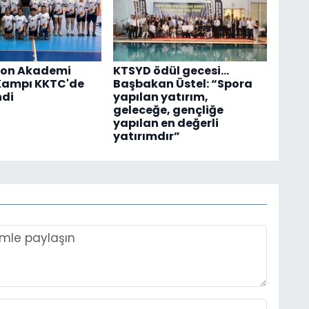
on Akademi
KTSYD ödül gecesi...
Kampı KKTC'de
Başbakan Üstel: “Spora
ndi
yapılan yatırım,
geleceğe, gençliğe
yapılan en değerli
yatırımdır”