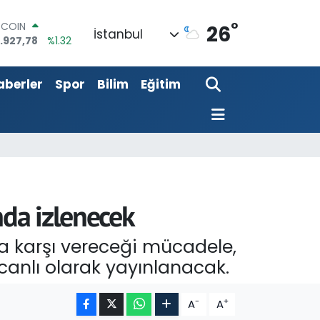
TCOIN
°
26
İstanbul
.927,78
%1.32
OLAR
,5894
%0.08
URO
aberler
Spor
Bilim
Eğitim
,0398
%-0.02
ERLİN
,1581
%0.16
AM ALTIN
08.83
%4.44
ST100
.703
%11
nda izlenecek
ya karşı vereceği mücadele,
canlı olarak yayınlanacak.
-
+
A
A