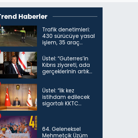
Trend Haberler
Trafik denetimleri:
430 sürücüye yasal
işlem, 35 araç
trafikten men
Üstel: “Guterres’in
Kıbrıs ziyareti, ada
gerçeklerinin artık
göz ardı
edilemeyeceğini
Üstel: “İlk kez
göstermiştir”
istihdam edilecek
sigortalı KKTC
vatandaşları için
maaş desteğini 35
bin TL'ye çıkardık”
64. Geleneksel
Mehmetçik Üzüm