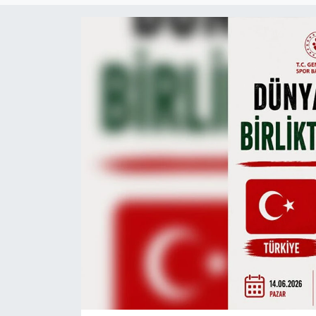
Gündem
KKTC
KKTC YEREL SEÇİM 2018
Kültür Sanat
Magazin
Moda
Nöbetçi Eczaneler
Otomobil Dünyası
Politika