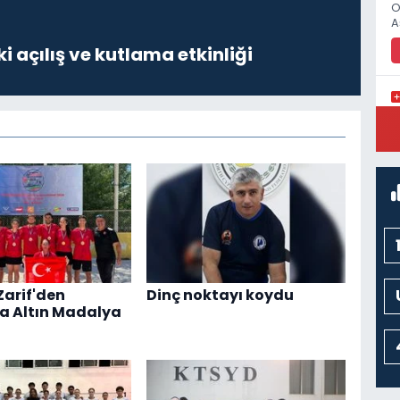
O
A
i açılış ve kutlama etkinliği
K
M
K
Zarif'den
Dinç noktayı koydu
a Altın Madalya