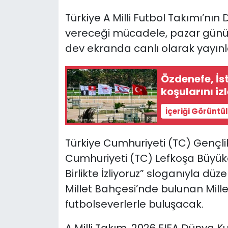
Türkiye A Milli Futbol Takımı’nı
SAĞLIK
vereceği mücadele, pazar günü 
dev ekranda canlı olarak yayın
Spor
Teknoloji
Özdenefe, İs
koşularını iz
TÜRKiYE
İçeriği Görüntü
Video Galeri
Türkiye Cumhuriyeti (TC) Gençlik
YAŞAM
Cumhuriyeti (TC) Lefkoşa Büyükelç
Birlikte İzliyoruz” sloganıyla d
Yazarlar
Millet Bahçesi’nde bulunan Mill
futbolseverlerle buluşacak.