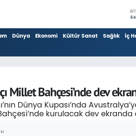
BI
64
D
47
E
em
Dünya
Ekonomi
Kültür Sanat
Sağlık
İç H
55
ST
64
GR
65
Bİ
13
ı Millet Bahçesi’nde dev ekra
ımı’nın Dünya Kupası’nda Avustralya’
Bahçesi’nde kurulacak dev ekranda 
SI