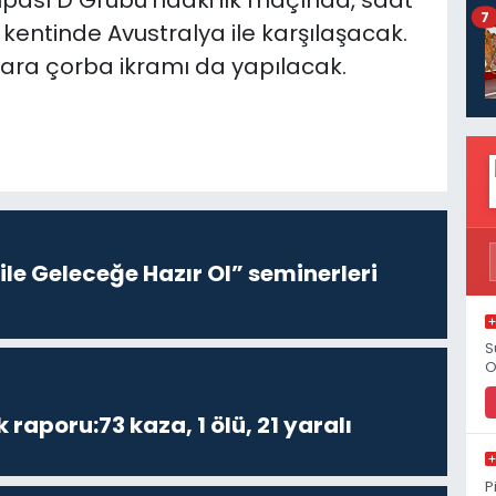
Kupası D Grubu'ndaki ilk maçında, saat
7
entinde Avustralya ile karşılaşacak.
lara çorba ikramı da yapılacak.
le Geleceğe Hazır Ol” seminerleri
S
O
k raporu:73 kaza, 1 ölü, 21 yaralı
P