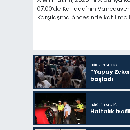
A Milli Takım, 2026 FIFA Dünya 
07.00’de Kanada'nın Vancouver k
Karşılaşma öncesinde katılımcı
EDITÖRÜN SEÇTIĞI
“Yapay Zeka i
başladı
EDITÖRÜN SEÇTIĞI
Haftalık trafi