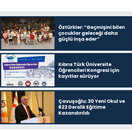
Öztürkler: “Geçmişini bilen
çocuklar geleceği daha
güçlü inşa eder”
Kıbrıs Türk Üniversite
Öğrencileri Kongresi için
kayıtlar sürüyor
Çavuşoğlu: 30 Yeni Okul ve
622 Derslik Eğitime
Kazandırıldı