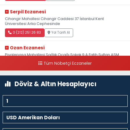
Serpil Eczanesi
Cihangir Mahallesi Cihangir Caddesi 37 İstanbul Kent
Üniversitesi Arka Cephesinde
0 (212) 251 26 83
Yol Tarifi Al
Ozan Eczanesi
Piyalepaşa Mahallesi Sağlık Ocağı Sokak 9 A Fatih Sultan ASM
Yanı
Tüm Nöbetçi Eczaneler
0 (212) 297 30 13
Yol Tarifi Al
Döviz & Altın Hesaplayıcı