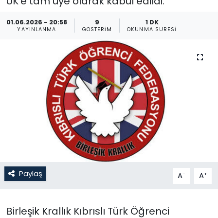
UK’e tam üye olarak kabul edildi.
Gündem
01.06.2026 - 20:58
9
1 DK
YAYINLANMA
GÖSTERIM
OKUNMA SÜRESI
KKTC
KKTC YEREL SEÇİM 2018
Kültür Sanat
Magazin
Moda
Nöbetçi Eczaneler
Paylaş
-
+
A
A
Otomobil Dünyası
Birleşik Krallık Kıbrıslı Türk Öğrenci
Politika