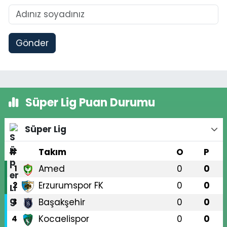
Gönder
Süper Lig Puan Durumu
Süper Lig
#
Takım
O
P
Amed
0
0
1
Erzurumspor FK
0
0
2
Başakşehir
0
0
3
Kocaelispor
0
0
4