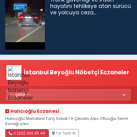
hayatını tehlikeye atan sürücü
ve yolcuya ceza...
İstanbul Beyoğlu Nöbetçi Eczaneler
Halıcıoğlu Eczanesi
Halıcıoğlu Mahallesi Tunç Sokak 1 A Çıksalın,Alev Ofluoğlu Semt
Konağı yanı
0 (212) 369 45 49
Yol Tarifi Al