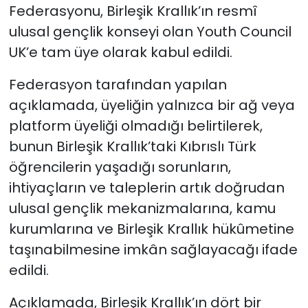
Federasyonu, Birleşik Krallık’ın resmî
ulusal gençlik konseyi olan Youth Council
SAĞLIK
UK’e tam üye olarak kabul edildi.
Spor
Federasyon tarafından yapılan
Teknoloji
açıklamada,
üyeliğin yalnızca bir ağ veya
platform üyeliği olmadığı belirtilerek,
TÜRKiYE
bunun Birleşik Krallık’taki Kıbrıslı Türk
öğrencilerin yaşadığı sorunların,
Video Galeri
ihtiyaçların ve taleplerin artık doğrudan
ulusal gençlik mekanizmalarına, kamu
YAŞAM
kurumlarına ve Birleşik Krallık hükûmetine
Yazarlar
taşınabilmesine imkân sağlayacağı ifade
edildi.
Açıklamada, Birleşik Krallık’ın dört bir