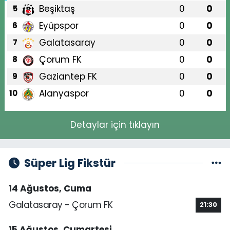
Beşiktaş
0
0
5
Eyüpspor
0
0
6
Galatasaray
0
0
7
Çorum FK
0
0
8
Gaziantep FK
0
0
9
Alanyaspor
0
0
10
Detaylar için tıklayın
Süper Lig Fikstür
14 Ağustos, Cuma
Galatasaray - Çorum FK
21:30
15 Ağustos, Cumartesi