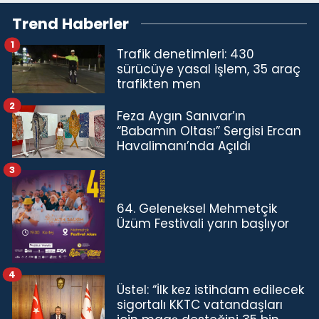
Trend Haberler
1
Trafik denetimleri: 430
sürücüye yasal işlem, 35 araç
trafikten men
2
Feza Aygın Sanıvar’ın
“Babamın Oltası” Sergisi Ercan
Havalimanı’nda Açıldı
3
64. Geleneksel Mehmetçik
Üzüm Festivali yarın başlıyor
4
Üstel: “İlk kez istihdam edilecek
sigortalı KKTC vatandaşları