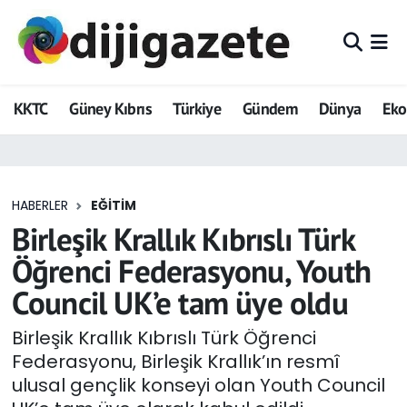
ADVERTORIAL
Hava Durumu
KKTC
Güney Kıbrıs
Türkiye
Gündem
Dünya
Ek
Dijigazete
Trafik Durumu
Dünya
Süper Lig Puan Durumu ve Fikstür
HABERLER
EĞITIM
Eğitim
Tüm Manşetler
Birleşik Krallık Kıbrıslı Türk
Ekonomi
Son Dakika Haberleri
Öğrenci Federasyonu, Youth
Council UK’e tam üye oldu
Foto Galeri
Haber Arşivi
Birleşik Krallık Kıbrıslı Türk Öğrenci
GEZİ
Federasyonu, Birleşik Krallık’ın resmî
ulusal gençlik konseyi olan Youth Council
Güncel