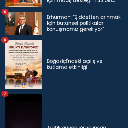
için maaş desteğini 35 bin
TL'ye çıkardık”
5
Erhürman: “Şiddetten arınmak
için bütünsel politikaları
konuşmamız gerekiyor”
6
Boğaziçi'ndeki açılış ve
kutlama etkinliği
7
Trafik güvenliği ve insan