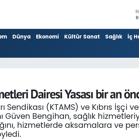
6
D
4
E
5
em
Dünya
Ekonomi
Kültür Sanat
Sağlık
İç H
S
6
G
6
B
1
etleri Dairesi Yasası bir an ön
 Sendikası (KTAMS) ve Kıbrıs İşçi v
 Güven Bengihan, sağlık hizmetleriyl
ını, hizmetlerde aksamalara ve pers
yledi.