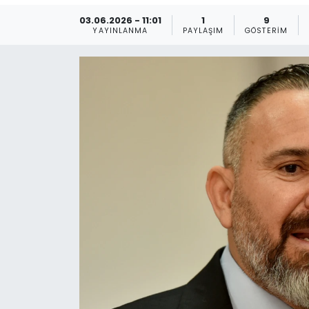
03.06.2026 - 11:01
1
9
Gündem
YAYINLANMA
PAYLAŞIM
GÖSTERIM
KKTC
KKTC YEREL SEÇİM 2018
Kültür Sanat
Magazin
Moda
Nöbetçi Eczaneler
Otomobil Dünyası
Politika