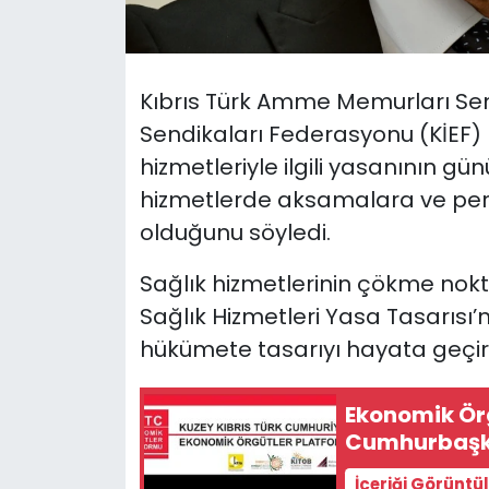
SAĞLIK
Kıbrıs Türk Amme Memurları Send
Spor
Sendikaları Federasyonu (KİEF)
Teknoloji
hizmetleriyle ilgili yasanının g
hizmetlerde aksamalara ve per
TÜRKiYE
olduğunu söyledi.
Video Galeri
Sağlık hizmetlerinin çökme nok
Sağlık Hizmetleri Yasa Tasarısı
YAŞAM
hükümete tasarıyı hayata geçi
Yazarlar
Ekonomik Ör
Cumhurbaşka
İçeriği Görüntü