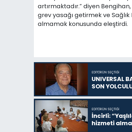
artırmaktadır.” diyen Bengihan, 
grev yasağı getirmek ve Sağlık
almamak konusunda eleştirdi.
EDITÖRÜN SEÇTIĞI
UNIVERSAL B
SON YOLCUL
EDITÖRÜN SEÇTIĞI
İncirli: “Yaşlı
hizmeti alma