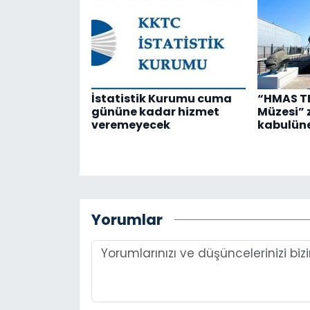
İstatistik Kurumu cuma
“HMAS TE
gününe kadar hizmet
Müzesi” 
veremeyecek
kabulüne
Yorumlar