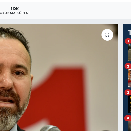
1 DK
OKUNMA SÜRESI
1
2
3
4