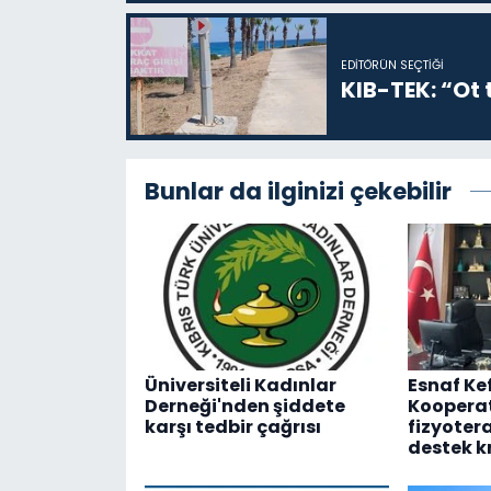
EDITÖRÜN SEÇTIĞI
KIB-TEK: “Ot t
Bunlar da ilginizi çekebilir
Üniversiteli Kadınlar
Esnaf Ke
Derneği'nden şiddete
Kooperat
karşı tedbir çağrısı
fizyotera
destek k