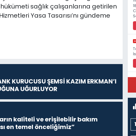
Y
hükümeti sağlık çalışanlarına getirilen
1
C
 Hizmetleri Yasa Tasarısı’nı gündeme
S
T
İ
ANK KURUCUSU ŞEMSİ KAZIM ERKMAN’I
P
UĞUNA UĞURLUYOR
M
ların kaliteli ve erişilebilir bakım
sı en temel önceliğimiz”