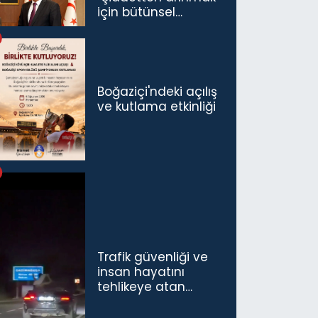
için bütünsel
politikaları
konuşmamız
gerekiyor”
Boğaziçi'ndeki açılış
ve kutlama etkinliği
Trafik güvenliği ve
insan hayatını
tehlikeye atan
sürücü ve yolcuya
ceza...