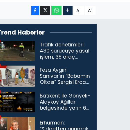
-
+
A
A
Trend Haberler
Trafik denetimleri:
430 sürücüye yasal
işlem, 35 araç
trafikten men
Feza Aygın
Sanıvar’ın “Babamın
Oltası” Sergisi Ercan
Havalimanı’nda
Açıldı
Batıkent ile Gönyeli-
Alayköy Ağıllar
bölgesinde yarın 6
saatlik elektrik
kesintisi…
Erhürman:
“Şiddetten arınmak