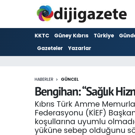
ADVERTORIAL
Hava Durumu
KKTC
Güney Kıbrıs
Türkiye
Günd
Dijigazete
Trafik Durumu
Gazeteler
Yazarlar
Dünya
Süper Lig Puan Durumu ve Fikstür
Eğitim
Tüm Manşetler
HABERLER
GÜNCEL
Ekonomi
Son Dakika Haberleri
Bengihan: “Sağlık Hizm
Foto Galeri
Haber Arşivi
Kıbrıs Türk Amme Memurları
Federasyonu (KİEF) Başkanı
GEZİ
koşullarına uyumlu olmadığ
yüküne sebep olduğunu sö
Güncel