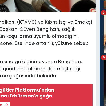
5
ikası (KTAMS) ve Kıbrıs İşçi ve Emekçi
 Başkanı Güven Bengihan, sağlık
ünün koşullarına uyumlu olmadığını,
sonel üzerinde artan iş yüküne sebep
6
tasına geldiğini savunan Bengihan,
’nı gündeme almamakla eleştirdiği
rme çağrısında bulundu.
gütler Platformu’ndan
nı Erhürman’a çağrı
le