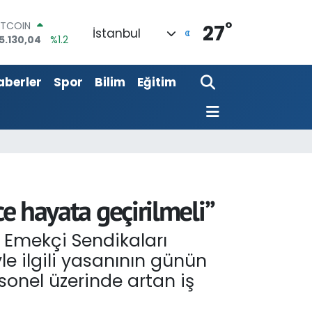
5.130,04
%1.2
°
27
OLAR
İstanbul
7,7106
%0.17
URO
5,1652
%0.27
aberler
Spor
Bilim
Eğitim
TERLİN
4,4046
%0.35
RAM ALTIN
648.99
%2.59
İST100
3.773
%-19
ce hayata geçirilmeli”
e Emekçi Sendikaları
e ilgili yasanının günün
onel üzerinde artan iş