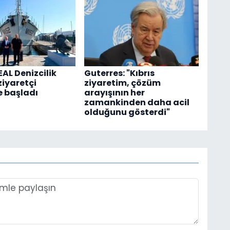
AL Denizcilik
Guterres: "Kıbrıs
ziyaretçi
ziyaretim, çözüm
 başladı
arayışının her
zamankinden daha acil
olduğunu gösterdi"