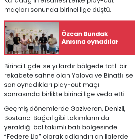
Karadağ’ın efsanesi Lefke play-out
maçları sonunda birinci lige düştü.
SAĞLIK
Spor
Özcan Bundak
Anısına oynadılar
Teknoloji
TÜRKiYE
Birinci Ligdei se yıllardır bölgede tatlı bir
rekabete sahne olan Yalova ve Binatlı ise
Video Galeri
son oynadıkları play-out maçı
sonrasında birlikte birinci lige veda etti.
YAŞAM
Geçmiş dönemlerde Gaziveren, Denizli,
Yazarlar
Bostancı Bağcıl gibi takımların da
yeraldığı bol takımlı batı bölgesinde
“Federe Lig” olarak adlandırılan liglerde