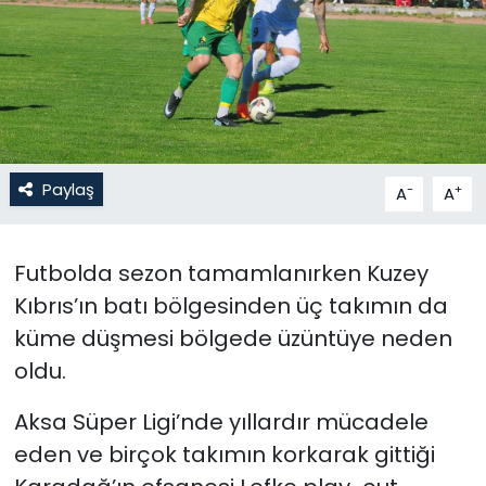
Gündem
KKTC
KKTC YEREL SEÇİM 2018
Paylaş
-
+
A
A
Kültür Sanat
Magazin
Futbolda sezon tamamlanırken Kuzey
Kıbrıs’ın batı bölgesinden üç takımın da
Moda
küme düşmesi bölgede üzüntüye neden
oldu.
Nöbetçi Eczaneler
Aksa Süper Ligi’nde yıllardır mücadele
Otomobil Dünyası
eden ve birçok takımın korkarak gittiği
Politika