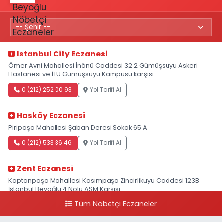
Istanbul City Eczanesi
Ömer Avni Mahallesi İnönü Caddesi 32 2 Gümüşsuyu Askeri
Hastanesi ve İTÜ Gümüşsuyu Kampüsü karşısı
0 (212) 252 00 93
Yol Tarifi Al
Hasköy Eczanesi
Piripaşa Mahallesi Şaban Deresi Sokak 65 A
0 (212) 533 36 46
Yol Tarifi Al
Zent Eczanesi
Kaptanpaşa Mahallesi Kasımpaşa Zincirlikuyu Caddesi 123B
İstanbul Beyoğlu 4 Nolu ASM Karşısı
Tüm Nöbetçi Eczaneler
0 (212) 297 96 92
Yol Tarifi Al