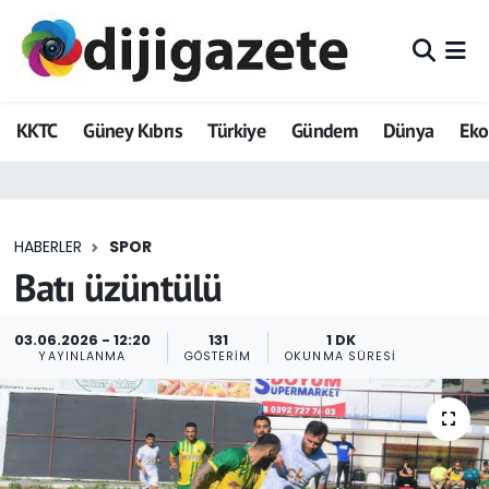
ADVERTORIAL
Hava Durumu
KKTC
Güney Kıbrıs
Türkiye
Gündem
Dünya
Ek
Dijigazete
Trafik Durumu
Dünya
Süper Lig Puan Durumu ve Fikstür
HABERLER
SPOR
Eğitim
Tüm Manşetler
Batı üzüntülü
Ekonomi
Son Dakika Haberleri
03.06.2026 - 12:20
131
1 DK
YAYINLANMA
GÖSTERIM
OKUNMA SÜRESI
Foto Galeri
Haber Arşivi
GEZİ
Güncel