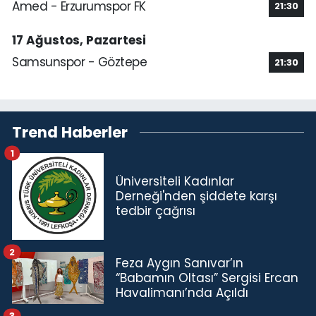
Amed - Erzurumspor FK
21:30
17 Ağustos, Pazartesi
Samsunspor - Göztepe
21:30
Trend Haberler
1
Üniversiteli Kadınlar
Derneği'nden şiddete karşı
tedbir çağrısı
2
Feza Aygın Sanıvar’ın
“Babamın Oltası” Sergisi Ercan
Havalimanı’nda Açıldı
3