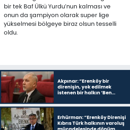
bir tek Baf Ülkü Yurdu’nun kalması ve
onun da şampiyon olarak super lige
yükselmesi bölgeye biraz olsun tesselli
oldu.
Akpınar: “Erenköy bir
direnişin, yok edilmek
istenen bir halkın ‘Ben
buradayım ve var olmaya
devam edeceğim’ dediği
yer
Erhürman: “Erenköy Direnişi
Kıbrıs Türk halkının varoluş
mücadelesinde dönüm