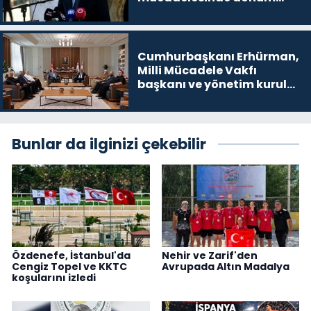
noktalarından biri”
Cumhurbaşkanı Erhürman,
Milli Mücadele Vakfı
başkanı ve yönetim kurulu
üyelerini kabul etti
Bunlar da ilginizi çekebilir
Özdenefe, İstanbul'da
Nehir ve Zarif'den
Cengiz Topel ve KKTC
Avrupada Altın Madalya
koşularını izledi