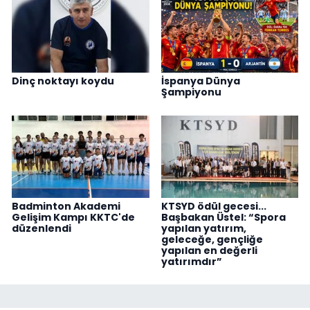
Dinç noktayı koydu
İspanya Dünya
Şampiyonu
Badminton Akademi
KTSYD ödül gecesi...
Gelişim Kampı KKTC'de
Başbakan Üstel: “Spora
düzenlendi
yapılan yatırım,
geleceğe, gençliğe
yapılan en değerli
yatırımdır”