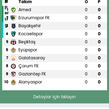
#
Takım
O
P
Amed
0
0
1
Erzurumspor FK
0
0
2
Başakşehir
0
0
3
Kocaelispor
0
0
4
Beşiktaş
0
0
5
Eyüpspor
0
0
6
Galatasaray
0
0
7
Çorum FK
0
0
8
Gaziantep FK
0
0
9
Alanyaspor
0
0
10
Detaylar için tıklayın