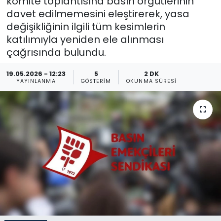
komite toplantısına basın örgütlerinin
davet edilmemesini eleştirerek, yasa
Gündem
değişikliğinin ilgili tüm kesimlerin
katılımıyla yeniden ele alınması
KKTC
çağrısında bulundu.
KKTC YEREL SEÇİM 2018
19.05.2026 - 12:23
5
2 DK
YAYINLANMA
GÖSTERIM
OKUNMA SÜRESI
Kültür Sanat
Magazin
Moda
Nöbetçi Eczaneler
Otomobil Dünyası
Politika