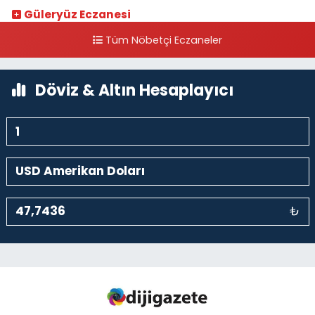
Güleryüz Eczanesi
Piripaşa Mahallesi Şaban Deresi Sokak 7 D Koç Müzesi Arkası-
Tüm Nöbetçi Eczaneler
kalaycıbahçe Meydana Doğru
0 (212) 369 95 85
Yol Tarifi Al
Döviz & Altın Hesaplayıcı
₺