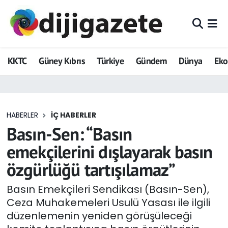
ADVERTORIAL
Hava Durumu
KKTC
Güney Kıbrıs
Türkiye
Gündem
Dünya
Ek
Dijigazete
Trafik Durumu
Dünya
Süper Lig Puan Durumu ve Fikstür
HABERLER
İÇ HABERLER
Eğitim
Tüm Manşetler
Basın-Sen: “Basın
Ekonomi
Son Dakika Haberleri
emekçilerini dışlayarak basın
özgürlüğü tartışılamaz”
Foto Galeri
Haber Arşivi
Basın Emekçileri Sendikası (Basın-Sen),
GEZİ
Ceza Muhakemeleri Usulü Yasası ile ilgili
düzenlemenin yeniden görüşüleceği
Güncel