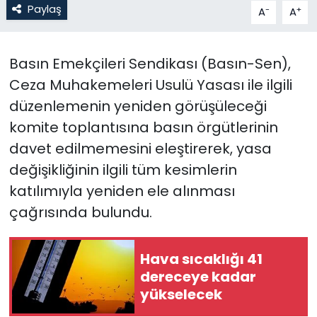
Paylaş
-
+
A
A
SAĞLIK
Basın Emekçileri Sendikası (Basın-Sen),
Spor
Ceza Muhakemeleri Usulü Yasası ile ilgili
düzenlemenin yeniden görüşüleceği
Teknoloji
komite toplantısına basın örgütlerinin
TÜRKiYE
davet edilmemesini eleştirerek, yasa
değişikliğinin ilgili tüm kesimlerin
Video Galeri
katılımıyla yeniden ele alınması
çağrısında bulundu.
YAŞAM
Yazarlar
Hava sıcaklığı 41
dereceye kadar
yükselecek