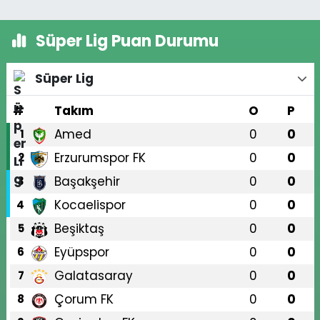
Süper Lig Puan Durumu
Süper Lig
#
Takım
O
P
Amed
0
0
1
Erzurumspor FK
0
0
2
Başakşehir
0
0
3
Kocaelispor
0
0
4
Beşiktaş
0
0
5
Eyüpspor
0
0
6
Galatasaray
0
0
7
Çorum FK
0
0
8