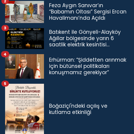
2
Feza Aygın Sanıvar’ın
“Babamın Oltası” Sergisi Ercan
Havalimanı’nda Açıldı
3
Batıkent ile Gönyeli-Alayköy
Ağıllar bölgesinde yarın 6
saatlik elektrik kesintisi…
4
Erhürman: “Şiddetten arınmak
için bütünsel politikaları
konuşmamız gerekiyor”
5
Boğaziçi'ndeki açılış ve
kutlama etkinliği