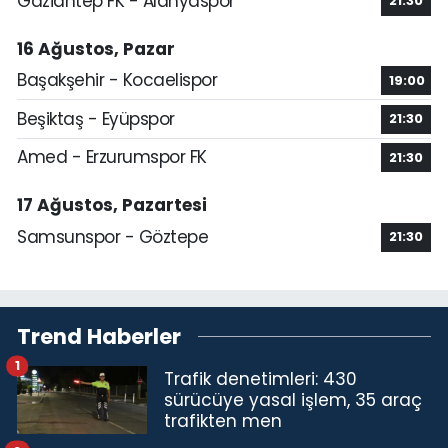
Gaziantep FK - Alanyaspor
21:30
16 Ağustos, Pazar
Başakşehir - Kocaelispor
19:00
Beşiktaş - Eyüpspor
21:30
Amed - Erzurumspor FK
21:30
17 Ağustos, Pazartesi
Samsunspor - Göztepe
21:30
Trend Haberler
1
Trafik denetimleri: 430
sürücüye yasal işlem, 35 araç
trafikten men