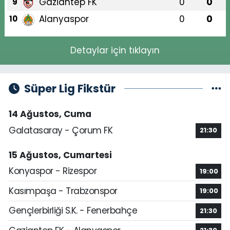
Gaziantep FK
0
0
9
Alanyaspor
0
0
10
Detaylar için tıklayın
Süper Lig Fikstür
14 Ağustos, Cuma
Galatasaray - Çorum FK
21:30
15 Ağustos, Cumartesi
Konyaspor - Rizespor
19:00
Kasımpaşa - Trabzonspor
19:00
Gençlerbirliği S.K. - Fenerbahçe
21:30