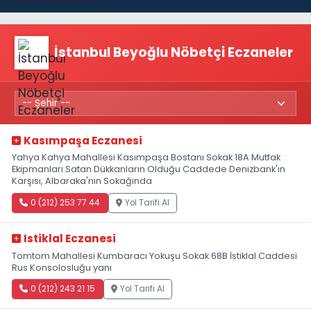
İstanbul Beyoğlu Nöbetçi Eczaneler
Kasımpaşa Eczanesi
Yahya Kahya Mahallesi Kasımpaşa Bostanı Sokak 18A Mutfak
Ekipmanları Satan Dükkanların Olduğu Caddede Denizbank'ın
Karşısı, Albaraka'nın Sokağında
0 (212) 253 77 44
Yol Tarifi Al
Istiklal Eczanesi
Tomtom Mahallesi Kumbaracı Yokuşu Sokak 68B İstiklal Caddesi
Rus Konsolosluğu yanı
0 (212) 243 21 15
Yol Tarifi Al