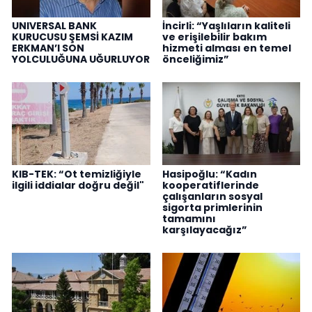
UNIVERSAL BANK
İncirli: “Yaşlıların kaliteli
KURUCUSU ŞEMSİ KAZIM
ve erişilebilir bakım
ERKMAN’I SON
hizmeti alması en temel
YOLCULUĞUNA UĞURLUYOR
önceliğimiz”
KIB-TEK: “Ot temizliğiyle
Hasipoğlu: “Kadın
ilgili iddialar doğru değil"
kooperatiflerinde
çalışanların sosyal
sigorta primlerinin
tamamını
karşılayacağız”