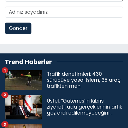
Gönder
Trend Haberler
1
Trafik denetimleri: 430
sürücüye yasal işlem, 35 araç
trafikten men
2
Üstel: “Guterres’in Kıbrıs
ziyareti, ada gerçeklerinin artık
göz ardı edilemeyeceğini
göstermiştir”
3