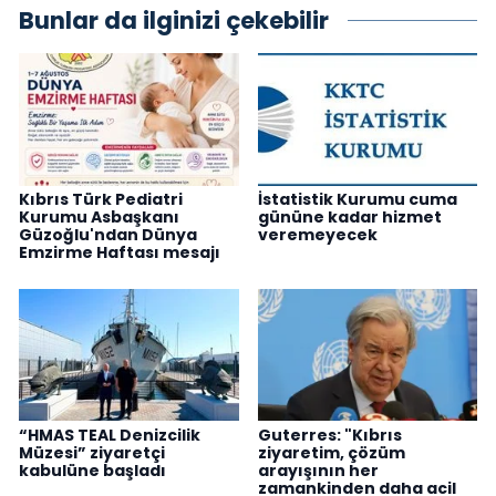
Bunlar da ilginizi çekebilir
Kıbrıs Türk Pediatri
İstatistik Kurumu cuma
Kurumu Asbaşkanı
gününe kadar hizmet
Güzoğlu'ndan Dünya
veremeyecek
Emzirme Haftası mesajı
“HMAS TEAL Denizcilik
Guterres: "Kıbrıs
Müzesi” ziyaretçi
ziyaretim, çözüm
kabulüne başladı
arayışının her
zamankinden daha acil