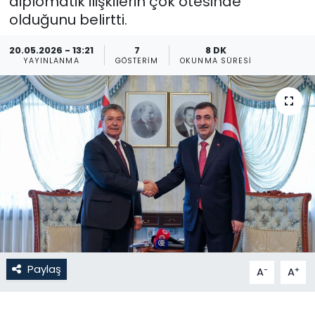
diplomatik ilişkilerin çok ötesinde”
olduğunu belirtti.
Gündem
20.05.2026 - 13:21
7
8 DK
KKTC
YAYINLANMA
GÖSTERIM
OKUNMA SÜRESI
KKTC YEREL SEÇİM 2018
Kültür Sanat
Magazin
Moda
Nöbetçi Eczaneler
Paylaş
-
+
A
A
Otomobil Dünyası
Politika