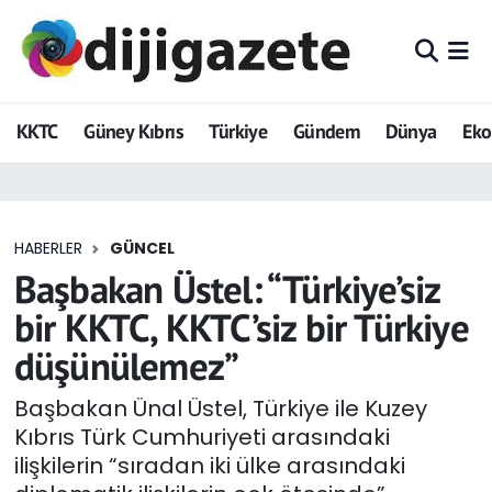
ADVERTORIAL
Hava Durumu
KKTC
Güney Kıbrıs
Türkiye
Gündem
Dünya
Ek
Dijigazete
Trafik Durumu
Dünya
Süper Lig Puan Durumu ve Fikstür
HABERLER
GÜNCEL
Eğitim
Tüm Manşetler
Başbakan Üstel: “Türkiye’siz
Ekonomi
Son Dakika Haberleri
bir KKTC, KKTC’siz bir Türkiye
düşünülemez”
Foto Galeri
Haber Arşivi
Başbakan Ünal Üstel, Türkiye ile Kuzey
GEZİ
Kıbrıs Türk Cumhuriyeti arasındaki
ilişkilerin “sıradan iki ülke arasındaki
Güncel