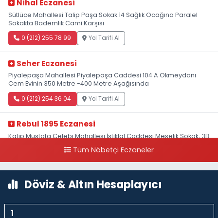
Nihal Eczanesi
Sütlüce Mahallesi Talip Paşa Sokak 14 Sağlık Ocağına Paralel
Sokakta Bademlik Cami Karşısı
0 (212) 255 78 99
Yol Tarifi Al
Seher Eczanesi
Piyalepaşa Mahallesi Piyalepaşa Caddesi 104 A Okmeydanı
Cem Evinin 350 Metre -400 Metre Aşağısında
0 (212) 254 36 04
Yol Tarifi Al
Rebul 1895 Eczanesi
Katip Mustafa Çelebi Mahallesi İstiklal Caddesi Meşelik Sokak, 3B
Akbank Sanat karşısı, Fransız Konsolosluğu Çaprazı
Tüm Nöbetçi Eczaneler
0 (212) 243 69 36
Yol Tarifi Al
Döviz & Altın Hesaplayıcı