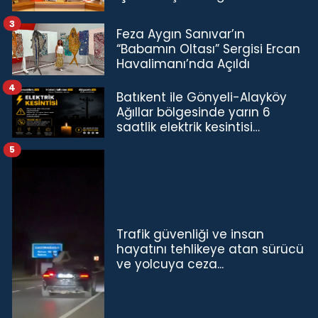
TL'ye çıkardık”
3
Feza Aygın Sanıvar’ın
“Babamın Oltası” Sergisi Ercan
Havalimanı’nda Açıldı
4
Batıkent ile Gönyeli-Alayköy
Ağıllar bölgesinde yarın 6
saatlik elektrik kesintisi…
5
Trafik güvenliği ve insan
hayatını tehlikeye atan sürücü
ve yolcuya ceza...