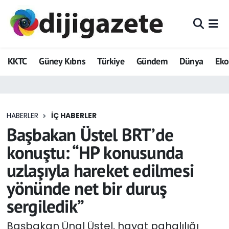
ADVERTORIAL
Hava Durumu
KKTC
Güney Kıbrıs
Türkiye
Gündem
Dünya
Ek
Dijigazete
Trafik Durumu
Dünya
Süper Lig Puan Durumu ve Fikstür
HABERLER
İÇ HABERLER
Eğitim
Tüm Manşetler
Başbakan Üstel BRT’de
Ekonomi
Son Dakika Haberleri
konuştu: “HP konusunda
uzlaşıyla hareket edilmesi
Foto Galeri
Haber Arşivi
yönünde net bir duruş
GEZİ
sergiledik”
Güncel
Başbakan Ünal Üstel, hayat pahalılığı