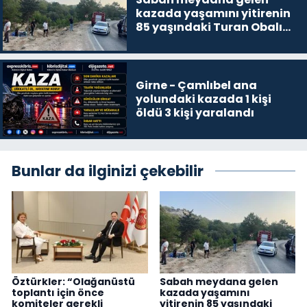
kazada yaşamını yitirenin
85 yaşındaki Turan Obalı
olduğu açıklandı
Girne - Çamlıbel ana
yolundaki kazada 1 kişi
öldü 3 kişi yaralandı
Bunlar da ilginizi çekebilir
Öztürkler: “Olağanüstü
Sabah meydana gelen
toplantı için önce
kazada yaşamını
komiteler gerekli
yitirenin 85 yaşındaki