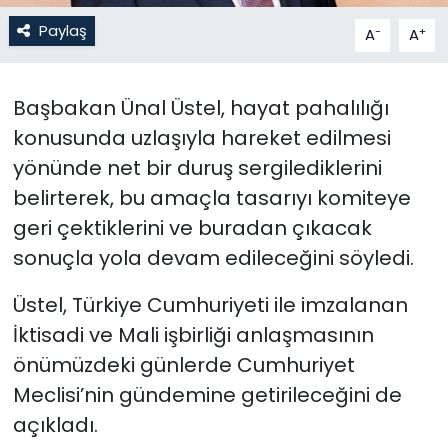
Paylaş
-
+
A
A
SAĞLIK
Spor
Başbakan Ünal Üstel, hayat pahalılığı
konusunda uzlaşıyla hareket edilmesi
Teknoloji
yönünde net bir duruş sergilediklerini
belirterek, bu amaçla tasarıyı komiteye
TÜRKiYE
geri çektiklerini ve buradan çıkacak
Video Galeri
sonuçla yola devam edileceğini söyledi.
YAŞAM
Üstel,
Türkiye Cumhuriyeti ile imzalanan
İktisadi ve Mali işbirliği anlaşmasının
Yazarlar
önümüzdeki günlerde Cumhuriyet
Meclisi’nin gündemine getirileceğini de
açıkladı.