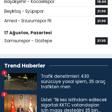
Başakşehir - Kocaelispor
19:00
Beşiktaş - Eyüpspor
21:30
Amed - Erzurumspor FK
21:30
17 Ağustos, Pazartesi
Samsunspor - Göztepe
21:30
Trend Haberler
1
Trafik denetimleri: 430
sürücüye yasal işlem, 35 araç
trafikten men
2
Üstel: “İlk kez istihdam edilecek
sigortalı KKTC vatandaşları
için maaş desteğini 35 bin