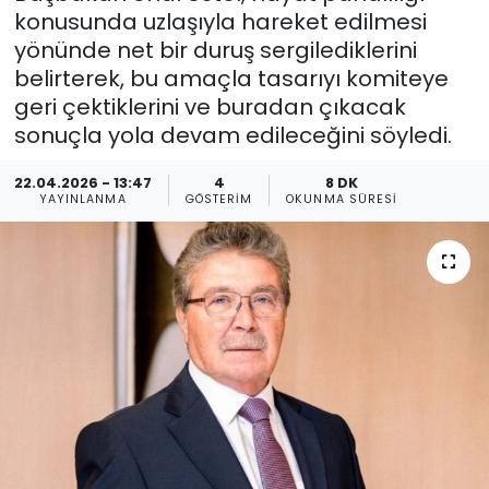
konusunda uzlaşıyla hareket edilmesi
Gündem
yönünde net bir duruş sergilediklerini
belirterek, bu amaçla tasarıyı komiteye
KKTC
geri çektiklerini ve buradan çıkacak
sonuçla yola devam edileceğini söyledi.
KKTC YEREL SEÇİM 2018
22.04.2026 - 13:47
4
8 DK
YAYINLANMA
GÖSTERIM
OKUNMA SÜRESI
Kültür Sanat
Magazin
Moda
Nöbetçi Eczaneler
Otomobil Dünyası
Politika