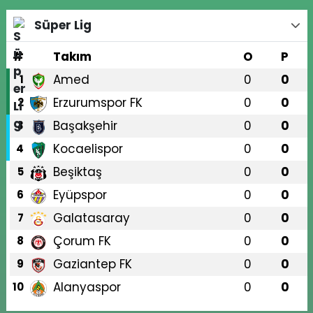
Süper Lig
#
Takım
O
P
Amed
0
0
1
Erzurumspor FK
0
0
2
Başakşehir
0
0
3
Kocaelispor
0
0
4
Beşiktaş
0
0
5
Eyüpspor
0
0
6
Galatasaray
0
0
7
Çorum FK
0
0
8
Gaziantep FK
0
0
9
Alanyaspor
0
0
10