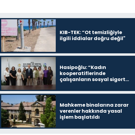
KIB-TEK: “Ot temizliğiyle
ilgili iddialar doğru değil"
Hasipoğlu: “Kadın
kooperatiflerinde
çalışanların sosyal sigorta
primlerinin tamamını
karşılayacağız”
Mahkeme binalarına zarar
verenler hakkında yasal
işlem başlatıldı