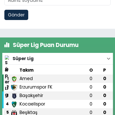
Gönder
Süper Lig Puan Durumu
Süper Lig
#
Takım
O
P
Amed
0
0
1
Erzurumspor FK
0
0
2
Başakşehir
0
0
3
Kocaelispor
0
0
4
Beşiktaş
0
0
5