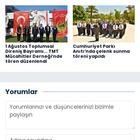
1 Ağustos Toplumsal
Cumhuriyet Parkı
Direniş Bayramı... TMT
Anıtı’nda çelenk sunma
Mücahitler Derneği’nde
töreni yapıldı
tören düzenlendi
Yorumlar