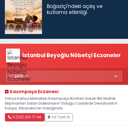
Boğaziçi'ndeki açılış ve
kutlama etkinliği
İstanbul Beyoğlu Nöbetçi Eczaneler
Kasımpaşa Eczanesi
Yahya Kahya Mahallesi Kasımpaşa Bostanı Sokak 18A Mutfak
Ekipmanları Satan Dükkanların Olduğu Caddede Denizbank'ın
Karşısı, Albaraka'nın Sokağında
0 (212) 253 77 44
Yol Tarifi Al