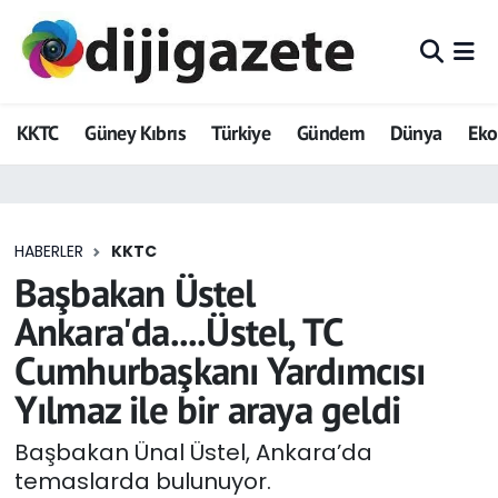
ADVERTORIAL
Hava Durumu
KKTC
Güney Kıbrıs
Türkiye
Gündem
Dünya
Ek
Dijigazete
Trafik Durumu
Dünya
Süper Lig Puan Durumu ve Fikstür
HABERLER
KKTC
Eğitim
Tüm Manşetler
Başbakan Üstel
Ekonomi
Son Dakika Haberleri
Ankara'da....Üstel, TC
Cumhurbaşkanı Yardımcısı
Foto Galeri
Haber Arşivi
Yılmaz ile bir araya geldi
GEZİ
Başbakan Ünal Üstel, Ankara’da
temaslarda bulunuyor.
Güncel