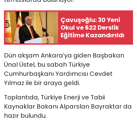
SAĞLIK
Çavuşoğlu: 30 Yeni
Okul ve 622 Derslik
Spor
Eğitime Kazandırıldı
Teknoloji
Dün akşam Ankara’ya
giden Başbakan
TÜRKiYE
Ünal Üstel, bu sabah Türkiye
Cumhurbaşkanı Yardımcısı Cevdet
Video Galeri
Yılmaz ile bir araya geldi.
YAŞAM
Toplantıda, Türkiye Enerji ve Tabii
Kaynaklar Bakanı Alparslan Bayraktar da
Yazarlar
hazır bulundu.