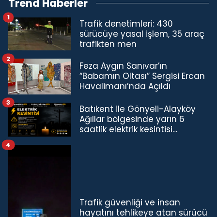
Trend Haberler
1
Trafik denetimleri: 430
sürücüye yasal işlem, 35 araç
trafikten men
2
Feza Aygın Sanıvar’ın
“Babamın Oltası” Sergisi Ercan
Havalimanı’nda Açıldı
3
Batıkent ile Gönyeli-Alayköy
Ağıllar bölgesinde yarın 6
saatlik elektrik kesintisi…
4
Trafik güvenliği ve insan
hayatını tehlikeye atan sürücü