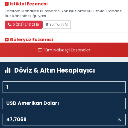
Istiklal Eczanesi
Tomtom Mahallesi Kumbaracı Yokuşu Sokak 68B İstiklal Caddesi
Rus Konsolosluğu yanı
0 (212) 243 21 15
Yol Tarifi Al
Güleryüz Eczanesi
Piripaşa Mahallesi Şaban Deresi Sokak 7 D Koç Müzesi Arkası-
Tüm Nöbetçi Eczaneler
kalaycıbahçe Meydana Doğru
0 (212) 369 95 85
Yol Tarifi Al
Döviz & Altın Hesaplayıcı
₺