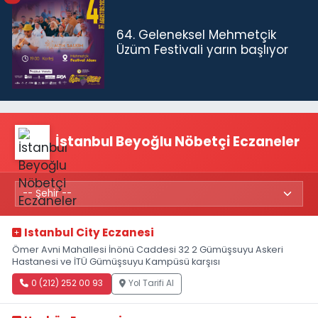
64. Geleneksel Mehmetçik
Üzüm Festivali yarın başlıyor
İstanbul Beyoğlu Nöbetçi Eczaneler
Istanbul City Eczanesi
Ömer Avni Mahallesi İnönü Caddesi 32 2 Gümüşsuyu Askeri
Hastanesi ve İTÜ Gümüşsuyu Kampüsü karşısı
0 (212) 252 00 93
Yol Tarifi Al