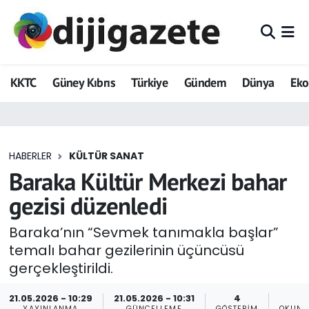
ADVERTORIAL
Hava Durumu
KKTC
Güney Kıbrıs
Türkiye
Gündem
Dünya
Ek
Dijigazete
Trafik Durumu
Dünya
Süper Lig Puan Durumu ve Fikstür
HABERLER
KÜLTÜR SANAT
Eğitim
Tüm Manşetler
Baraka Kültür Merkezi bahar
Ekonomi
Son Dakika Haberleri
gezisi düzenledi
Foto Galeri
Haber Arşivi
Baraka’nın “Sevmek tanımakla başlar”
temalı bahar gezilerinin üçüncüsü
GEZİ
gerçekleştirildi.
Güncel
21.05.2026 - 10:29
21.05.2026 - 10:31
4
YAYINLANMA
GÜNCELLEME
GÖSTERIM
OKUNM