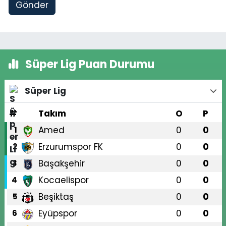
Gönder
Süper Lig Puan Durumu
Süper Lig
#
Takım
O
P
Amed
0
0
1
Erzurumspor FK
0
0
2
Başakşehir
0
0
3
Kocaelispor
0
0
4
Beşiktaş
0
0
5
Eyüpspor
0
0
6