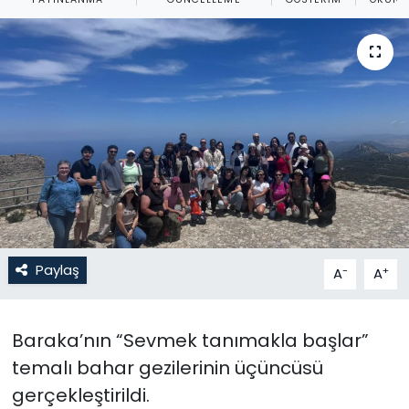
Gündem
KKTC
KKTC YEREL SEÇİM 2018
Kültür Sanat
Magazin
Moda
Paylaş
-
+
A
A
Nöbetçi Eczaneler
Baraka’nın “Sevmek tanımakla başlar”
Otomobil Dünyası
temalı bahar gezilerinin üçüncüsü
gerçekleştirildi.
Politika