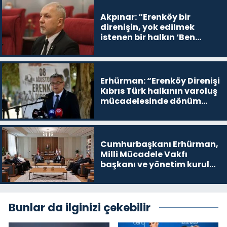
Akpınar: “Erenköy bir
direnişin, yok edilmek
istenen bir halkın ‘Ben
buradayım ve var olmaya
devam edeceğim’ dediği
yer
Erhürman: “Erenköy Direnişi
Kıbrıs Türk halkının varoluş
mücadelesinde dönüm
noktalarından biri”
Cumhurbaşkanı Erhürman,
Milli Mücadele Vakfı
başkanı ve yönetim kurulu
üyelerini kabul etti
Bunlar da ilginizi çekebilir