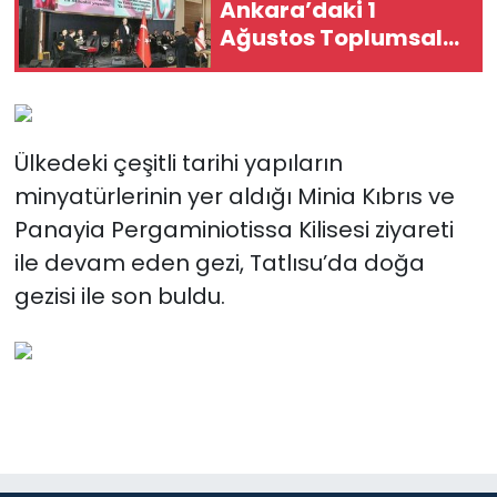
Ankara’daki 1
Ağustos Toplumsal
Direniş Bayramı
resepsiyonunda
düzenlenen konserde
yer aldı
Ülkedeki çeşitli tarihi yapıların
minyatürlerinin yer aldığı Minia Kıbrıs ve
Panayia Pergaminiotissa Kilisesi ziyareti
ile devam eden gezi, Tatlısu’da doğa
gezisi ile son buldu.