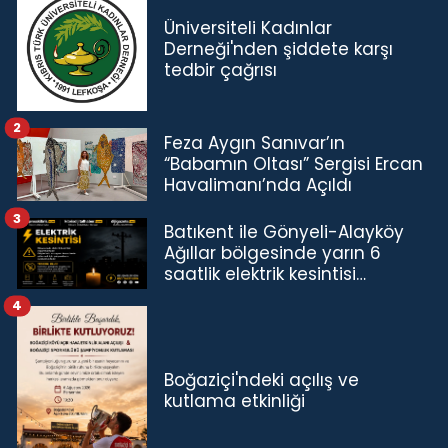
Üniversiteli Kadınlar
Derneği'nden şiddete karşı
tedbir çağrısı
2
Feza Aygın Sanıvar’ın
“Babamın Oltası” Sergisi Ercan
Havalimanı’nda Açıldı
3
Batıkent ile Gönyeli-Alayköy
Ağıllar bölgesinde yarın 6
saatlik elektrik kesintisi…
4
Boğaziçi'ndeki açılış ve
kutlama etkinliği