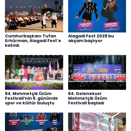
Cumhurbaşkanı Tufan
Alagadi Fest 2026 bu
Erhürman, Alagadi Fest'e
akşam başlıyor
katıldı
64. Mehmetçik Üzüm
64. Geleneksel
Festivali’nin 6. gününde
Mehmetçik Üzüm
spor ve kültür buluştu
Festivali başladı