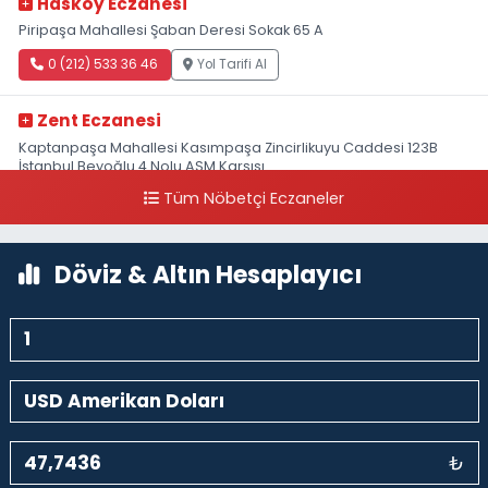
Hasköy Eczanesi
Piripaşa Mahallesi Şaban Deresi Sokak 65 A
0 (212) 533 36 46
Yol Tarifi Al
Zent Eczanesi
Kaptanpaşa Mahallesi Kasımpaşa Zincirlikuyu Caddesi 123B
İstanbul Beyoğlu 4 Nolu ASM Karşısı
Tüm Nöbetçi Eczaneler
0 (212) 297 96 92
Yol Tarifi Al
Döviz & Altın Hesaplayıcı
₺