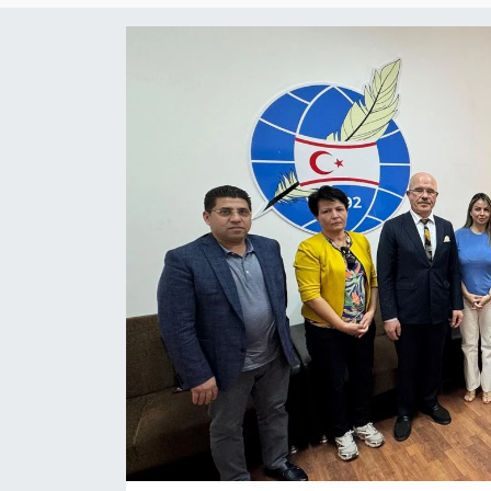
Gündem
KKTC
KKTC YEREL SEÇİM 2018
Kültür Sanat
Magazin
Moda
Nöbetçi Eczaneler
Otomobil Dünyası
Politika