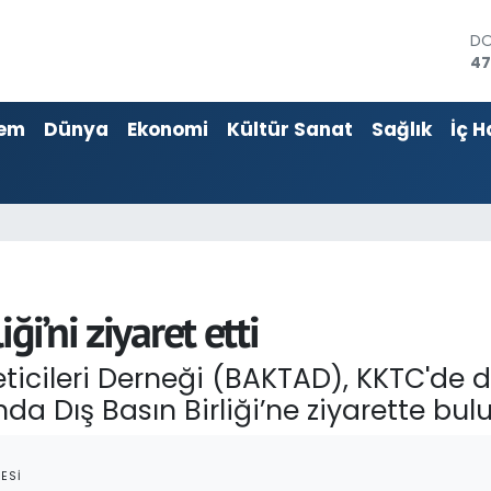
D
47
E
55
em
Dünya
Ekonomi
Kültür Sanat
Sağlık
İç H
ST
64
GR
65
Bİ
13
BI
64
i’ni ziyaret etti
reticileri Derneği (BAKTAD), KKTC'd
a Dış Basın Birliği’ne ziyarette bul
ESI