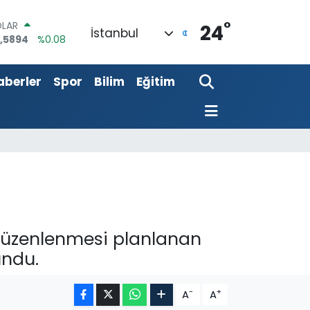
°
OLAR
24
İstanbul
,5894
%0.08
URO
,0398
%-0.02
aberler
Spor
Bilim
Eğitim
ERLİN
,1581
%0.16
AM ALTIN
27.85
%0.54
ST100
.703
%11
TCOIN
.927,78
%1.32
e düzenlenmesi planlanan
undu.
-
+
A
A