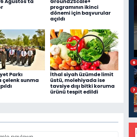
26 Ağustos'ta
Ground2Scale+
or
programının ikinci
dönemi için başvurular
açıldı
6
et Parkı
İthal siyah üzümde limit
a çelenk sunma
üstü, molehiyada ise
pıldı
tavsiye dışı bitki koruma
7
ürünü tespit edildi