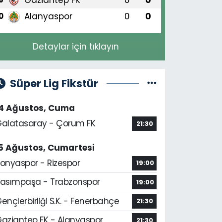
Alanyaspor
0
0
0
Detaylar için tıklayın
Süper Lig Fikstür
14 Ağustos, Cuma
alatasaray - Çorum FK
21:30
5 Ağustos, Cumartesi
onyaspor - Rizespor
19:00
asımpaşa - Trabzonspor
19:00
ençlerbirliği S.K. - Fenerbahçe
21:30
aziantep FK - Alanyaspor
21:30