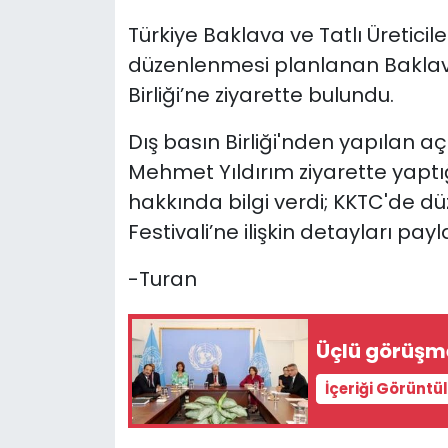
Türkiye Baklava ve Tatlı Üretici
SAĞLIK
düzenlenmesi planlanan Baklav
Birliği’ne ziyarette bulundu.
Spor
Dış basın Birliği'nden yapılan
Teknoloji
Mehmet Yıldırım ziyarette yapt
TÜRKiYE
hakkında bilgi verdi; KKTC'de 
Festivali’ne ilişkin detayları payla
Video Galeri
-Turan
YAŞAM
Üçlü görüşm
Yazarlar
İçeriği Görüntü