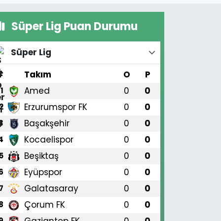
Süper Lig Puan Durumu
Süper Lig
#
Takım
O
P
Amed
0
0
1
Erzurumspor FK
0
0
2
Başakşehir
0
0
3
Kocaelispor
0
0
4
Beşiktaş
0
0
5
Eyüpspor
0
0
6
Galatasaray
0
0
7
Çorum FK
0
0
8
Gaziantep FK
0
0
9