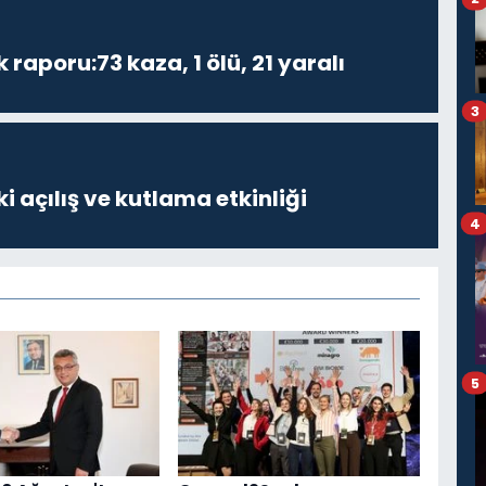
k raporu:73 kaza, 1 ölü, 21 yaralı
3
i açılış ve kutlama etkinliği
4
5