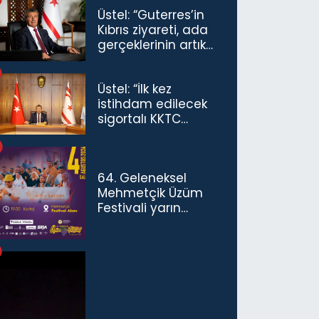
Üstel: “Guterres’in
Kıbrıs ziyareti, ada
gerçeklerinin artık
göz ardı
edilemeyeceğini
Üstel: “İlk kez
göstermiştir”
istihdam edilecek
sigortalı KKTC
vatandaşları için
maaş desteğini 35
bin TL'ye çıkardık”
64. Geleneksel
Mehmetçik Üzüm
Festivali yarın
başlıyor