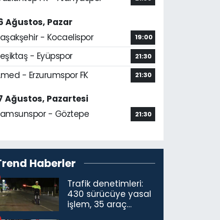
6 Ağustos, Pazar
aşakşehir - Kocaelispor
19:00
eşiktaş - Eyüpspor
21:30
med - Erzurumspor FK
21:30
7 Ağustos, Pazartesi
amsunspor - Göztepe
21:30
Trend Haberler
Trafik denetimleri:
430 sürücüye yasal
işlem, 35 araç
trafikten men