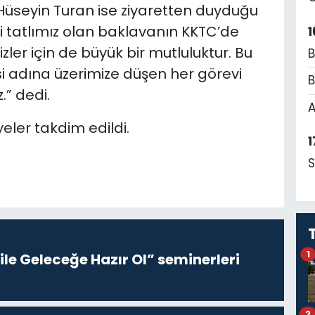
i Hüseyin Turan ise ziyaretten duyduğu
li tatlımız olan baklavanın KKTC’de
1
zler için de büyük bir mutluluktur. Bu
B
i adına üzerimize düşen her görevi
B
.” dedi.
A
yeler takdim edildi.
1
S
1
le Geleceğe Hazır Ol” seminerleri
2