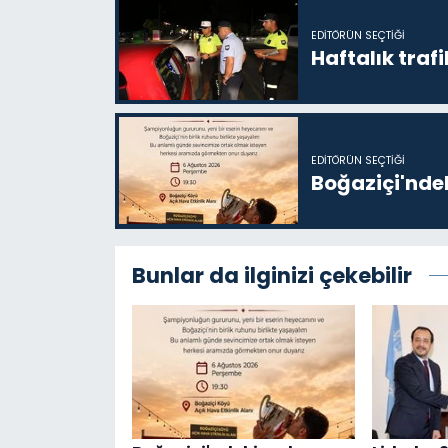
EDITÖRÜN SEÇTIĞI
Haftalık trafi
EDITÖRÜN SEÇTIĞI
Boğaziçi'ndek
Bunlar da ilginizi çekebilir