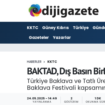
ADVERTORIAL
Hava Durumu
KKTC
Güney Kıbrıs
Türkiye
Günd
Dijigazete
Trafik Durumu
Gazeteler
Yazarlar
Dünya
Süper Lig Puan Durumu ve Fikstür
Eğitim
Tüm Manşetler
HABERLER
KKTC
Ekonomi
Son Dakika Haberleri
BAKTAD, Dış Basın Birliğ
Foto Galeri
Haber Arşivi
Türkiye Baklava ve Tatlı Ü
Baklava Festivali kapsamınd
GEZİ
24.05.2025 - 14:49
2
1 DK
Güncel
YAYINLANMA
GÖSTERIM
OKUNMA SÜR