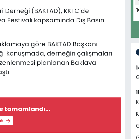
leri Derneği (BAKTAD), KKTC'de
1
a Festivali kapsamında Dış Basın
 açıklamaya göre BAKTAD Başkanı
ığı konuşmada, derneğin çalışmaları
düzenlenmesi planlanan Baklava
ştı.
G
1
K
e tamamlandı...
K
le
G
G