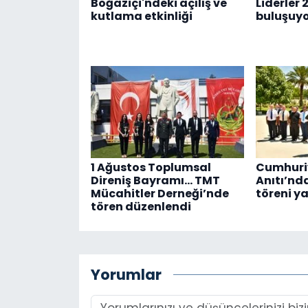
Boğaziçi'ndeki açılış ve
Liderler 
kutlama etkinliği
buluşuy
1 Ağustos Toplumsal
Cumhuriy
Direniş Bayramı... TMT
Anıtı’nd
Mücahitler Derneği’nde
töreni ya
tören düzenlendi
Yorumlar