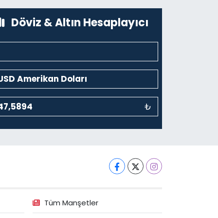
0 (212) 243 69 36
Yol Tarifi Al
Döviz & Altın Hesaplayıcı
₺
Tüm Manşetler