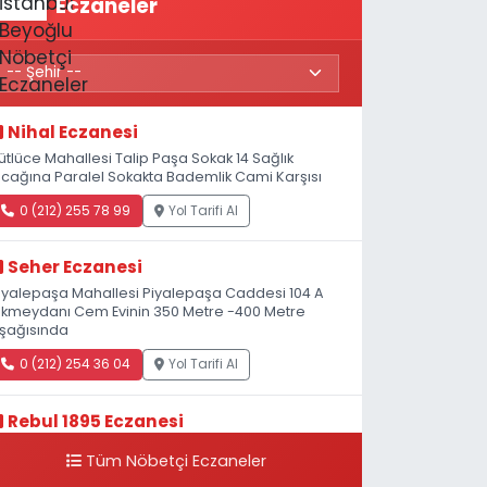
Eczaneler
Nihal Eczanesi
ütlüce Mahallesi Talip Paşa Sokak 14 Sağlık
cağına Paralel Sokakta Bademlik Cami Karşısı
0 (212) 255 78 99
Yol Tarifi Al
Seher Eczanesi
iyalepaşa Mahallesi Piyalepaşa Caddesi 104 A
kmeydanı Cem Evinin 350 Metre -400 Metre
şağısında
0 (212) 254 36 04
Yol Tarifi Al
Rebul 1895 Eczanesi
atip Mustafa Çelebi Mahallesi İstiklal Caddesi
Tüm Nöbetçi Eczaneler
eşelik Sokak, 3B Akbank Sanat karşısı, Fransız
onsolosluğu Çaprazı