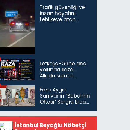
Trafik güvenliği ve
insan hayatını
tehlikeye atan
sürücü ve yolcuya
ceza...
Lefkoşa-Girne ana
yolunda kaza…
Alkollü sürücü
tutuklandı
Feza Aygın
Sanıvar’ın “Babamın
Oltası” Sergisi Ercan
Havalimanı’nda
Açıldı
İstanbul Beyoğlu Nöbetçi