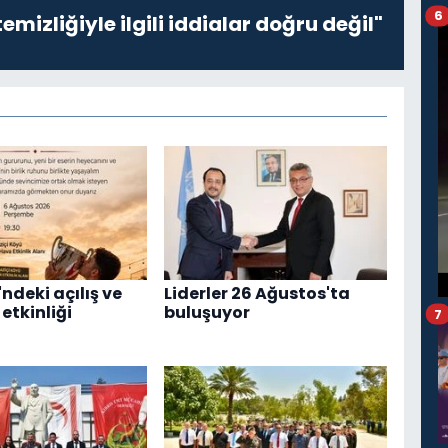
6
emizliğiyle ilgili iddialar doğru değil"
ndeki açılış ve
Liderler 26 Ağustos'ta
etkinliği
buluşuyor
7