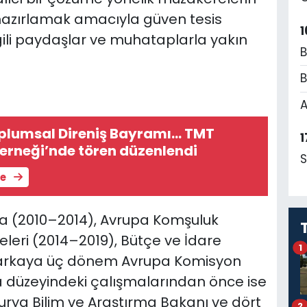
hazırlamak amacıyla güven tesis
1
gili paydaşlar ve muhataplarla yakın
B
B
A
plumsal Direniş Bayramı... TMT
1
erneği’nde tören düzenlendi
S
le
ka (2010–2014), Avrupa Komşuluk
eleri (2014–2019), Bütçe ve İdare
1
 arkaya üç dönem Avrupa Komisyon
a düzeyindeki çalışmalarından önce ise
urya Bilim ve Araştırma Bakanı ve dört
2