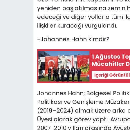
yeniden başlatılmasına zemin 
edeceği ve diğer yollarla tüm il
ilişkiler kuracağı vurgulandı.
-Johannes Hahn kimdir?
1 Ağustos To
Mücahitler D
İçeriği Görüntü
Johannes Hahn; Bölgesel Politi
Politikası ve Genişleme Müzaker
(2019–2024) olmak üzere arka
Üyesi olarak görev yaptı. Avrup
2007-2010 yılları arasında Avust