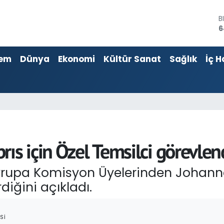
6
D
4
E
5
em
Dünya
Ekonomi
Kültür Sanat
Sağlık
İç H
S
6
G
6
B
1
ıs için Özel Temsilci görevlend
rupa Komisyon Üyelerinden Johannes 
diğini açıkladı.
SI