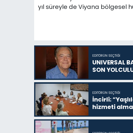
yıl süreyle de Viyana bölgesel h
EDITÖRÜN SEÇTIĞI
UNIVERSAL B
SON YOLCUL
EDITÖRÜN SEÇTIĞI
İncirli: “Yaşlı
hizmeti alma