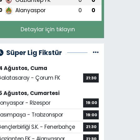
Alanyaspor
0
0
0
Detaylar için tıklayın
Süper Lig Fikstür
14 Ağustos, Cuma
alatasaray - Çorum FK
21:30
5 Ağustos, Cumartesi
onyaspor - Rizespor
19:00
asımpaşa - Trabzonspor
19:00
ençlerbirliği S.K. - Fenerbahçe
21:30
aziantep FK - Alanyaspor
21:30