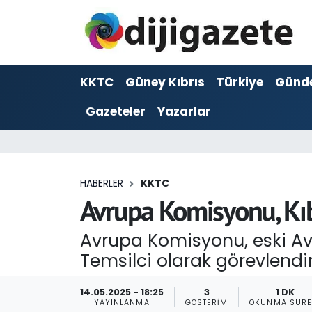
ADVERTORIAL
Hava Durumu
KKTC
Güney Kıbrıs
Türkiye
Günd
Dijigazete
Trafik Durumu
Gazeteler
Yazarlar
Dünya
Süper Lig Puan Durumu ve Fikstür
Eğitim
Tüm Manşetler
HABERLER
KKTC
Ekonomi
Son Dakika Haberleri
Avrupa Komisyonu, Kıbr
Foto Galeri
Haber Arşivi
Avrupa Komisyonu, eski Av
Temsilci olarak görevlendir
GEZİ
14.05.2025 - 18:25
3
1 DK
Güncel
YAYINLANMA
GÖSTERIM
OKUNMA SÜRE