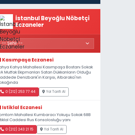
İstanbul Beyoğlu Nöbetçi
Eczaneler
Kasımpaşa Eczanesi
ahya Kahya Mahallesi Kasımpaşa Bostanı Sokak
8A Mutfak Ekipmanları Satan Dükkanların Olduğu
addede Denizbank'ın Karşısı, Albaraka'nın
okağında
0 (212) 253 77 44
Yol Tarifi Al
Istiklal Eczanesi
omtom Mahallesi Kumbaracı Yokuşu Sokak 68B
stiklal Caddesi Rus Konsolosluğu yanı
0 (212) 243 21 15
Yol Tarifi Al