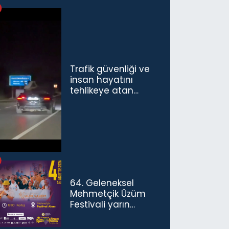
Trafik güvenliği ve
insan hayatını
tehlikeye atan
sürücü ve yolcuya
ceza...
64. Geleneksel
Mehmetçik Üzüm
Festivali yarın
başlıyor