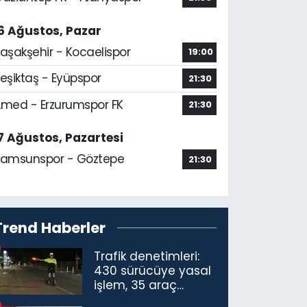
6 Ağustos, Pazar
aşakşehir - Kocaelispor
19:00
eşiktaş - Eyüpspor
21:30
med - Erzurumspor FK
21:30
7 Ağustos, Pazartesi
amsunspor - Göztepe
21:30
Trend Haberler
Trafik denetimleri:
430 sürücüye yasal
işlem, 35 araç
trafikten men