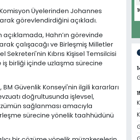
 Komisyon Üyelerinden Johannes
1
larak görevlendirdiğini açıkladı.
 açıklamada, Hahn’ın görevinde
rak çalışacağı ve Birleşmiş Milletler
ekreteri'nin Kıbrıs Kişisel Temsilcisi
iş birliği içinde uzlaşma sürecine
G
M Güvenlik Konseyi'nin ilgili kararları
1
mevzuatı doğrultusunda işlevsel,
K
 çözümün sağlanması amacıyla
birleşme sürecine yönelik taahhüdünü
K
G
alıcı bir çözüme yönelik müzakerelerin
G