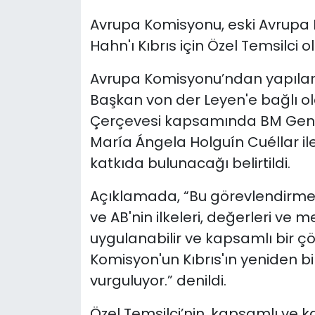
Avrupa Komisyonu, eski Avrupa
SAĞLIK
Hahn'ı Kıbrıs için Özel Temsilci o
Spor
Avrupa Komisyonu’ndan yapılan
Başkan von der Leyen'e bağlı ola
Teknoloji
Çerçevesi kapsamında BM Genel S
TÜRKiYE
María Ángela Holguín Cuéllar ile 
katkıda bulunacağı belirtildi.
Video Galeri
Açıklamada, “Bu görevlendirme, B
YAŞAM
ve AB'nin ilkeleri, değerleri ve 
uygulanabilir ve kapsamlı bir
Yazarlar
Komisyon'un Kıbrıs'ın yeniden 
vurguluyor.” denildi.
Özel Temsilci’nin, kapsamlı ve k