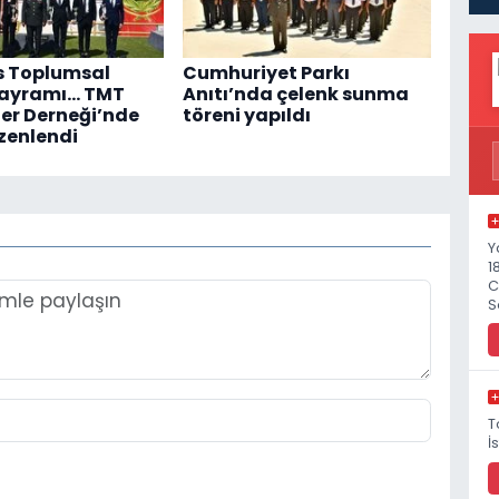
s Toplumsal
Cumhuriyet Parkı
Bayramı... TMT
Anıtı’nda çelenk sunma
er Derneği’nde
töreni yapıldı
zenlendi
Y
1
C
S
T
İ