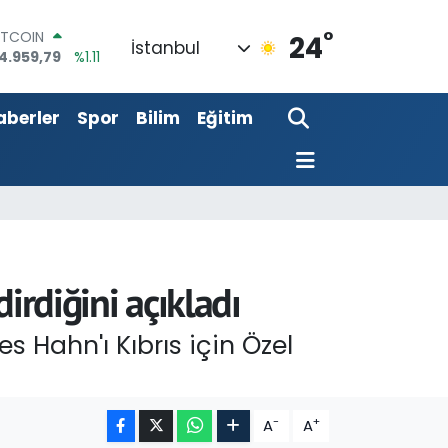
4.959,79
%1.11
°
OLAR
24
İstanbul
7,7436
%0.18
URO
5,2510
%0.32
aberler
Spor
Bilim
Eğitim
TERLİN
4,4811
%0.38
RAM ALTIN
660.55
%0.03
İST100
3.779
%-14
irdiğini açıkladı
Hahn'ı Kıbrıs için Özel
-
+
A
A