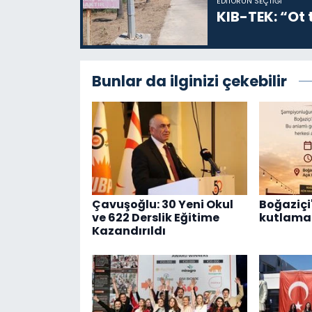
EDITÖRÜN SEÇTIĞI
KIB-TEK: “Ot t
Bunlar da ilginizi çekebilir
Çavuşoğlu: 30 Yeni Okul
Boğaziçi'
ve 622 Derslik Eğitime
kutlama 
Kazandırıldı