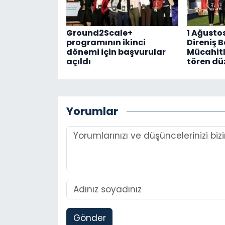
Ground2Scale+
1 Ağusto
programının ikinci
Direniş 
dönemi için başvurular
Mücahitl
açıldı
tören dü
Yorumlar
Gönder