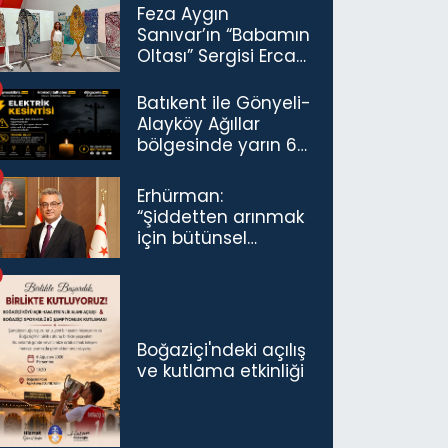
Feza Aygın
Sanıvar’ın “Babamın
Oltası” Sergisi Ercan
Havalimanı’nda
Açıldı
Batıkent ile Gönyeli-
Alayköy Ağıllar
bölgesinde yarın 6
saatlik elektrik
kesintisi…
Erhürman:
“Şiddetten arınmak
için bütünsel
politikaları
konuşmamız
gerekiyor”
Boğaziçi'ndeki açılış
ve kutlama etkinliği