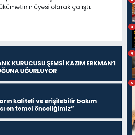
ükümetinin üyesi olarak çalıştı.
3
4
ANK KURUCUSU ŞEMSİ KAZIM ERKMAN’I
UĞUNA UĞURLUYOR
5
ların kaliteli ve erişilebilir bakım
sı en temel önceliğimiz”