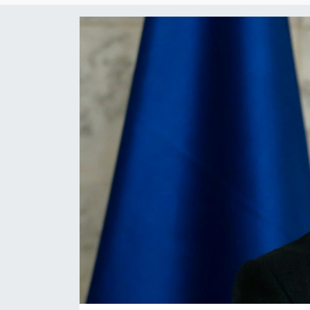
Gündem
KKTC
KKTC YEREL SEÇİM 2018
Kültür Sanat
Magazin
Moda
Nöbetçi Eczaneler
Otomobil Dünyası
Politika