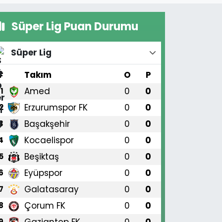
Süper Lig Puan Durumu
Süper Lig
#
Takım
O
P
Amed
0
0
1
Erzurumspor FK
0
0
2
Başakşehir
0
0
3
Kocaelispor
0
0
4
Beşiktaş
0
0
5
Eyüpspor
0
0
6
Galatasaray
0
0
7
Çorum FK
0
0
8
Gaziantep FK
0
0
9