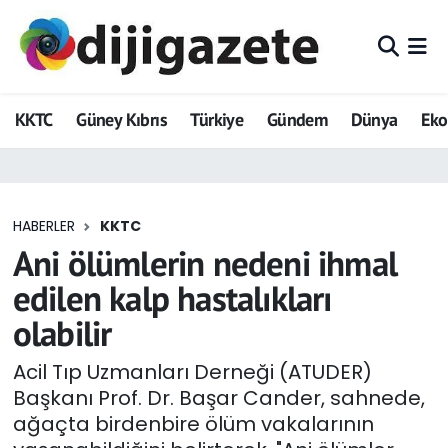
ADVERTORIAL
Hava Durumu
KKTC
Güney Kıbrıs
Türkiye
Gündem
Dünya
Ek
Dijigazete
Trafik Durumu
Dünya
Süper Lig Puan Durumu ve Fikstür
HABERLER
KKTC
Eğitim
Tüm Manşetler
Ani ölümlerin nedeni ihmal
Ekonomi
Son Dakika Haberleri
edilen kalp hastalıkları
olabilir
Foto Galeri
Haber Arşivi
Acil Tıp Uzmanları Derneği (ATUDER)
GEZİ
Başkanı Prof. Dr. Başar Cander, sahnede,
ağaçta birdenbire ölüm vakalarının
Güncel