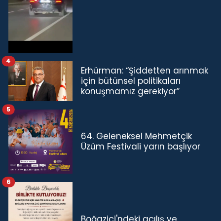
4
Erhürman: “Şiddetten arınmak
için bütünsel politikaları
konuşmamız gerekiyor”
5
64. Geleneksel Mehmetçik
Üzüm Festivali yarın başlıyor
6
Boğaziçi'ndeki açılış ve