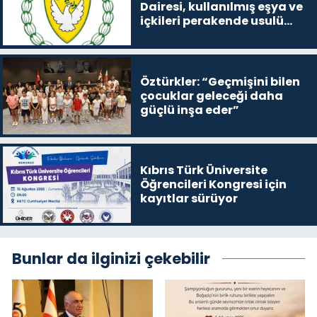
Dairesi, kullanılmış eşya ve
içkileri perakende usulü
satışa çıkaracak
Öztürkler: “Geçmişini bilen
çocuklar geleceği daha
güçlü inşa eder”
Kıbrıs Türk Üniversite
Öğrencileri Kongresi için
kayıtlar sürüyor
Bunlar da ilginizi çekebilir