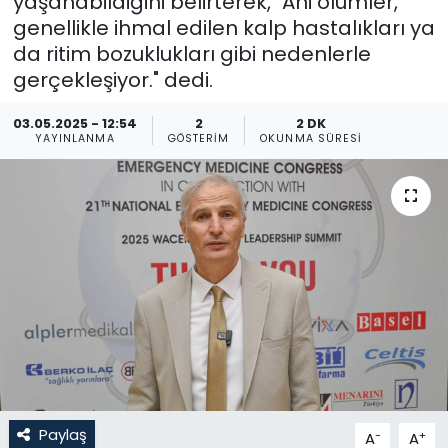
yaşanabildiğini belirterek, "Ani ölümler,
genellikle ihmal edilen kalp hastalıkları ya
Gündem
da ritim bozuklukları gibi nedenlerle
gerçekleşiyor." dedi.
KKTC
03.05.2025 - 12:54
2
2 DK
KKTC YEREL SEÇİM 2018
YAYINLANMA
GÖSTERIM
OKUNMA SÜRESI
Kültür Sanat
Magazin
Moda
Nöbetçi Eczaneler
Otomobil Dünyası
Paylaş
-
+
A
A
Politika