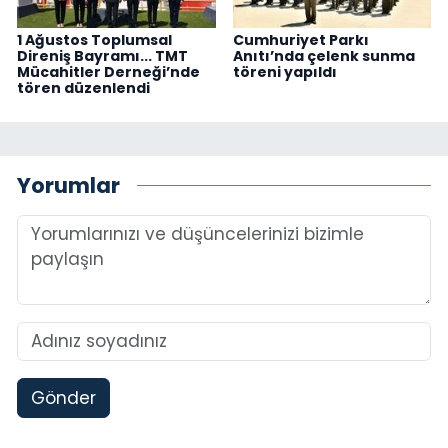
1 Ağustos Toplumsal
Cumhuriyet Parkı
Direniş Bayramı... TMT
Anıtı’nda çelenk sunma
Mücahitler Derneği’nde
töreni yapıldı
tören düzenlendi
Yorumlar
Gönder