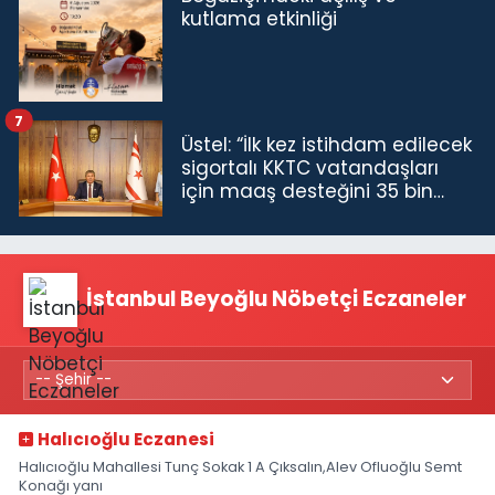
kutlama etkinliği
7
Üstel: “İlk kez istihdam edilecek
sigortalı KKTC vatandaşları
için maaş desteğini 35 bin
TL'ye çıkardık”
İstanbul Beyoğlu Nöbetçi Eczaneler
Halıcıoğlu Eczanesi
Halıcıoğlu Mahallesi Tunç Sokak 1 A Çıksalın,Alev Ofluoğlu Semt
Konağı yanı