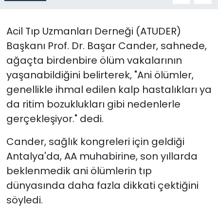
SAĞLIK
Acil Tıp Uzmanları Derneği (ATUDER)
Başkanı Prof. Dr. Başar Cander, sahnede,
Spor
ağaçta birdenbire ölüm vakalarının
Teknoloji
yaşanabildiğini belirterek, "Ani ölümler,
genellikle ihmal edilen kalp hastalıkları ya
TÜRKiYE
da ritim bozuklukları gibi nedenlerle
gerçekleşiyor." dedi.
Video Galeri
Cander, sağlık kongreleri için geldiği
YAŞAM
Antalya'da, AA muhabirine, son yıllarda
beklenmedik ani ölümlerin tıp
Yazarlar
dünyasında daha fazla dikkati çektiğini
söyledi.