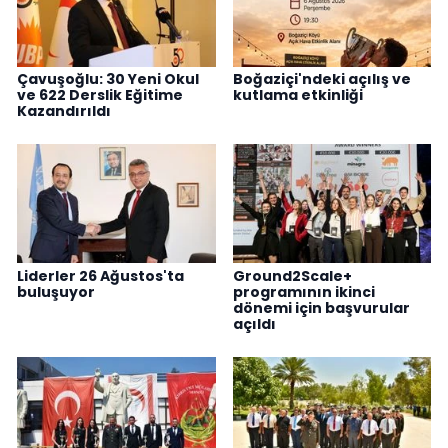
Çavuşoğlu: 30 Yeni Okul
Boğaziçi'ndeki açılış ve
ve 622 Derslik Eğitime
kutlama etkinliği
Kazandırıldı
Liderler 26 Ağustos'ta
Ground2Scale+
buluşuyor
programının ikinci
dönemi için başvurular
açıldı