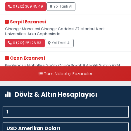
0 (212) 369 45 49
Yol Tarifi Al
Serpil Eczanesi
Cihangir Mahallesi Cihangir Caddesi 37 İstanbul Kent
Üniversitesi Arka Cephesinde
0 (212) 251 26 83
Yol Tarifi Al
Ozan Eczanesi
Piyalepaşa Mahallesi Sağlık Ocağı Sokak 9 A Fatih Sultan ASM
Yanı
Tüm Nöbetçi Eczaneler
0 (212) 297 30 13
Yol Tarifi Al
Döviz & Altın Hesaplayıcı