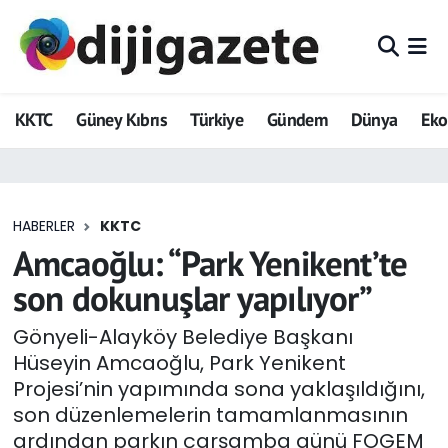
ADVERTORIAL
Hava Durumu
KKTC
Güney Kıbrıs
Türkiye
Gündem
Dünya
Ek
Dijigazete
Trafik Durumu
Dünya
Süper Lig Puan Durumu ve Fikstür
HABERLER
KKTC
Eğitim
Tüm Manşetler
Amcaoğlu: “Park Yenikent’te
Ekonomi
Son Dakika Haberleri
son dokunuşlar yapılıyor”
Foto Galeri
Haber Arşivi
Gönyeli-Alayköy Belediye Başkanı
Hüseyin Amcaoğlu, Park Yenikent
GEZİ
Projesi’nin yapımında sona yaklaşıldığını,
son düzenlemelerin tamamlanmasının
Güncel
ardından parkın çarşamba günü FOGEM