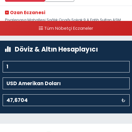
Ozan Eczanesi
Piyalepaşa Mahallesi Sağlık Ocağı Sokak 9 A Fatih Sultan ASM
Yanı
Tüm Nöbetçi Eczaneler
0 (212) 297 30 13
Yol Tarifi Al
Döviz & Altın Hesaplayıcı
₺