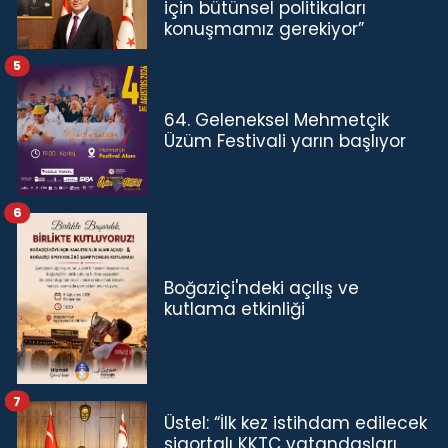
için bütünsel politikaları
konuşmamız gerekiyor”
5
64. Geleneksel Mehmetçik
Üzüm Festivali yarın başlıyor
6
Boğaziçi'ndeki açılış ve
kutlama etkinliği
7
Üstel: “İlk kez istihdam edilecek
sigortalı KKTC vatandaşları