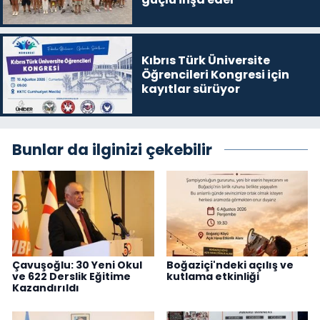
Kıbrıs Türk Üniversite
Öğrencileri Kongresi için
kayıtlar sürüyor
Bunlar da ilginizi çekebilir
Çavuşoğlu: 30 Yeni Okul
Boğaziçi'ndeki açılış ve
ve 622 Derslik Eğitime
kutlama etkinliği
Kazandırıldı