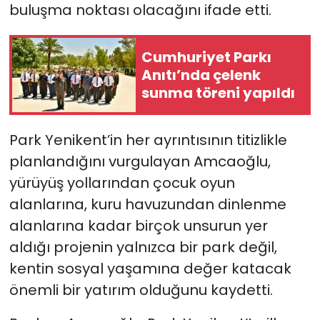
buluşma noktası olacağını ifade etti.
Cumhuriyet Parkı
Anıtı’nda çelenk
sunma töreni yapıldı
Park Yenikent’in her ayrıntısının titizlikle
planlandığını vurgulayan Amcaoğlu,
yürüyüş yollarından çocuk oyun
alanlarına, kuru havuzundan dinlenme
alanlarına kadar birçok unsurun yer
aldığı projenin yalnızca bir park değil,
kentin sosyal yaşamına değer katacak
önemli bir yatırım olduğunu kaydetti.