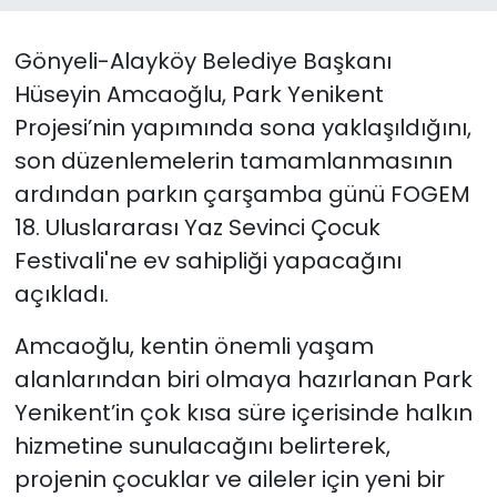
SAĞLIK
Gönyeli-Alayköy Belediye Başkanı
Hüseyin Amcaoğlu,
Park Yenikent
Spor
Projesi’nin yapımında sona yaklaşıldığını,
son düzenlemelerin tamamlanmasının
Teknoloji
ardından parkın
çarşamba günü FOGEM
TÜRKiYE
18. Uluslararası Yaz Sevinci Çocuk
Festivali'ne ev sahipliği yapacağını
Video Galeri
açıkladı.
YAŞAM
Amcaoğlu, kentin önemli yaşam
alanlarından biri olmaya hazırlanan Park
Yazarlar
Yenikent’in çok kısa süre içerisinde halkın
hizmetine sunulacağını belirterek,
projenin çocuklar ve aileler için yeni bir