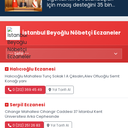
için maaş desteğini 35 bin
TL'ye çıkardık”
İstanbul Beyoğlu Nöbetçi Eczaneler
Halıcıoğlu Eczanesi
Halıcıoğlu Mahallesi Tunç Sokak 1 A Çıksalın,Alev Ofluoğlu Semt
Konağı yanı
0 (212) 369 45 49
Yol Tarifi Al
Serpil Eczanesi
Cihangir Mahallesi Cihangir Caddesi 37 İstanbul Kent
Üniversitesi Arka Cephesinde
0 (212) 251 26 83
Yol Tarifi Al