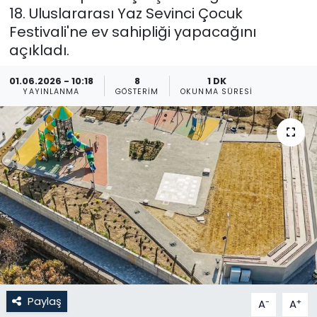
18. Uluslararası Yaz Sevinci Çocuk
Gündem
Festivali'ne ev sahipliği yapacağını
açıkladı.
KKTC
01.06.2026 - 10:18
8
1 DK
YAYINLANMA
GÖSTERIM
OKUNMA SÜRESI
KKTC YEREL SEÇİM 2018
Kültür Sanat
Magazin
Moda
Nöbetçi Eczaneler
Otomobil Dünyası
Paylaş
-
+
A
A
Politika