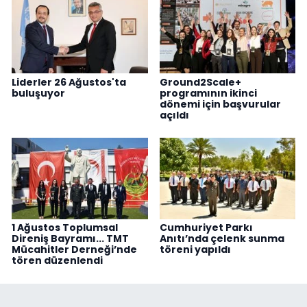
Liderler 26 Ağustos'ta
Ground2Scale+
buluşuyor
programının ikinci
dönemi için başvurular
açıldı
1 Ağustos Toplumsal
Cumhuriyet Parkı
Direniş Bayramı... TMT
Anıtı’nda çelenk sunma
Mücahitler Derneği’nde
töreni yapıldı
tören düzenlendi