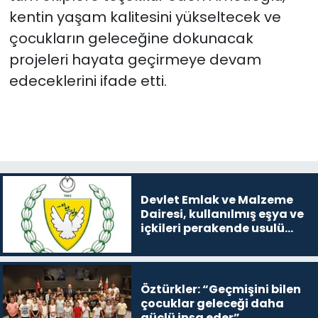
kentin yaşam kalitesini yükseltecek ve
çocukların geleceğine dokunacak
projeleri hayata geçirmeye devam
edeceklerini ifade etti.
Devlet Emlak ve Malzeme
Dairesi, kullanılmış eşya ve
içkileri perakende usulü
satışa çıkaracak
Öztürkler: “Geçmişini bilen
çocuklar geleceği daha
güçlü inşa eder”