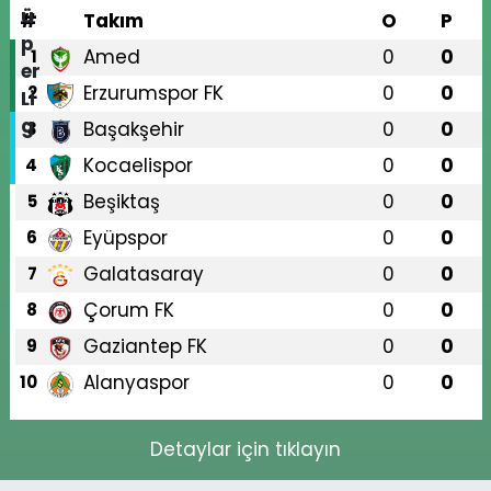
#
Takım
O
P
Amed
0
0
1
Erzurumspor FK
0
0
2
Başakşehir
0
0
3
Kocaelispor
0
0
4
Beşiktaş
0
0
5
Eyüpspor
0
0
6
Galatasaray
0
0
7
Çorum FK
0
0
8
Gaziantep FK
0
0
9
Alanyaspor
0
0
10
Detaylar için tıklayın