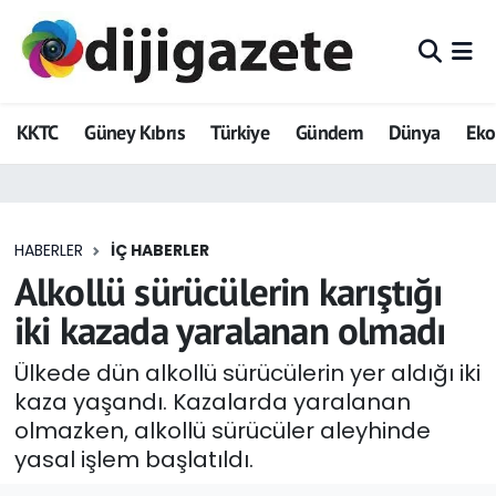
ADVERTORIAL
Hava Durumu
KKTC
Güney Kıbrıs
Türkiye
Gündem
Dünya
Ek
Dijigazete
Trafik Durumu
Dünya
Süper Lig Puan Durumu ve Fikstür
HABERLER
İÇ HABERLER
Eğitim
Tüm Manşetler
Alkollü sürücülerin karıştığı
Ekonomi
Son Dakika Haberleri
iki kazada yaralanan olmadı
Foto Galeri
Haber Arşivi
Ülkede dün alkollü sürücülerin yer aldığı iki
kaza yaşandı. Kazalarda yaralanan
GEZİ
olmazken, alkollü sürücüler aleyhinde
yasal işlem başlatıldı.
Güncel