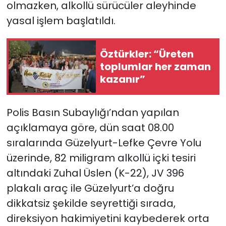
olmazken, alkollü sürücüler aleyhinde
yasal işlem başlatıldı.
SAĞLIK
Spor
Öztürkler: “Üreten
toplumlar her zaman
Teknoloji
kazanır”
TÜRKiYE
Polis Basın Subaylığı’ndan yapılan
Video Galeri
açıklamaya göre, dün saat 08.00
sıralarında Güzelyurt-Lefke Çevre Yolu
YAŞAM
üzerinde, 82 miligram alkollü içki tesiri
altındaki Zuhal Üslen (K-22), JV 396
Yazarlar
plakalı araç ile Güzelyurt’a doğru
dikkatsiz şekilde seyrettiği sırada,
direksiyon hakimiyetini kaybederek orta