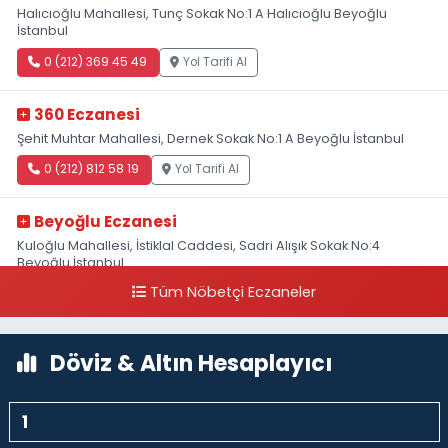
Halıcıoğlu Mahallesi, Tunç Sokak No:1 A Halıcıoğlu Beyoğlu
İstanbul
0 (212) 369 45 49
Yol Tarifi Al
360 Eczanesi
Şehit Muhtar Mahallesi, Dernek Sokak No:1 A Beyoğlu İstanbul
0 (212) 812 58 19
Yol Tarifi Al
Beyoğlu Eczanesi
Kuloğlu Mahallesi, İstiklal Caddesi, Sadri Alışık Sokak No:4
Beyoğlu İstanbul
Tüm Nöbetçi Eczaneler
0 (212) 522 03 18
Yol Tarifi Al
Hülya Eczanesi
Döviz & Altın Hesaplayıcı
Kalyoncu Kulluğu Mahallesi, Tarlabaşı Bulvarı No:256 Tarlabaşı
Beyoğlu İstanbul
0 (212) 250 65 00
Yol Tarifi Al