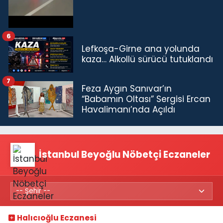
6
Lefkoşa-Girne ana yolunda
kaza… Alkollü sürücü tutuklandı
7
Feza Aygın Sanıvar’ın
“Babamın Oltası” Sergisi Ercan
Havalimanı’nda Açıldı
İstanbul Beyoğlu Nöbetçi Eczaneler
Halıcıoğlu Eczanesi