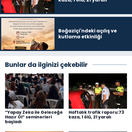
Boğaziçi'ndeki açılış ve
kutlama etkinliği
Bunlar da ilginizi çekebilir
“Yapay Zeka ile Geleceğe
Haftalık trafik raporu:73
Hazır Ol” seminerleri
kaza, 1 ölü, 21 yaralı
başladı