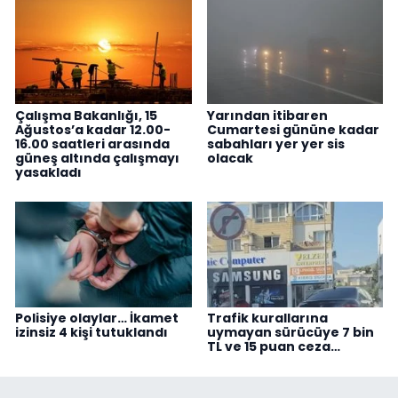
Çalışma Bakanlığı, 15
Yarından itibaren
Ağustos’a kadar 12.00-
Cumartesi gününe kadar
16.00 saatleri arasında
sabahları yer yer sis
güneş altında çalışmayı
olacak
yasakladı
Polisiye olaylar… İkamet
Trafik kurallarına
izinsiz 4 kişi tutuklandı
uymayan sürücüye 7 bin
TL ve 15 puan ceza…