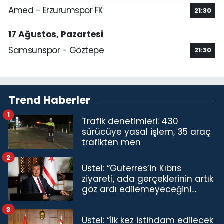
Amed - Erzurumspor FK
21:30
17 Ağustos, Pazartesi
Samsunspor - Göztepe
21:30
Trend Haberler
1
Trafik denetimleri: 430
sürücüye yasal işlem, 35 araç
trafikten men
2
Üstel: “Guterres’in Kıbrıs
ziyareti, ada gerçeklerinin artık
göz ardı edilemeyeceğini
göstermiştir”
3
Üstel: “İlk kez istihdam edilecek