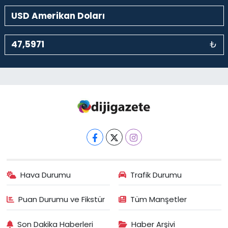
Serpil Eczanesi
Cihangir Mahallesi, Cihangir Caddesi No:37 Cihangir Beyoğlu
İstanbul
₺
0 (212) 251 26 83
Yol Tarifi Al
Şahinler Eczanesi
Küçük Piyale Mahallesi, Kasımpaşa Zincirlikuyu Caddesi, No:25 A
Kasımpaşa Beyoğlu İstanbul
0 (212) 250 54 30
Yol Tarifi Al
Fatih Eczanesi
Hacı Ahmet Mahallesi, Karakol Sokak No:49 A Beyoğlu İstanbul
0 (212) 255 19 43
Yol Tarifi Al
Hava Durumu
Trafik Durumu
Puan Durumu ve Fikstür
Tüm Manşetler
Son Dakika Haberleri
Haber Arşivi