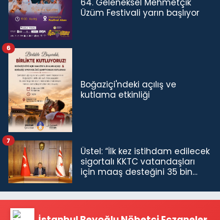
64. Geleneksel Mehmetçik
Üzüm Festivali yarın başlıyor
6
Boğaziçi'ndeki açılış ve
kutlama etkinliği
7
Üstel: “İlk kez istihdam edilecek
sigortalı KKTC vatandaşları
için maaş desteğini 35 bin
TL'ye çıkardık”
İstanbul Beyoğlu Nöbetçi Eczaneler