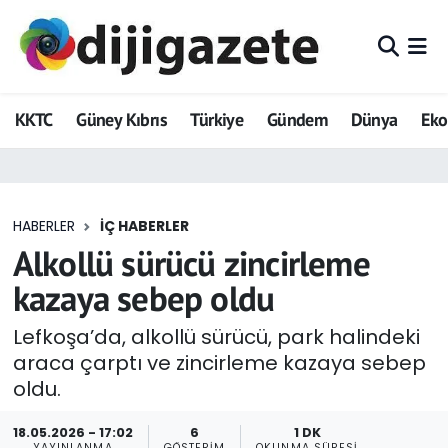
ADVERTORIAL
Hava Durumu
KKTC
Güney Kıbrıs
Türkiye
Gündem
Dünya
Ek
Dijigazete
Trafik Durumu
Dünya
Süper Lig Puan Durumu ve Fikstür
HABERLER
İÇ HABERLER
Eğitim
Tüm Manşetler
Alkollü sürücü zincirleme
Ekonomi
Son Dakika Haberleri
kazaya sebep oldu
Foto Galeri
Haber Arşivi
Lefkoşa’da, alkollü sürücü, park halindeki
araca çarptı ve zincirleme kazaya sebep
GEZİ
oldu.
Güncel
18.05.2026 - 17:02
6
1 DK
YAYINLANMA
GÖSTERIM
OKUNMA SÜRESI