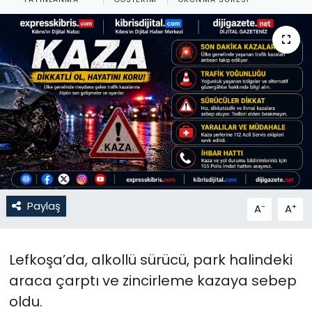
Gündem
KKTC
KKTC YEREL SEÇİM 2018
Kültür Sanat
Magazin
Moda
Paylaş
-
+
A
A
Nöbetçi Eczaneler
Lefkoşa’da, alkollü sürücü, park halindeki
Otomobil Dünyası
araca çarptı ve zincirleme kazaya sebep
oldu.
Politika