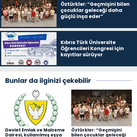
Öztürkler: “Geçmişini bilen
çocuklar geleceği daha
güçlü inşa eder”
Kıbrıs Türk Üniversite
Öğrencileri Kongresi için
kayıtlar sürüyor
Bunlar da ilginizi çekebilir
Devlet Emlak ve Malzeme
Öztürkler: “Geçmişini
Dairesi, kullanılmış eşya
bilen çocuklar geleceği