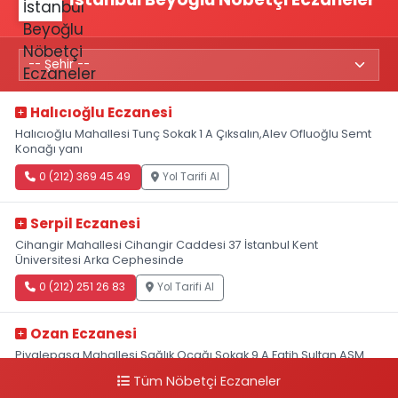
Halıcıoğlu Eczanesi
Halıcıoğlu Mahallesi Tunç Sokak 1 A Çıksalın,Alev Ofluoğlu Semt
Konağı yanı
0 (212) 369 45 49
Yol Tarifi Al
Serpil Eczanesi
Cihangir Mahallesi Cihangir Caddesi 37 İstanbul Kent
Üniversitesi Arka Cephesinde
0 (212) 251 26 83
Yol Tarifi Al
Ozan Eczanesi
Piyalepaşa Mahallesi Sağlık Ocağı Sokak 9 A Fatih Sultan ASM
Yanı
Tüm Nöbetçi Eczaneler
0 (212) 297 30 13
Yol Tarifi Al