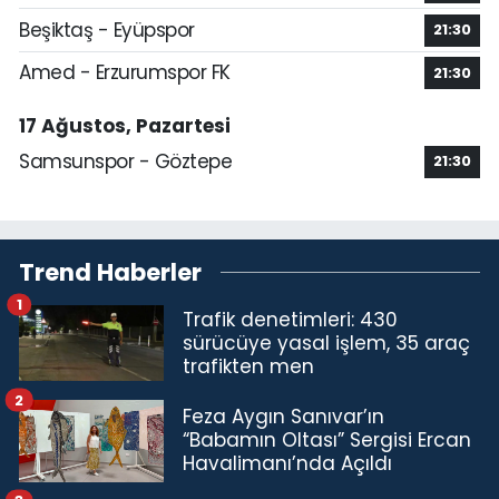
Beşiktaş - Eyüpspor
21:30
Amed - Erzurumspor FK
21:30
17 Ağustos, Pazartesi
Samsunspor - Göztepe
21:30
Trend Haberler
1
Trafik denetimleri: 430
sürücüye yasal işlem, 35 araç
trafikten men
2
Feza Aygın Sanıvar’ın
“Babamın Oltası” Sergisi Ercan
Havalimanı’nda Açıldı