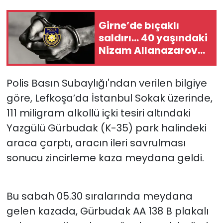
SAĞLIK
Girne’de bıçaklı
saldırı… 40 yaşındaki
Spor
Nizam Allanazarov
hayatını kaybetti
Teknoloji
Polis Basın Subaylığı'ndan verilen bilgiye
göre, Lefkoşa’da İstanbul Sokak üzerinde,
TÜRKiYE
111 miligram alkollü içki tesiri altındaki
Video Galeri
Yazgülü Gürbudak (K-35) park halindeki
araca çarptı, aracın ileri savrulması
YAŞAM
sonucu zincirleme kaza meydana geldi.
Yazarlar
Bu sabah 05.30 sıralarında meydana
gelen kazada, Gürbudak AA 138 B plakalı