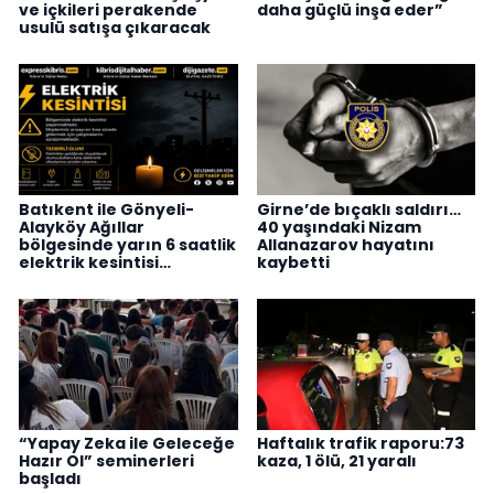
ve içkileri perakende
daha güçlü inşa eder”
usulü satışa çıkaracak
Batıkent ile Gönyeli-
Girne’de bıçaklı saldırı…
Alayköy Ağıllar
40 yaşındaki Nizam
bölgesinde yarın 6 saatlik
Allanazarov hayatını
elektrik kesintisi…
kaybetti
“Yapay Zeka ile Geleceğe
Haftalık trafik raporu:73
Hazır Ol” seminerleri
kaza, 1 ölü, 21 yaralı
başladı