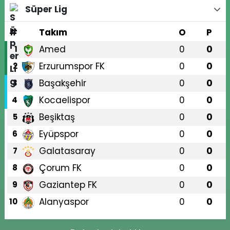
Süper Lig
#
Takım
O
P
Amed
0
0
1
Erzurumspor FK
0
0
2
Başakşehir
0
0
3
Kocaelispor
0
0
4
Beşiktaş
0
0
5
Eyüpspor
0
0
6
Galatasaray
0
0
7
Çorum FK
0
0
8
Gaziantep FK
0
0
9
Alanyaspor
0
0
10