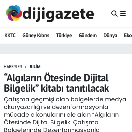
ADVERTORIAL
Hava Durumu
KKTC
Güney Kıbrıs
Türkiye
Gündem
Dünya
Ek
Dijigazete
Trafik Durumu
Dünya
Süper Lig Puan Durumu ve Fikstür
HABERLER
BILIM
Eğitim
Tüm Manşetler
“Algıların Ötesinde Dijital
Ekonomi
Son Dakika Haberleri
Bilgelik” kitabı tanıtılacak
Foto Galeri
Haber Arşivi
Çatışma geçmişi olan bölgelerde medya
okuryazarlığı ve dezenformasyonla
GEZİ
mücadele konularını ele alan “Algıların
Ötesinde Dijital Bilgelik: Çatışma
Güncel
Bölgelerinde Dezenformasyonla