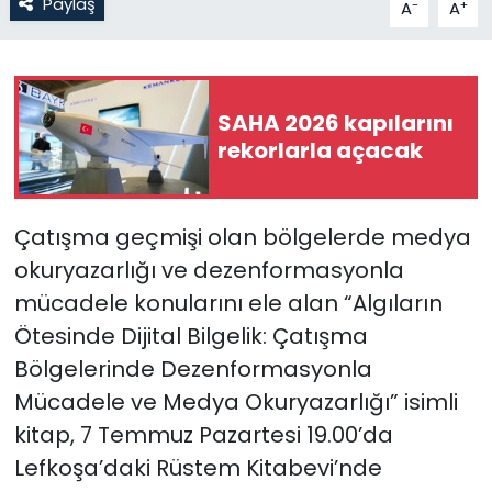
Paylaş
-
+
A
A
SAĞLIK
Spor
SAHA 2026 kapılarını
rekorlarla açacak
Teknoloji
TÜRKiYE
Çatışma geçmişi olan bölgelerde medya
okuryazarlığı ve dezenformasyonla
Video Galeri
mücadele konularını ele alan “Algıların
YAŞAM
Ötesinde Dijital Bilgelik: Çatışma
Bölgelerinde Dezenformasyonla
Yazarlar
Mücadele ve Medya Okuryazarlığı” isimli
kitap, 7 Temmuz Pazartesi 19.00’da
Lefkoşa’daki Rüstem Kitabevi’nde