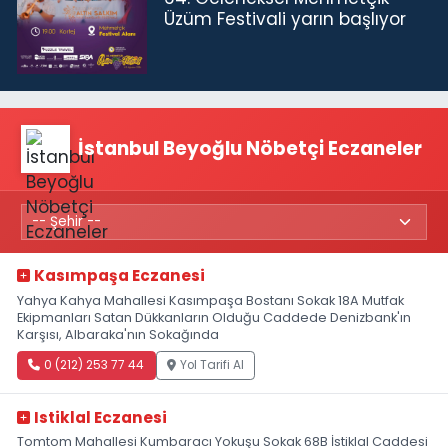
Üzüm Festivali yarın başlıyor
İstanbul Beyoğlu Nöbetçi Eczaneler
Kasımpaşa Eczanesi
Yahya Kahya Mahallesi Kasımpaşa Bostanı Sokak 18A Mutfak
Ekipmanları Satan Dükkanların Olduğu Caddede Denizbank'ın
Karşısı, Albaraka'nın Sokağında
0 (212) 253 77 44
Yol Tarifi Al
Istiklal Eczanesi
Tomtom Mahallesi Kumbaracı Yokuşu Sokak 68B İstiklal Caddesi