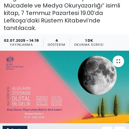
Mücadele ve Medya Okuryazarlığı” isimli
Gündem
kitap, 7 Temmuz Pazartesi 19.00’da
Lefkoşa’daki Rüstem Kitabevi’nde
KKTC
tanıtılacak.
KKTC YEREL SEÇİM 2018
02.07.2025 - 14:19
4
1 DK
YAYINLANMA
GÖSTERIM
OKUNMA SÜRESI
Kültür Sanat
Magazin
Moda
Nöbetçi Eczaneler
Otomobil Dünyası
Politika