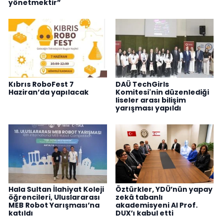
yönetmektir”
Kıbrıs RoboFest 7
DAÜ TechGirls
Haziran’da yapılacak
Komitesi'nin düzenlediği
liseler arası bilişim
yarışması yapıldı
Hala Sultan İlahiyat Koleji
Öztürkler, YDÜ’nün yapay
öğrencileri, Uluslararası
zekâ tabanlı
MEB Robot Yarışması’na
akademisyeni AI Prof.
katıldı
DUX’ı kabul etti