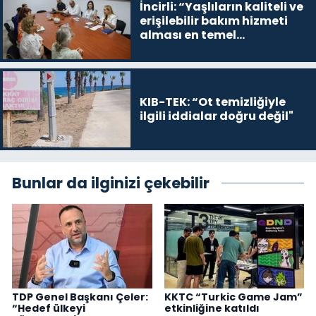
İncirli: “Yaşlıların kaliteli ve
erişilebilir bakım hizmeti
alması en temel
önceliğimiz”
KIB-TEK: “Ot temizliğiyle
ilgili iddialar doğru değil"
Bunlar da ilginizi çekebilir
TDP Genel Başkanı Çeler:
KKTC “Turkic Game Jam”
“Hedef ülkeyi
etkinliğine katıldı