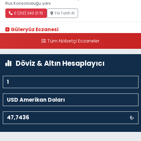
Rus Konsolosluğu yanı
0 (212) 243 21 15
Yol Tarifi Al
Güleryüz Eczanesi
Piripaşa Mahallesi Şaban Deresi Sokak 7 D Koç Müzesi Arkası-
Tüm Nöbetçi Eczaneler
kalaycıbahçe Meydana Doğru
0 (212) 369 95 85
Yol Tarifi Al
Döviz & Altın Hesaplayıcı
₺