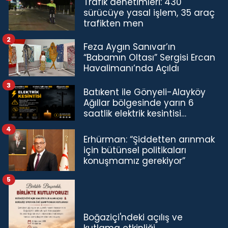
Trafik denetimleri: 430
sürücüye yasal işlem, 35 araç
trafikten men
2
Feza Aygın Sanıvar’ın
“Babamın Oltası” Sergisi Ercan
Havalimanı’nda Açıldı
3
Batıkent ile Gönyeli-Alayköy
Ağıllar bölgesinde yarın 6
saatlik elektrik kesintisi…
4
Erhürman: “Şiddetten arınmak
için bütünsel politikaları
konuşmamız gerekiyor”
5
Boğaziçi'ndeki açılış ve