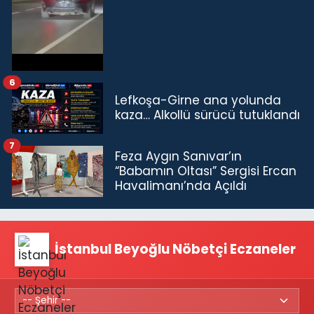
6
Lefkoşa-Girne ana yolunda
kaza… Alkollü sürücü tutuklandı
7
Feza Aygın Sanıvar’ın
“Babamın Oltası” Sergisi Ercan
Havalimanı’nda Açıldı
İstanbul Beyoğlu Nöbetçi Eczaneler