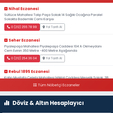
Nihal Eczanesi
Sütlüce Mahallesi Talip Paşa Sokak 14 Sağlık Ocağına Paralel
Sokakta Bademlik Cami Karşısı
0 (212) 255 78 99
Yol Tarifi Al
Seher Eczanesi
Piyalepaşa Mahallesi Piyalepaşa Caddesi 104 A Okmeydanı
Cem Evinin 350 Metre -400 Metre Aşağısında
0 (212) 254 36 04
Yol Tarifi Al
Rebul 1895 Eczanesi
Katip Mustafa Çelebi Mahallesi İstiklal Caddesi Meşelik Sokak, 3B
Akbank Sanat karşısı, Fransız Konsolosluğu Çaprazı
Tüm Nöbetçi Eczaneler
0 (212) 243 69 36
Yol Tarifi Al
Döviz & Altın Hesaplayıcı