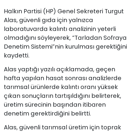
Halkın Partisi (HP) Genel Sekreteri Turgut
SAĞLIK
Alas, güvenli gıda için yalnızca
laboratuvarda kalıntı analizinin yeterli
Spor
olmadığını söyleyerek, “Tarladan Sofraya
Teknoloji
Denetim Sistemi”nin kurulması gerektiğini
kaydetti.
TÜRKiYE
Alas yaptığı yazılı açıklamada, geçen
Video Galeri
hafta yapılan hasat sonrası analizlerde
tarımsal ürünlerde kalıntı oranı yüksek
YAŞAM
çıkan sonuçların tartışıldığını belirterek,
Yazarlar
üretim sürecinin başından itibaren
denetim gerektirdiğini belirtti.
Alas, güvenli tarımsal üretim için toprak