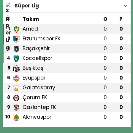
Süper Lig
#
Takım
O
P
Amed
0
0
1
Erzurumspor FK
0
0
2
Başakşehir
0
0
3
Kocaelispor
0
0
4
Beşiktaş
0
0
5
Eyüpspor
0
0
6
Galatasaray
0
0
7
Çorum FK
0
0
8
Gaziantep FK
0
0
9
Alanyaspor
0
0
10