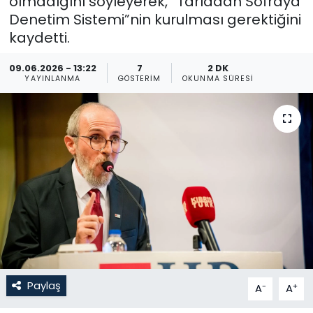
olmadığını söyleyerek, “Tarladan Sofraya
Denetim Sistemi”nin kurulması gerektiğini
Gündem
kaydetti.
KKTC
09.06.2026 - 13:22
7
2 DK
YAYINLANMA
GÖSTERIM
OKUNMA SÜRESI
KKTC YEREL SEÇİM 2018
Kültür Sanat
Magazin
Moda
Nöbetçi Eczaneler
Otomobil Dünyası
Paylaş
-
+
A
A
Politika