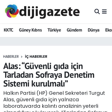
ADVERTORIAL
Hava Durumu
KKTC
Güney Kıbrıs
Türkiye
Gündem
Dünya
Ek
Dijigazete
Trafik Durumu
Dünya
Süper Lig Puan Durumu ve Fikstür
HABERLER
İÇ HABERLER
Eğitim
Tüm Manşetler
Alas: “Güvenli gıda için
Ekonomi
Son Dakika Haberleri
Tarladan Sofraya Denetim
Sistemi kurulmalı”
Foto Galeri
Haber Arşivi
Halkın Partisi (HP) Genel Sekreteri Turgut
GEZİ
Alas, güvenli gıda için yalnızca
laboratuvarda kalıntı analizinin yeterli
Güncel