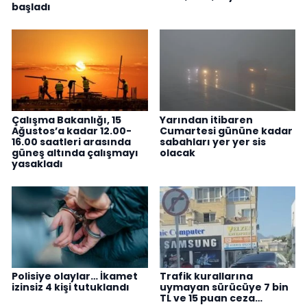
başladı
Çalışma Bakanlığı, 15
Yarından itibaren
Ağustos’a kadar 12.00-
Cumartesi gününe kadar
16.00 saatleri arasında
sabahları yer yer sis
güneş altında çalışmayı
olacak
yasakladı
Polisiye olaylar… İkamet
Trafik kurallarına
izinsiz 4 kişi tutuklandı
uymayan sürücüye 7 bin
TL ve 15 puan ceza…