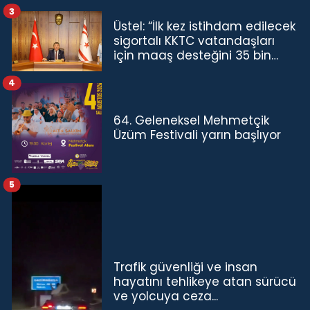
3
Üstel: “İlk kez istihdam edilecek
sigortalı KKTC vatandaşları
için maaş desteğini 35 bin
TL'ye çıkardık”
4
64. Geleneksel Mehmetçik
Üzüm Festivali yarın başlıyor
5
Trafik güvenliği ve insan
hayatını tehlikeye atan sürücü
ve yolcuya ceza...