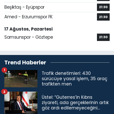
Beşiktaş - Eyüpspor
21:30
Amed - Erzurumspor FK
21:30
17 Ağustos, Pazartesi
Samsunspor - Göztepe
21:30
Trend Haberler
1
Trafik denetimleri: 430
sürücüye yasal işlem, 35 araç
trafikten men
2
Üstel: “Guterres’in Kıbrıs
ziyareti, ada gerçeklerinin artık
göz ardı edilemeyeceğini
göstermiştir”