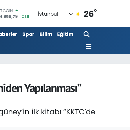
ITCOIN
4.959,79
%1.11
°
26
OLAR
İstanbul
7,7436
%0.18
URO
5,2510
%0.32
aberler
Spor
Bilim
Eğitim
TERLİN
4,4811
%0.38
RAM ALTIN
660.55
%0.03
İST100
3.779
%-14
niden Yapılanması”
ney’in ilk kitabı “KKTC’de