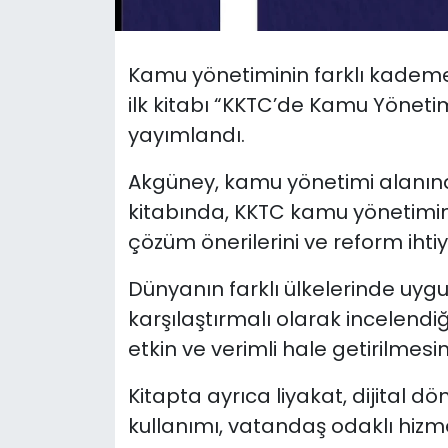
SAĞLIK
Kamu yönetiminin farklı kadem
Spor
ilk kitabı “KKTC’de Kamu Yönet
yayımlandı.
Teknoloji
Akgüney, kamu yönetimi alanında
TÜRKiYE
kitabında, KKTC kamu yönetimini
çözüm önerilerini ve reform ihtiya
Video Galeri
Dünyanın farklı ülkelerinde uy
YAŞAM
karşılaştırmalı olarak incelendi
etkin ve verimli hale getirilmesin
Yazarlar
Kitapta ayrıca liyakat, dijital d
kullanımı, vatandaş odaklı hizme