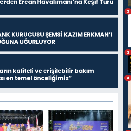
lerden Ercan Havalimanı’na Keşif Turu
2
ANK KURUCUSU ŞEMSİ KAZIM ERKMAN’I
UĞUNA UĞURLUYOR
3
ların kaliteli ve erişilebilir bakım
sı en temel önceliğimiz”
4