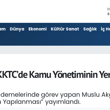
B
6
D
4
E
5
em
Dünya
Ekonomi
Kültür Sanat
Sağlık
İç H
S
6
G
6
B
1
 “KKTC’de Kamu Yönetiminin Ye
ademelerinde görev yapan Muslu Akgü
 Yapılanması” yayımlandı.