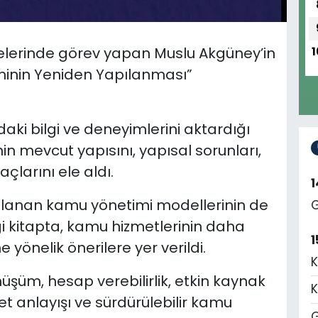
elerinde görev yapan Muslu Akgüney’in
1
iminin Yeniden Yapılanması”
ki bilgi ve deneyimlerini aktardığı
n mevcut yapısını, yapısal sorunları,
çlarını ele aldı.
gulanan kamu yönetimi modellerinin de
G
ği kitapta, kamu hizmetlerinin daha
1
e yönelik önerilere yer verildi.
K
önüşüm, hesap verebilirlik, etkin kaynak
K
t anlayışı ve sürdürülebilir kamu
G