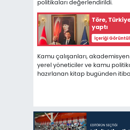
politikaları değerlendirildi.
Töre, Türkiye
yaptı
İçeriği Görüntü
Kamu çalışanları, akademisyenler
yerel yöneticiler ve kamu politik
hazırlanan kitap bugünden itiba
EDITÖRÜN SEÇTIĞI