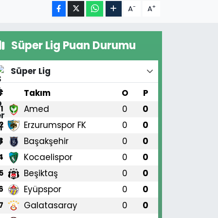
-
+
A
A
Süper Lig Puan Durumu
Süper Lig
#
Takım
O
P
Amed
0
0
1
Erzurumspor FK
0
0
2
Başakşehir
0
0
3
Kocaelispor
0
0
4
Beşiktaş
0
0
5
Eyüpspor
0
0
6
Galatasaray
0
0
7