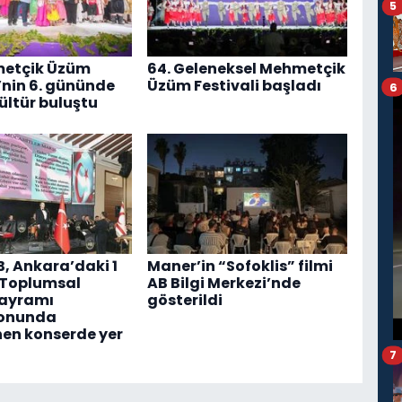
5
metçik Üzüm
64. Geleneksel Mehmetçik
i’nin 6. gününde
Üzüm Festivali başladı
6
ültür buluştu
 Ankara’daki 1
Maner’in “Sofoklis” filmi
 Toplumsal
AB Bilgi Merkezi’nde
Bayramı
gösterildi
yonunda
en konserde yer
7