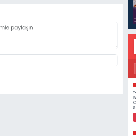
Y
1
C
S