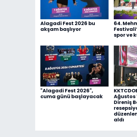
Alagadi Fest 2026 bu
64. Meh
akşam başlıyor
Festival
spor ve k
"Alagadi Fest 2026",
KKTCDOB,
cuma günü başlayacak
Ağustos
Direniş 
resepsi
düzenlen
aldı