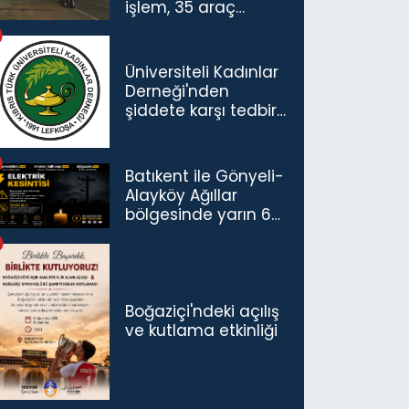
işlem, 35 araç
trafikten men
Üniversiteli Kadınlar
Derneği'nden
şiddete karşı tedbir
çağrısı
Batıkent ile Gönyeli-
Alayköy Ağıllar
bölgesinde yarın 6
saatlik elektrik
kesintisi…
Boğaziçi'ndeki açılış
ve kutlama etkinliği