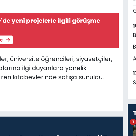
G
'de yeni projelerle ilgili görüşme
1
B
le
B
, üniversite öğrencileri, siyasetçiler,
A
alarına ilgi duyanlara yönelik
1
ren kitabevlerinde satışa sunuldu.
S
1