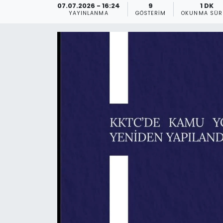
07.07.2026 - 16:24
9
1 DK
YAYINLANMA
GÖSTERIM
OKUNMA SÜR
Gündem
KKTC
KKTC YEREL SEÇİM 2018
Kültür Sanat
Magazin
Moda
Nöbetçi Eczaneler
Otomobil Dünyası
Politika