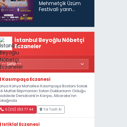
Mehmetçik Üzüm
Festivali yarın
başlıyor
İstanbul Beyoğlu Nöbetçi
Eczaneler
Kasımpaşa Eczanesi
ahya Kahya Mahallesi Kasımpaşa Bostanı Sokak
8A Mutfak Ekipmanları Satan Dükkanların Olduğu
addede Denizbank'ın Karşısı, Albaraka'nın
okağında
0 (212) 253 77 44
Yol Tarifi Al
Istiklal Eczanesi