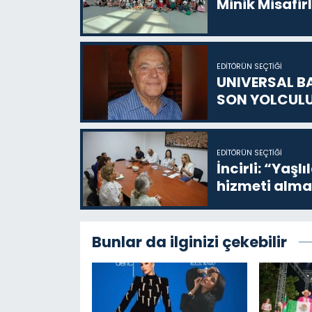
Minik Misafir
EDITÖRÜN SEÇTIĞI
UNIVERSAL B
SON YOLCUL
EDITÖRÜN SEÇTIĞI
İncirli: “Yaşlı
hizmeti alma
Bunlar da ilginizi çekebilir