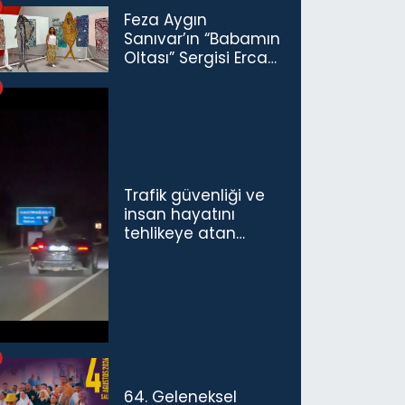
Feza Aygın
Sanıvar’ın “Babamın
Oltası” Sergisi Ercan
Havalimanı’nda
Açıldı
Trafik güvenliği ve
insan hayatını
tehlikeye atan
sürücü ve yolcuya
ceza...
64. Geleneksel