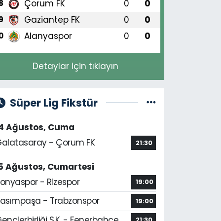
Çorum FK
0
0
8
Gaziantep FK
0
0
9
Alanyaspor
0
0
0
Detaylar için tıklayın
Süper Lig Fikstür
14 Ağustos, Cuma
alatasaray - Çorum FK
21:30
5 Ağustos, Cumartesi
onyaspor - Rizespor
19:00
asımpaşa - Trabzonspor
19:00
ençlerbirliği S.K. - Fenerbahçe
21:30