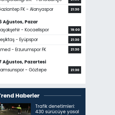
aziantep FK - Alanyaspor
21:30
6 Ağustos, Pazar
aşakşehir - Kocaelispor
19:00
eşiktaş - Eyüpspor
21:30
med - Erzurumspor FK
21:30
7 Ağustos, Pazartesi
amsunspor - Göztepe
21:30
Trend Haberler
Trafik denetimleri:
430 sürücüye yasal