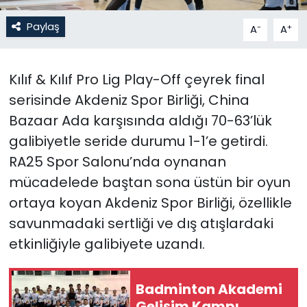
Paylaş
-
+
A
A
SAĞLIK
Spor
Kılıf & Kılıf Pro Lig Play-Off çeyrek final
serisinde Akdeniz Spor Birliği, China
Teknoloji
Bazaar Ada karşısında aldığı 70-63’lük
TÜRKiYE
galibiyetle seride durumu 1-1’e getirdi.
RA25 Spor Salonu’nda oynanan
Video Galeri
mücadelede baştan sona üstün bir oyun
ortaya koyan Akdeniz Spor Birliği, özellikle
YAŞAM
savunmadaki sertliği ve dış atışlardaki
Yazarlar
etkinliğiyle galibiyete uzandı.
Badminton Akademi
Gelişim Kampı