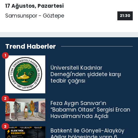
17 Ağustos, Pazartesi
Samsunspor - Göztepe
21:30
Trend Haberler
1
Üniversiteli Kadınlar
Derneği'nden şiddete karşı
tedbir çağrısı
2
Feza Aygın Sanıvar’ın
“Babamın Oltası” Sergisi Ercan
Havalimanı’nda Açıldı
3
Batıkent ile Gönyeli-Alayköy
Ağıllar bölgesinde yarın 6