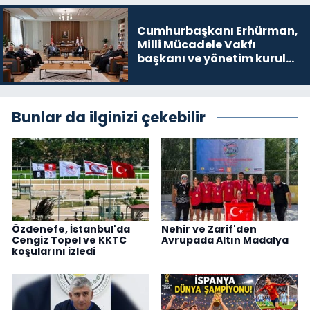
Cumhurbaşkanı Erhürman,
Milli Mücadele Vakfı
başkanı ve yönetim kurulu
üyelerini kabul etti
Bunlar da ilginizi çekebilir
Özdenefe, İstanbul'da
Nehir ve Zarif'den
Cengiz Topel ve KKTC
Avrupada Altın Madalya
koşularını izledi