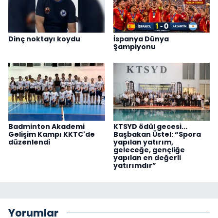
Dinç noktayı koydu
İspanya Dünya
Şampiyonu
Badminton Akademi
KTSYD ödül gecesi...
Gelişim Kampı KKTC'de
Başbakan Üstel: “Spora
düzenlendi
yapılan yatırım,
geleceğe, gençliğe
yapılan en değerli
yatırımdır”
Yorumlar