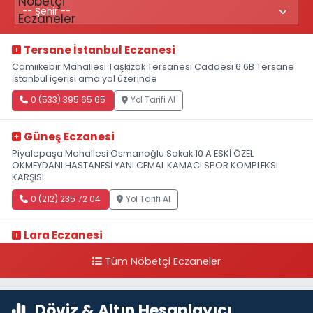
Tersane İstanbul Eczanesi
Camiikebir Mahallesi Taşkızak Tersanesi Caddesi 6 6B Tersane
İstanbul içerisi ama yol üzerinde
0 (533) 395 65 65
Yol Tarifi Al
Güneş Eczanesi
Piyalepaşa Mahallesi Osmanoğlu Sokak 10 A ESKİ ÖZEL
OKMEYDANI HASTANESİ YANI CEMAL KAMACI SPOR KOMPLEKSI
KARŞISI
0 (212) 235 72 04
Yol Tarifi Al
Lara Eczanesi
Cihangir Mahallesi Sıraselviler Caddesi 73 A TAKSİM İLK YARDIM
Tüm Nöbetçi Eczaneler
HASTANESİ KARŞISI
0 (212) 293 90 86
Yol Tarifi Al
Döviz & Altın Hesaplayıcı