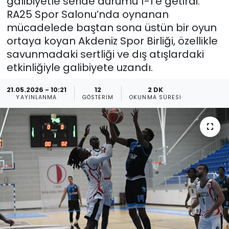
galibiyetle seride durumu 1-1’e getirdi.
RA25 Spor Salonu’nda oynanan
Gündem
mücadelede baştan sona üstün bir oyun
ortaya koyan Akdeniz Spor Birliği, özellikle
KKTC
savunmadaki sertliği ve dış atışlardaki
etkinliğiyle galibiyete uzandı.
KKTC YEREL SEÇİM 2018
21.05.2026 - 10:21
12
2 DK
Kültür Sanat
YAYINLANMA
GÖSTERIM
OKUNMA SÜRESI
Magazin
Moda
Nöbetçi Eczaneler
Otomobil Dünyası
Politika