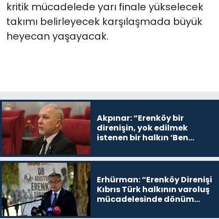
kritik mücadelede yarı finale yükselecek
takımı belirleyecek karşılaşmada büyük
heyecan yaşayacak.
Akpınar: “Erenköy bir
direnişin, yok edilmek
istenen bir halkın ‘Ben
buradayım ve var olmaya
devam edeceğim’ dediği
yer
Erhürman: “Erenköy Direnişi
Kıbrıs Türk halkının varoluş
mücadelesinde dönüm
noktalarından biri”