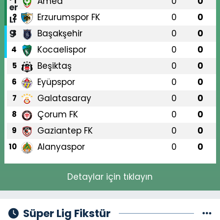
Amed
0
0
1
Erzurumspor FK
0
0
2
Başakşehir
0
0
3
Kocaelispor
0
0
4
Beşiktaş
0
0
5
Eyüpspor
0
0
6
Galatasaray
0
0
7
Çorum FK
0
0
8
Gaziantep FK
0
0
9
Alanyaspor
0
0
10
Detaylar için tıklayın
Süper Lig Fikstür