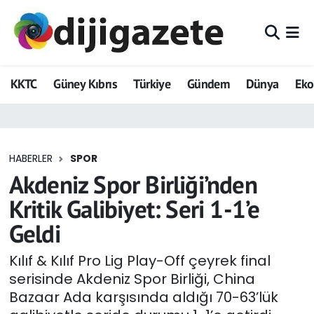
ADVERTORIAL
Hava Durumu
KKTC
Güney Kıbrıs
Türkiye
Gündem
Dünya
Ek
Dijigazete
Trafik Durumu
Dünya
Süper Lig Puan Durumu ve Fikstür
HABERLER
SPOR
Eğitim
Tüm Manşetler
Akdeniz Spor Birliği’nden
Ekonomi
Son Dakika Haberleri
Kritik Galibiyet: Seri 1-1’e
Geldi
Foto Galeri
Haber Arşivi
Kılıf & Kılıf Pro Lig Play-Off çeyrek final
GEZİ
serisinde Akdeniz Spor Birliği, China
Bazaar Ada karşısında aldığı 70-63’lük
Güncel