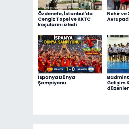
Özdenefe, İstanbul'da
Nehir ve 
Cengiz Topel ve KKTC
Avrupad
koşularını izledi
İspanya Dünya
Badmint
Şampiyonu
Gelişim 
düzenle