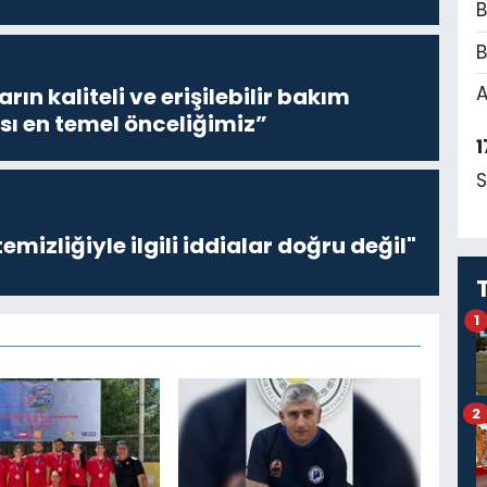
B
B
A
ların kaliteli ve erişilebilir bakım
sı en temel önceliğimiz”
1
S
emizliğiyle ilgili iddialar doğru değil"
1
2