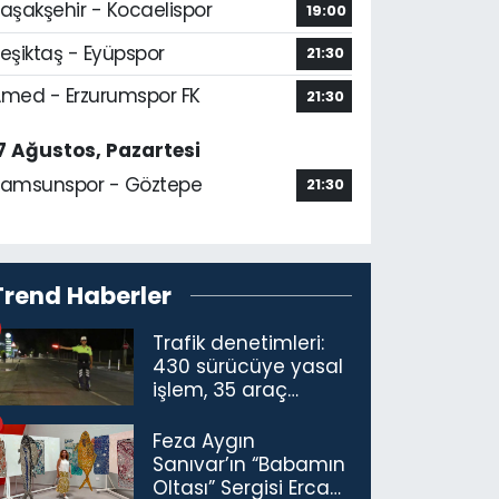
aşakşehir - Kocaelispor
19:00
eşiktaş - Eyüpspor
21:30
med - Erzurumspor FK
21:30
7 Ağustos, Pazartesi
amsunspor - Göztepe
21:30
Trend Haberler
Trafik denetimleri:
430 sürücüye yasal
işlem, 35 araç
trafikten men
Feza Aygın
Sanıvar’ın “Babamın
Oltası” Sergisi Ercan