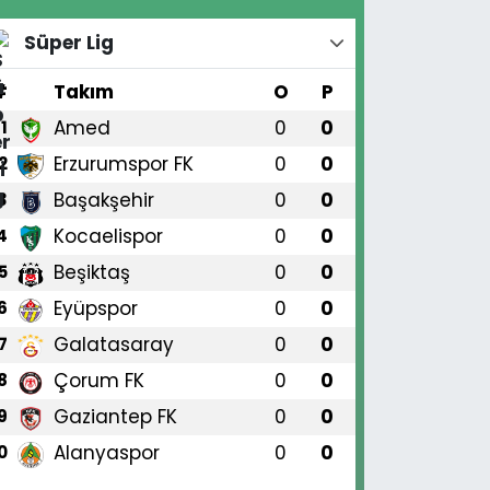
Süper Lig
#
Takım
O
P
Amed
0
0
1
Erzurumspor FK
0
0
2
Başakşehir
0
0
3
Kocaelispor
0
0
4
Beşiktaş
0
0
5
Eyüpspor
0
0
6
Galatasaray
0
0
7
Çorum FK
0
0
8
Gaziantep FK
0
0
9
Alanyaspor
0
0
0