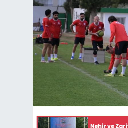
Gündem
KKTC
KKTC YEREL SEÇİM 2018
Kültür Sanat
Magazin
Moda
Nöbetçi Eczaneler
Otomobil Dünyası
Nehir ve Zar
Politika