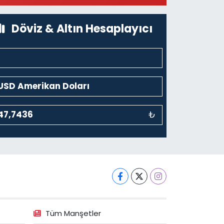
üzesi Arkası-kalaycıbahçe Meydana Doğru
0 (212) 369 95 85
Yol Tarifi Al
Döviz & Altın Hesaplayıcı
₺
Tüm Manşetler