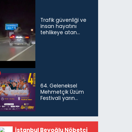
Trafik güvenliği ve
insan hayatını
tehlikeye atan
sürücü ve yolcuya
ceza...
64. Geleneksel
Mehmetçik Üzüm
Festivali yarın
başlıyor
İstanbul Beyoğlu Nöbetçi