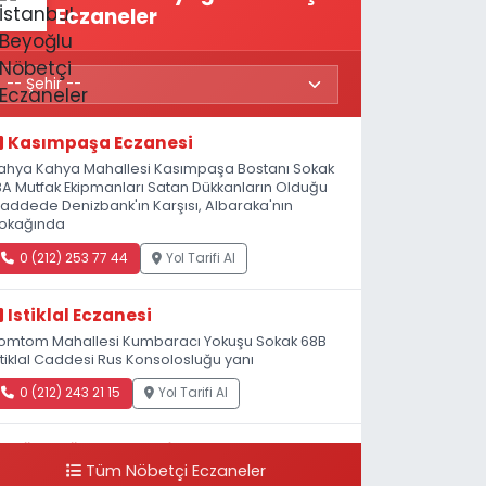
Eczaneler
Kasımpaşa Eczanesi
ahya Kahya Mahallesi Kasımpaşa Bostanı Sokak
8A Mutfak Ekipmanları Satan Dükkanların Olduğu
addede Denizbank'ın Karşısı, Albaraka'nın
okağında
0 (212) 253 77 44
Yol Tarifi Al
Istiklal Eczanesi
omtom Mahallesi Kumbaracı Yokuşu Sokak 68B
stiklal Caddesi Rus Konsolosluğu yanı
0 (212) 243 21 15
Yol Tarifi Al
Güleryüz Eczanesi
Tüm Nöbetçi Eczaneler
iripaşa Mahallesi Şaban Deresi Sokak 7 D Koç