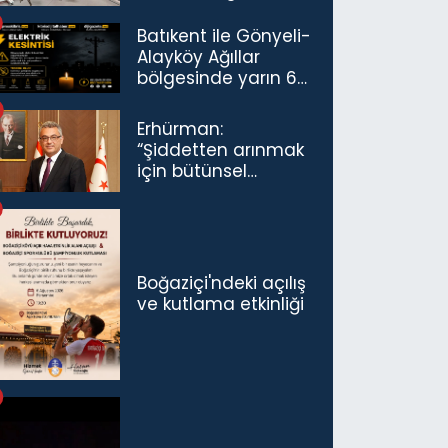
Havalimanı’nda
Açıldı
Batıkent ile Gönyeli-
Alayköy Ağıllar
bölgesinde yarın 6
saatlik elektrik
kesintisi…
Erhürman:
“Şiddetten arınmak
için bütünsel
politikaları
konuşmamız
gerekiyor”
Boğaziçi'ndeki açılış
ve kutlama etkinliği