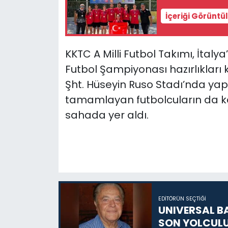
İçeriği Görüntü
SAĞLIK
Spor
KKTC A Milli Futbol Takımı,
İ
talya
Futbol
Ş
ampiyonası hazırlıklar
Teknoloji
Ş
ht. Hüseyin Ruso Stadı’nda ya
tamamlayan futbolcuların da katı
TÜRKiYE
sahada yer aldı.
Video Galeri
YAŞAM
Yazarlar
EDITÖRÜN SEÇTIĞI
UNIVERSAL B
SON YOLCUL