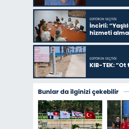
EDITÖRÜN SEÇTIĞI
İncirli: “Yaşlı
hizmeti alma
EDITÖRÜN SEÇTIĞI
KIB-TEK: “Ot t
Bunlar da ilginizi çekebilir