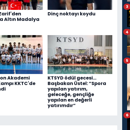
3
Zarif'den
Dinç noktayı koydu
a Altın Madalya
4
5
on Akademi
KTSYD ödül gecesi...
Kampı KKTC'de
Başbakan Üstel: “Spora
ndi
yapılan yatırım,
geleceğe, gençliğe
yapılan en değerli
yatırımdır”
6