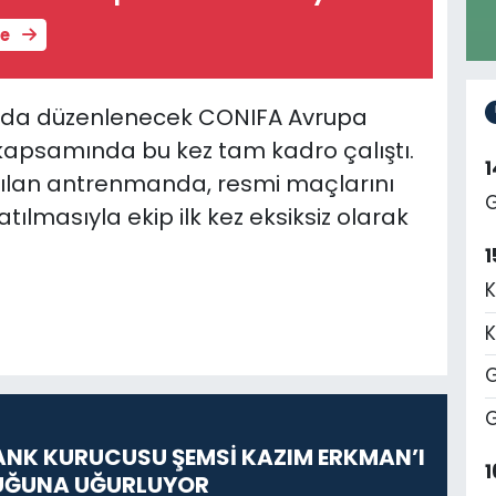
le
’da düzenlenecek CONIFA Avrupa
ı kapsamında bu kez tam kadro çalı
ş
tı.
pılan antrenmanda, resmi maçlarını
G
lmasıyla ekip ilk kez eksiksiz olarak
1
K
K
G
G
ANK KURUCUSU ŞEMSİ KAZIM ERKMAN’I
1
UĞUNA UĞURLUYOR