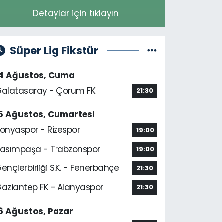
Detaylar için tıklayın
Süper Lig Fikstür
14 Ağustos, Cuma
alatasaray - Çorum FK
21:30
5 Ağustos, Cumartesi
onyaspor - Rizespor
19:00
asımpaşa - Trabzonspor
19:00
ençlerbirliği S.K. - Fenerbahçe
21:30
aziantep FK - Alanyaspor
21:30
6 Ağustos, Pazar