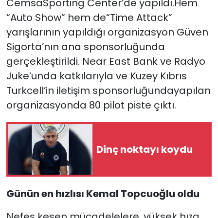
CemsaSporting Center’de yapıldı.Hem
“Auto Show” hem de“Time Attack”
SAĞLIK
yarışlarının yapıldığı organizasyon Güven
Sigorta’nın ana sponsorluğunda
Spor
gerçekleştirildi. Near East Bank ve Radyo
Teknoloji
Juke’unda katkılarıyla ve Kuzey Kıbrıs
Turkcell’in iletişim sponsorluğundayapılan
TÜRKiYE
organizasyonda 80 pilot piste çıktı.
Video Galeri
YAŞAM
Dinç noktayı koydu
Yazarlar
Günün en hızlısı Kemal Topcuoğlu oldu
Nefes kesen mücadelelere, yüksek hıza,