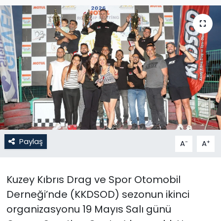
Gündem
KKTC
KKTC YEREL SEÇİM 2018
Kültür Sanat
Magazin
Paylaş
-
+
Moda
A
A
Nöbetçi Eczaneler
Kuzey Kıbrıs Drag ve Spor Otomobil
Derneği’nde (KKDSOD) sezonun ikinci
Otomobil Dünyası
organizasyonu 19 Mayıs Salı günü
Politika