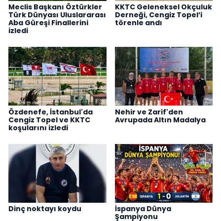
Meclis Başkanı Öztürkler
KKTC Geleneksel Okçuluk
Türk Dünyası Uluslararası
Derneği, Cengiz Topel’i
Aba Güreşi Finallerini
törenle andı
izledi
Özdenefe, İstanbul'da
Nehir ve Zarif'den
Cengiz Topel ve KKTC
Avrupada Altın Madalya
koşularını izledi
Dinç noktayı koydu
İspanya Dünya
Şampiyonu