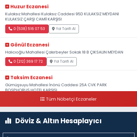
Huzur Eczanesi
Kulaksız Mahallesi Kulaksız Caddesi 95D KULAKSIZ MEYDANI
KULAKSIZ ÇARŞI CAMİİ KARŞISI
0 (538) 516 07 53
Yol Tarifi Al
Gönül Eczanesi
Halıcıoğlu Mahallesi Çakırbeyler Sokak 18 B ÇIKSALIN MEYDAN
0 (212) 369 17 72
Yol Tarifi Al
Taksim Eczanesi
Gümüşsuyu Mahallesi İnönü Caddesi 25A CVK PARK
BOSPHORUS HOTEL KARŞISI
Tüm Nöbetçi Eczaneler
0 (212) 249 50 99
Yol Tarifi Al
Döviz & Altın Hesaplayıcı