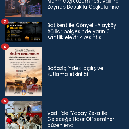
Mehmetçik Üzüm Festivali’ne
Zeynep Bastık’la Coşkulu Final
3
Batıkent ile Gönyeli-Alayköy
Ağıllar bölgesinde yarın 6
saatlik elektrik kesintisi…
4
Boğaziçi'ndeki açılış ve
kutlama etkinliği
5
Vadili'de "Yapay Zeka ile
Geleceğe Hazır Ol" semineri
düzenlendi