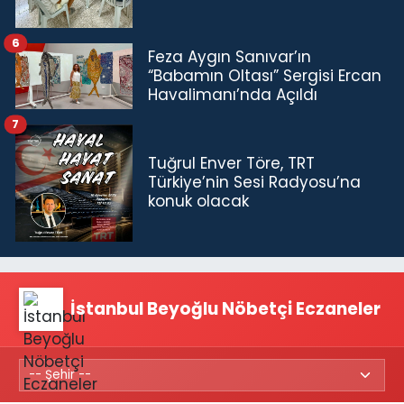
6
Feza Aygın Sanıvar’ın
“Babamın Oltası” Sergisi Ercan
Havalimanı’nda Açıldı
7
Tuğrul Enver Töre, TRT
Türkiye’nin Sesi Radyosu’na
konuk olacak
İstanbul Beyoğlu Nöbetçi Eczaneler