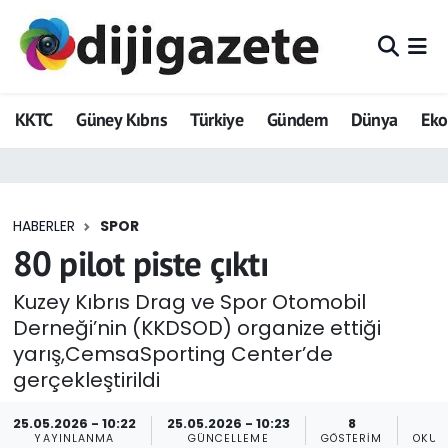
ADVERTORIAL
Hava Durumu
KKTC
Güney Kıbrıs
Türkiye
Gündem
Dünya
Ek
Dijigazete
Trafik Durumu
Dünya
Süper Lig Puan Durumu ve Fikstür
HABERLER
SPOR
Eğitim
Tüm Manşetler
80 pilot piste çıktı
Ekonomi
Son Dakika Haberleri
Kuzey Kıbrıs Drag ve Spor Otomobil
Derneği’nin (KKDSOD) organize ettiği
Foto Galeri
Haber Arşivi
yarış,CemsaSporting Center’de
gerçekleştirildi
GEZİ
25.05.2026 - 10:22
25.05.2026 - 10:23
8
4
Güncel
YAYINLANMA
GÜNCELLEME
GÖSTERIM
OKUN