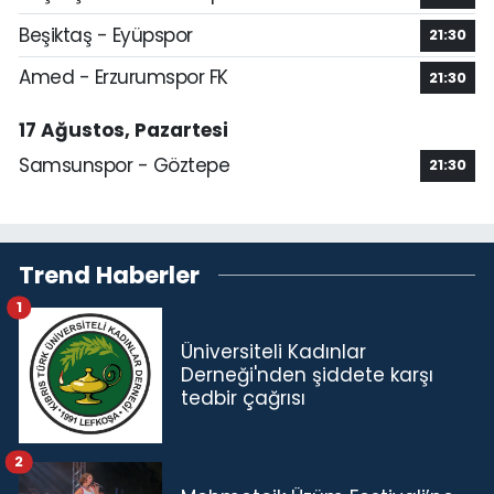
Beşiktaş - Eyüpspor
21:30
Amed - Erzurumspor FK
21:30
17 Ağustos, Pazartesi
Samsunspor - Göztepe
21:30
Trend Haberler
1
Üniversiteli Kadınlar
Derneği'nden şiddete karşı
tedbir çağrısı
2