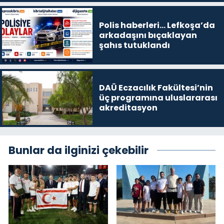
Polis haberleri… Lefkoşa’da
arkadaşını bıçaklayan
şahıs tutuklandı
DAÜ Eczacılık Fakültesi’nin
üç programına uluslararası
akreditasyon
Bunlar da ilginizi çekebilir