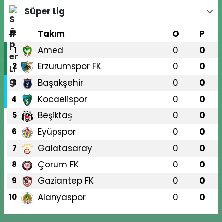
Süper Lig
#
Takım
O
P
Amed
0
0
1
Erzurumspor FK
0
0
2
Başakşehir
0
0
3
Kocaelispor
0
0
4
Beşiktaş
0
0
5
Eyüpspor
0
0
6
Galatasaray
0
0
7
Çorum FK
0
0
8
Gaziantep FK
0
0
9
Alanyaspor
0
0
10