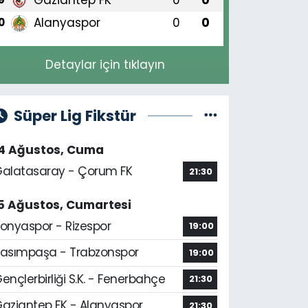
Alanyaspor
0
0
0
Detaylar için tıklayın
Süper Lig Fikstür
14 Ağustos, Cuma
alatasaray - Çorum FK
21:30
5 Ağustos, Cumartesi
onyaspor - Rizespor
19:00
asımpaşa - Trabzonspor
19:00
ençlerbirliği S.K. - Fenerbahçe
21:30
aziantep FK - Alanyaspor
21:30