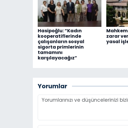
Hasipoğlu: “Kadın
Mahkeme
kooperatiflerinde
zarar ve
çalışanların sosyal
yasal işl
sigorta primlerinin
tamamını
karşılayacağız”
Yorumlar