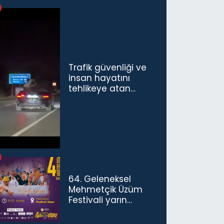
Trafik güvenliği ve
insan hayatını
tehlikeye atan
sürücü ve yolcuya
ceza...
64. Geleneksel
Mehmetçik Üzüm
Festivali yarın
başlıyor