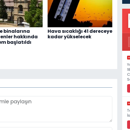
 binalarına
Hava sıcaklığı 41 dereceye
renler hakkında
kadar yükselecek
em başlatıldı
Y
1
C
S
T
İ