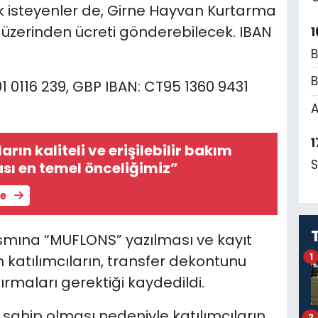
 isteyenler de, Girne Hayvan Kurtarma
üzerinden ücreti gönderebilecek. IBAN
1
B
B
1 0116 239, GBP IBAN: CT95 1360 9431
A
1
ıların kaliteli ve erişilebilir bakım
S
sı en temel önceliğimiz”
le
ısmına “MUFLONS” yazılması ve kayıt
1
katılımcıların, transfer dekontunu
rmaları gerektiği kaydedildi.
a sahip olması nedeniyle katılımcıların
2