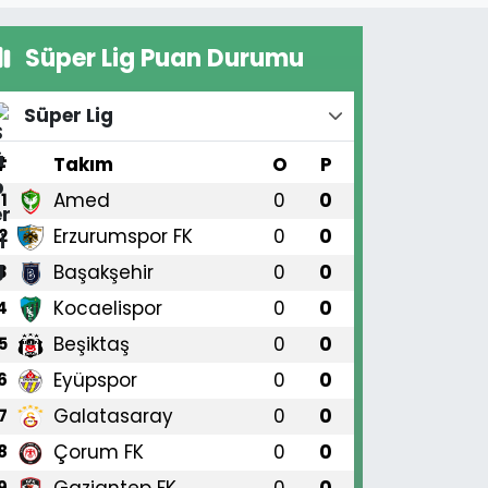
Süper Lig Puan Durumu
Süper Lig
#
Takım
O
P
Amed
0
0
1
Erzurumspor FK
0
0
2
Başakşehir
0
0
3
Kocaelispor
0
0
4
Beşiktaş
0
0
5
Eyüpspor
0
0
6
Galatasaray
0
0
7
Çorum FK
0
0
8
Gaziantep FK
0
0
9