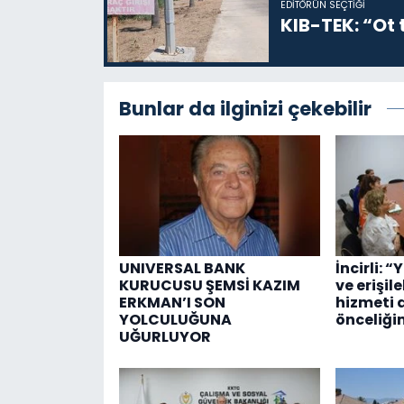
EDITÖRÜN SEÇTIĞI
KIB-TEK: “Ot t
Bunlar da ilginizi çekebilir
UNIVERSAL BANK
İncirli: “
KURUCUSU ŞEMSİ KAZIM
ve erişil
ERKMAN’I SON
hizmeti 
YOLCULUĞUNA
önceliği
UĞURLUYOR