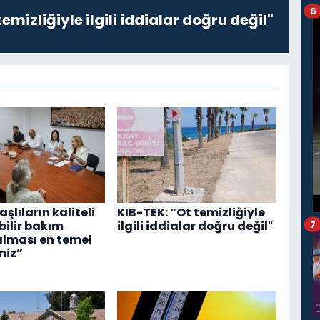
6
emizliğiyle ilgili iddialar doğru değil"
Yaşlıların kaliteli
KIB-TEK: “Ot temizliğiyle
ebilir bakım
ilgili iddialar doğru değil"
7
alması en temel
miz”