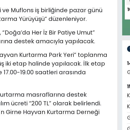
ve Muflons iş birliğinde pazar günü
1
tarma Yürüyüşü” düzenleniyor.
, “Doğa’da Her İz Bir Patiye Umut”
larına destek amacıyla yapılacak.
ayvan Kurtarma Park Yeri” toplanma
iki etap halinde yapılacak. İlk etap
e 17.00-19.00 saatleri arasında
G
1
kurtarma masraflarına destek
K
m ücreti “200 TL” olarak belirlendi.
K
dan Girne Hayvan Kurtarma Derneği
G
G