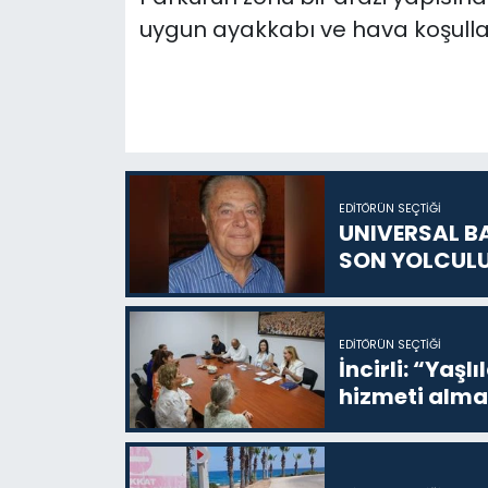
uygun ayakkabı ve hava koşulları
EDITÖRÜN SEÇTIĞI
UNIVERSAL B
SON YOLCUL
EDITÖRÜN SEÇTIĞI
İncirli: “Yaşlı
hizmeti alma