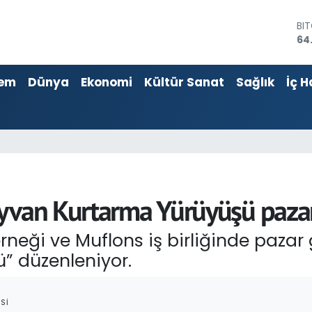
64
DO
47
EU
55
em
Dünya
Ekonomi
Kültür Sanat
Sağlık
İç H
ST
64
GR
66
Bİ
13
ayvan Kurtarma Yürüyüşü paza
eği ve Muflons iş birliğinde pazar 
” düzenleniyor.
SI