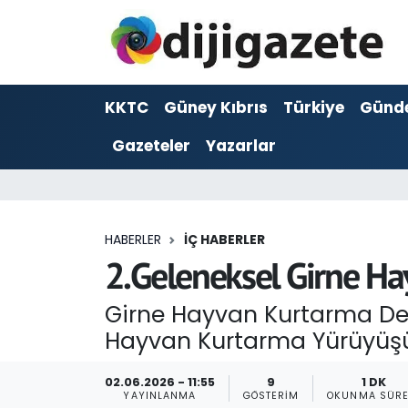
ADVERTORIAL
Hava Durumu
KKTC
Güney Kıbrıs
Türkiye
Günd
Dijigazete
Trafik Durumu
Gazeteler
Yazarlar
Dünya
Süper Lig Puan Durumu ve Fikstür
Eğitim
Tüm Manşetler
HABERLER
İÇ HABERLER
Ekonomi
Son Dakika Haberleri
2.Geleneksel Girne H
Foto Galeri
Haber Arşivi
Girne Hayvan Kurtarma Dern
Hayvan Kurtarma Yürüyüşü
GEZİ
02.06.2026 - 11:55
9
1 DK
Güncel
YAYINLANMA
GÖSTERIM
OKUNMA SÜRE