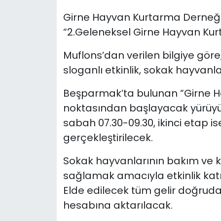
Girne Hayvan Kurtarma Derneği 
SAĞLIK
“2.Geleneksel Girne Hayvan Kur
Spor
Muflons’dan verilen bilgiye göre
sloganlı etkinlik, sokak hayvan
Teknoloji
Beşparmak’ta bulunan “Girne H
TÜRKiYE
noktasından başlayacak yürüyüş 
sabah 07.30-09.30, ikinci etap is
Video Galeri
gerçekleştirilecek.
YAŞAM
Sokak hayvanlarının bakım ve 
Yazarlar
sağlamak amacıyla etkinlik katılı
Elde edilecek tüm gelir doğru
hesabına aktarılacak.