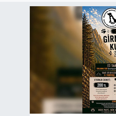
Gündem
KKTC
KKTC YEREL SEÇİM 2018
Kültür Sanat
Magazin
Moda
Nöbetçi Eczaneler
Otomobil Dünyası
Politika