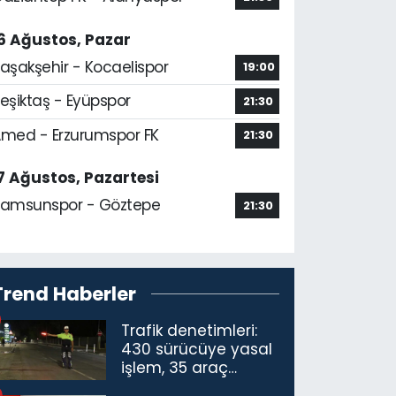
6 Ağustos, Pazar
aşakşehir - Kocaelispor
19:00
eşiktaş - Eyüpspor
21:30
med - Erzurumspor FK
21:30
7 Ağustos, Pazartesi
amsunspor - Göztepe
21:30
Trend Haberler
Trafik denetimleri:
430 sürücüye yasal
işlem, 35 araç
trafikten men