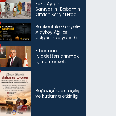
Feza Aygın
Sanıvar’ın “Babamın
Oltası” Sergisi Ercan
Havalimanı’nda
Açıldı
Batıkent ile Gönyeli-
Alayköy Ağıllar
bölgesinde yarın 6
saatlik elektrik
kesintisi…
Erhürman:
“Şiddetten arınmak
için bütünsel
politikaları
konuşmamız
gerekiyor”
Boğaziçi'ndeki açılış
ve kutlama etkinliği