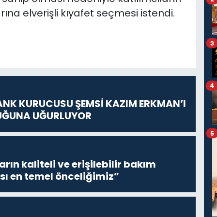
na elverişli kıyafet seçmesi istendi.
3
4
ANK KURUCUSU ŞEMSİ KAZIM ERKMAN’I
UĞUNA UĞURLUYOR
5
ların kaliteli ve erişilebilir bakım
sı en temel önceliğimiz”