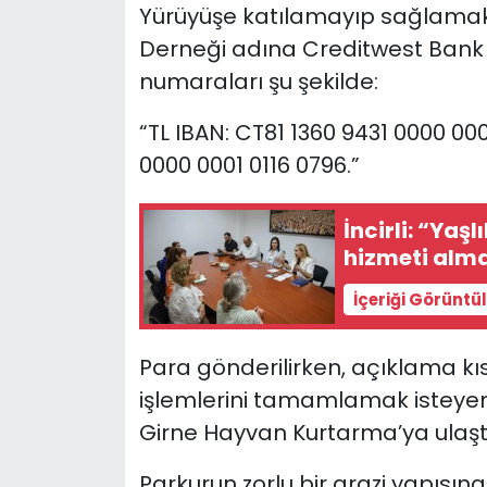
Yürüyüşe katılamayıp sağlamak
Derneği adına Creditwest Bank 
numaraları şu şekilde:
“TL IBAN: CT81 1360 9431 0000 000
0000 0001 0116 0796.”
İncirli: “Yaşl
hizmeti alma
İçeriği Görüntü
Para gönderilirken, açıklama k
işlemlerini tamamlamak isteyen 
Girne Hayvan Kurtarma’ya ulaştı
Parkurun zorlu bir arazi yapısın