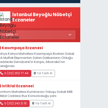
İstanbul Beyoğlu Nöbetçi
Eczaneler
Kasımpaşa Eczanesi
ahya Kahya Mahallesi Kasımpaşa Bostanı Sokak
8A Mutfak Ekipmanları Satan Dükkanların Olduğu
addede Denizbank'ın Karşısı, Albaraka'nın
okağında
0 (212) 253 77 44
Yol Tarifi Al
Istiklal Eczanesi
omtom Mahallesi Kumbaracı Yokuşu Sokak 68B
stiklal Caddesi Rus Konsolosluğu yanı
0 (212) 243 21 15
Yol Tarifi Al