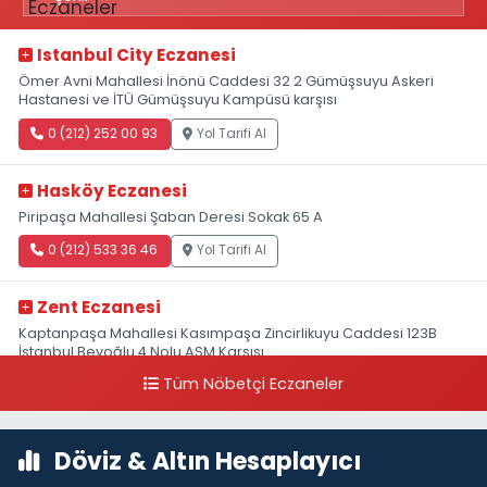
Istanbul City Eczanesi
Ömer Avni Mahallesi İnönü Caddesi 32 2 Gümüşsuyu Askeri
Hastanesi ve İTÜ Gümüşsuyu Kampüsü karşısı
0 (212) 252 00 93
Yol Tarifi Al
Hasköy Eczanesi
Piripaşa Mahallesi Şaban Deresi Sokak 65 A
0 (212) 533 36 46
Yol Tarifi Al
Zent Eczanesi
Kaptanpaşa Mahallesi Kasımpaşa Zincirlikuyu Caddesi 123B
İstanbul Beyoğlu 4 Nolu ASM Karşısı
Tüm Nöbetçi Eczaneler
0 (212) 297 96 92
Yol Tarifi Al
Döviz & Altın Hesaplayıcı