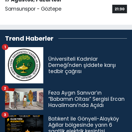
Samsunspor - Göztepe
21:30
Trend Haberler
1
Üniversiteli Kadınlar
Derneği'nden şiddete karşı
tedbir çağrısı
2
Feza Aygın Sanıvar’ın
“Babamın Oltası” Sergisi Ercan
Havalimanı’nda Açıldı
3
Batıkent ile Gönyeli-Alayköy
Ağıllar bölgesinde yarın 6
saatlik elektrik kesintisi…