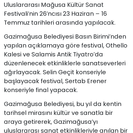
Uluslararası Mağusa Kültür Sanat
Festivali’nin 26’ncısı 23 Haziran – 16
SAĞLIK
Temmuz tarihleri arasında yapılacak.
Spor
Gazimağusa Belediyesi Basın Birimi’nden
Teknoloji
yapılan açıklamaya göre festival, Othello
Kalesi ve Salamis Antik Tiyatro’da
TÜRKiYE
düzenlenecek etkinliklerle sanatseverleri
ağırlayacak. Selin Geçit konseriyle
Video Galeri
başlayacak festival, Sertab Erener
konseriyle final yapacak.
YAŞAM
Gazimağusa Belediyesi, bu yıl da kentin
Yazarlar
tarihsel mirasını kültür ve sanatla bir
araya getirerek, Gazimağusa’yı
uluslararası sanat etkinlikleriyle anılan bir