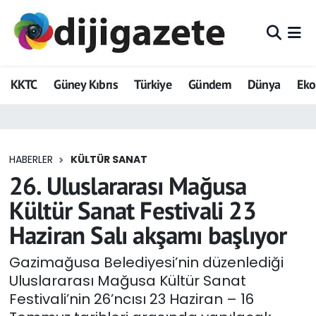
ADVERTORIAL
Hava Durumu
KKTC
Güney Kıbrıs
Türkiye
Gündem
Dünya
Ek
Dijigazete
Trafik Durumu
Dünya
Süper Lig Puan Durumu ve Fikstür
HABERLER
KÜLTÜR SANAT
Eğitim
Tüm Manşetler
26. Uluslararası Mağusa
Ekonomi
Son Dakika Haberleri
Kültür Sanat Festivali 23
Haziran Salı akşamı başlıyor
Foto Galeri
Haber Arşivi
Gazimağusa Belediyesi’nin düzenlediği
GEZİ
Uluslararası Mağusa Kültür Sanat
Festivali’nin 26’ncısı 23 Haziran – 16
Güncel