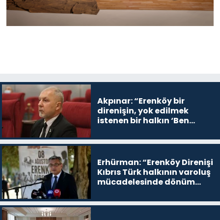
Akpınar: “Erenköy bir
direnişin, yok edilmek
istenen bir halkın ‘Ben
buradayım ve var olmaya
devam edeceğim’ dediği
yer
Erhürman: “Erenköy Direnişi
Kıbrıs Türk halkının varoluş
mücadelesinde dönüm
noktalarından biri”