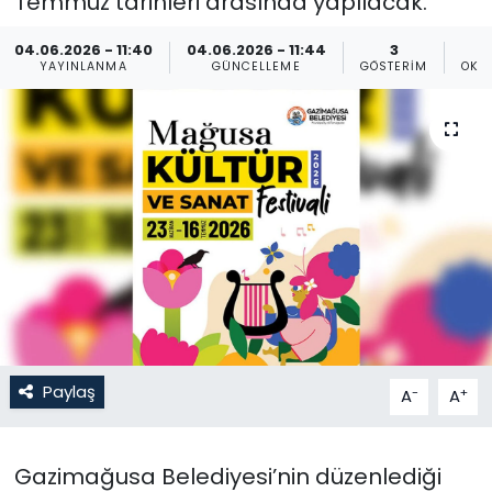
Temmuz tarihleri arasında yapılacak.
Gündem
04.06.2026 - 11:40
04.06.2026 - 11:44
3
YAYINLANMA
GÜNCELLEME
GÖSTERIM
OKU
KKTC
KKTC YEREL SEÇİM 2018
Kültür Sanat
Magazin
Moda
Nöbetçi Eczaneler
Paylaş
-
+
A
A
Otomobil Dünyası
Gazimağusa Belediyesi’nin düzenlediği
Politika