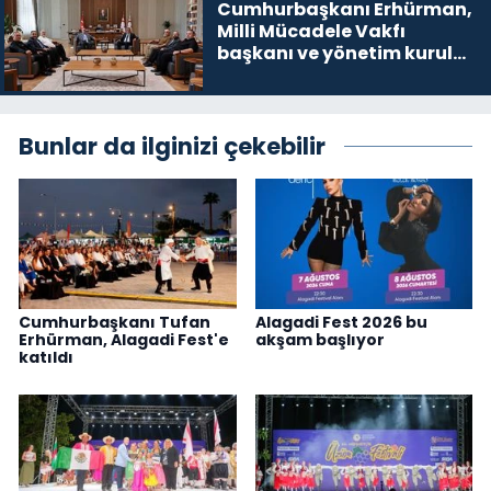
Cumhurbaşkanı Erhürman,
Milli Mücadele Vakfı
başkanı ve yönetim kurulu
üyelerini kabul etti
Bunlar da ilginizi çekebilir
Cumhurbaşkanı Tufan
Alagadi Fest 2026 bu
Erhürman, Alagadi Fest'e
akşam başlıyor
katıldı