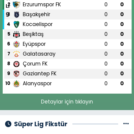
Erzurumspor FK
0
0
2
Başakşehir
0
0
3
Kocaelispor
0
0
4
Beşiktaş
0
0
5
Eyüpspor
0
0
6
Galatasaray
0
0
7
Çorum FK
0
0
8
Gaziantep FK
0
0
9
Alanyaspor
0
0
10
Detaylar için tıklayın
Süper Lig Fikstür