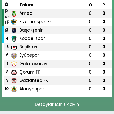
#
Takım
O
P
Amed
0
0
1
Erzurumspor FK
0
0
2
Başakşehir
0
0
3
Kocaelispor
0
0
4
Beşiktaş
0
0
5
Eyüpspor
0
0
6
Galatasaray
0
0
7
Çorum FK
0
0
8
Gaziantep FK
0
0
9
Alanyaspor
0
0
10
Detaylar için tıklayın