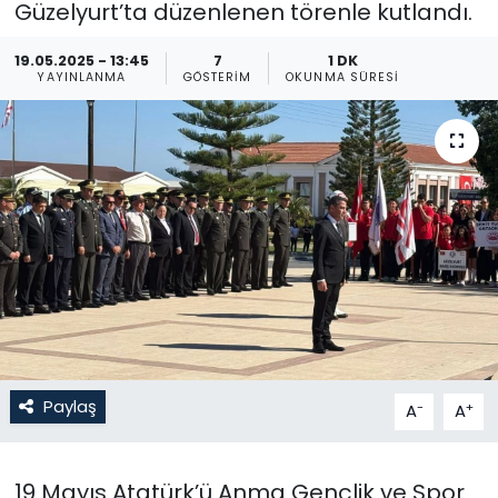
Güzelyurt’ta düzenlenen törenle kutlandı.
Gündem
19.05.2025 - 13:45
7
1 DK
YAYINLANMA
GÖSTERIM
OKUNMA SÜRESI
KKTC
KKTC YEREL SEÇİM 2018
Kültür Sanat
Magazin
Moda
Nöbetçi Eczaneler
Paylaş
-
+
A
A
Otomobil Dünyası
19 Mayıs Atatürk’ü Anma Gençlik ve Spor
Politika