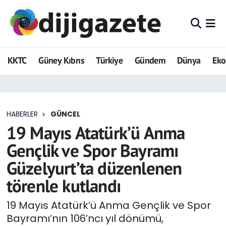
ADVERTORIAL
Hava Durumu
KKTC
Güney Kıbrıs
Türkiye
Gündem
Dünya
Ek
Dijigazete
Trafik Durumu
Dünya
Süper Lig Puan Durumu ve Fikstür
HABERLER
GÜNCEL
Eğitim
Tüm Manşetler
19 Mayıs Atatürk’ü Anma
Ekonomi
Son Dakika Haberleri
Gençlik ve Spor Bayramı
Güzelyurt’ta düzenlenen
Foto Galeri
Haber Arşivi
törenle kutlandı
GEZİ
19 Mayıs Atatürk’ü Anma Gençlik ve Spor
Bayramı’nın 106’ncı yıl dönümü,
Güncel