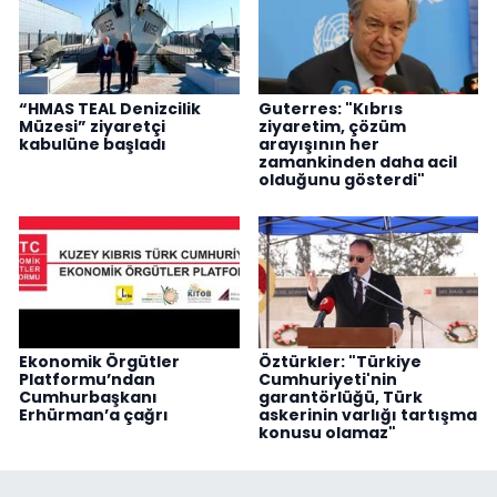
“HMAS TEAL Denizcilik
Guterres: "Kıbrıs
Müzesi” ziyaretçi
ziyaretim, çözüm
kabulüne başladı
arayışının her
zamankinden daha acil
olduğunu gösterdi"
Ekonomik Örgütler
Öztürkler: "Türkiye
Platformu’ndan
Cumhuriyeti'nin
Cumhurbaşkanı
garantörlüğü, Türk
Erhürman’a çağrı
askerinin varlığı tartışma
konusu olamaz"