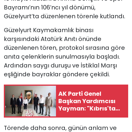
Bayramı’nın 106’ncı yıl dönümü,
SAĞLIK
Güzelyurt’ta düzenlenen törenle kutlandı.
Spor
Güzelyurt Kaymakamlık binası
karşısındaki Atatürk Anıtı önünde
Teknoloji
düzenlenen tören, protokol sırasına göre
anıta çelenklerin sunulmasıyla başladı.
TÜRKiYE
Ardından saygı duruşu ve İstiklal Marşı
eşliğinde bayraklar göndere çekildi.
Video Galeri
YAŞAM
AK Parti Genel
Başkan Yardımcısı
Yazarlar
Yayman: "Kıbrıs'ta
artık 2 devletli çözüm
zamanıdır"
Törende daha sonra, günün anlam ve