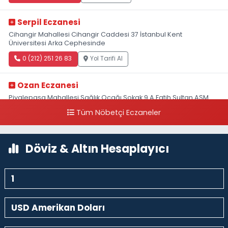
Serpil Eczanesi
Cihangir Mahallesi Cihangir Caddesi 37 İstanbul Kent
Üniversitesi Arka Cephesinde
0 (212) 251 26 83
Yol Tarifi Al
Ozan Eczanesi
Piyalepaşa Mahallesi Sağlık Ocağı Sokak 9 A Fatih Sultan ASM
Yanı
Tüm Nöbetçi Eczaneler
0 (212) 297 30 13
Yol Tarifi Al
Döviz & Altın Hesaplayıcı