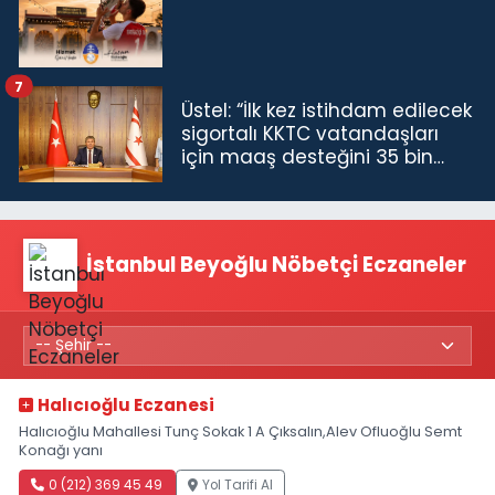
7
Üstel: “İlk kez istihdam edilecek
sigortalı KKTC vatandaşları
için maaş desteğini 35 bin
TL'ye çıkardık”
İstanbul Beyoğlu Nöbetçi Eczaneler
Halıcıoğlu Eczanesi
Halıcıoğlu Mahallesi Tunç Sokak 1 A Çıksalın,Alev Ofluoğlu Semt
Konağı yanı
0 (212) 369 45 49
Yol Tarifi Al