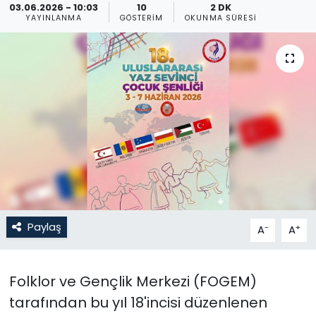
03.06.2026 - 10:03
10
2 DK
YAYINLANMA
GÖSTERIM
OKUNMA SÜRESI
Gündem
KKTC
KKTC YEREL SEÇİM 2018
Kültür Sanat
Magazin
Moda
Paylaş
-
+
A
A
Nöbetçi Eczaneler
Otomobil Dünyası
Folklor ve Gençlik Merkezi (FOGEM)
tarafından bu yıl 18'incisi düzenlenen
Politika