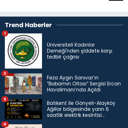
Trend Haberler
1
Üniversiteli Kadınlar
Derneği'nden şiddete karşı
tedbir çağrısı
2
Feza Aygın Sanıvar’ın
“Babamın Oltası” Sergisi Ercan
Havalimanı’nda Açıldı
3
Batıkent ile Gönyeli-Alayköy
Ağıllar bölgesinde yarın 6
saatlik elektrik kesintisi…
4