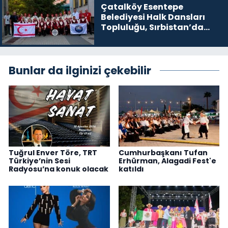
Çatalköy Esentepe
Belediyesi Halk Dansları
Topluluğu, Sırbistan’da
festivale katıldı
Bunlar da ilginizi çekebilir
Tuğrul Enver Töre, TRT
Cumhurbaşkanı Tufan
Türkiye’nin Sesi
Erhürman, Alagadi Fest'e
Radyosu’na konuk olacak
katıldı