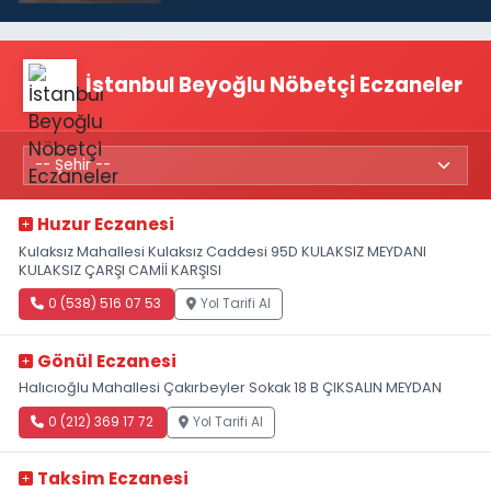
tamamını karşılayacağız”
İstanbul Beyoğlu Nöbetçi Eczaneler
Huzur Eczanesi
Kulaksız Mahallesi Kulaksız Caddesi 95D KULAKSIZ MEYDANI
KULAKSIZ ÇARŞI CAMİİ KARŞISI
0 (538) 516 07 53
Yol Tarifi Al
Gönül Eczanesi
Halıcıoğlu Mahallesi Çakırbeyler Sokak 18 B ÇIKSALIN MEYDAN
0 (212) 369 17 72
Yol Tarifi Al
Taksim Eczanesi