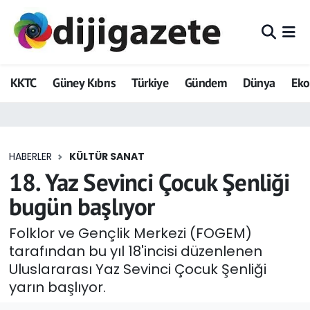
ADVERTORIAL
Hava Durumu
KKTC
Güney Kıbrıs
Türkiye
Gündem
Dünya
Ek
Dijigazete
Trafik Durumu
Dünya
Süper Lig Puan Durumu ve Fikstür
HABERLER
KÜLTÜR SANAT
Eğitim
Tüm Manşetler
18. Yaz Sevinci Çocuk Şenliği
Ekonomi
Son Dakika Haberleri
bugün başlıyor
Foto Galeri
Haber Arşivi
Folklor ve Gençlik Merkezi (FOGEM)
tarafından bu yıl 18'incisi düzenlenen
GEZİ
Uluslararası Yaz Sevinci Çocuk Şenliği
yarın başlıyor.
Güncel