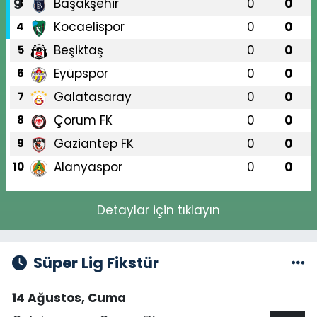
Başakşehir
0
0
3
Kocaelispor
0
0
4
Beşiktaş
0
0
5
Eyüpspor
0
0
6
Galatasaray
0
0
7
Çorum FK
0
0
8
Gaziantep FK
0
0
9
Alanyaspor
0
0
10
Detaylar için tıklayın
Süper Lig Fikstür
14 Ağustos, Cuma