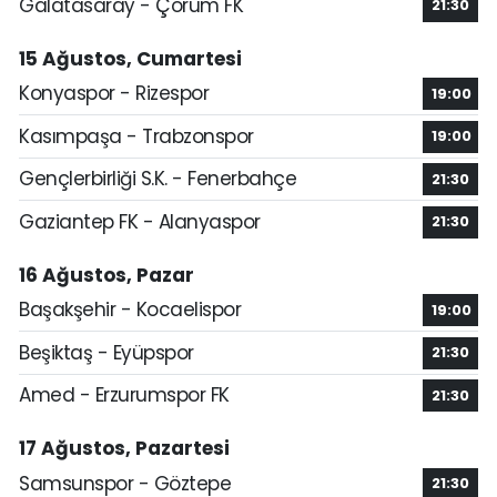
Galatasaray - Çorum FK
21:30
15 Ağustos, Cumartesi
Konyaspor - Rizespor
19:00
Kasımpaşa - Trabzonspor
19:00
Gençlerbirliği S.K. - Fenerbahçe
21:30
Gaziantep FK - Alanyaspor
21:30
16 Ağustos, Pazar
Başakşehir - Kocaelispor
19:00
Beşiktaş - Eyüpspor
21:30
Amed - Erzurumspor FK
21:30
17 Ağustos, Pazartesi
Samsunspor - Göztepe
21:30