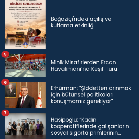
Boğaziçi'ndeki açılış ve
kutlama etkinliği
5
Minik Misafirlerden Ercan
Havalimanı’na Keşif Turu
6
Erhürman: “Şiddetten arınmak
için bütünsel politikaları
konuşmamız gerekiyor”
7
Hasipoğlu: “Kadın
kooperatiflerinde çalışanların
sosyal sigorta primlerinin