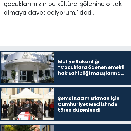
çocuklarımızın bu kültürel şölenine ortak
olmaya davet ediyorum." dedi.
Maliye Bakanlığı:
“Çocuklara ödenen emekli
hak sahipliği maaşlarında
yasa dışı uygulama yok”
Şemsi Kazım Erkman için
Cumhuriyet Meclisi’nde
tören düzenlendi