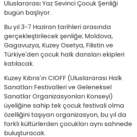
Uluslararası Yaz Sevinci Çocuk Şenliği
bugün başlıyor.
SAĞLIK
Bu yıl 3-7 Haziran tarihleri arasında
Spor
gerçekleştirilecek şenliğe; Moldova,
Gagavuzya, Kuzey Osetya, Filistin ve
Teknoloji
Türkiye'den çocuk halk dansları ekipleri
TÜRKiYE
katılacak.
Video Galeri
Kuzey Kıbrıs'ın CIOFF (Uluslararası Halk
Sanatları Festivalleri ve Geleneksel
YAŞAM
Sanatlar Organizasyonları Konseyi)
üyeliğine sahip tek çocuk festivali olma
Yazarlar
özelliğini taşıyan organizasyon, bu yıl da
farklı kültürlerden çocukları aynı sahnede
buluşturacak.