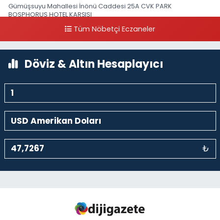
Gümüşsuyu Mahallesi İnönü Caddesi 25A CVK PARK
BOSPHORUS HOTEL KARŞISI
Tüm Nöbetçi Eczaneler
0 (212) 249 50 99
Yol Tarifi Al
Döviz & Altın Hesaplayıcı
₺