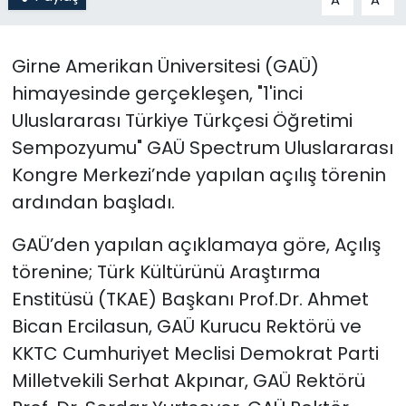
SAĞLIK
Girne Amerikan Üniversitesi (GAÜ)
Spor
himayesinde gerçekleşen, "1'inci
Uluslararası Türkiye Türkçesi Öğretimi
Teknoloji
Sempozyumu" GAÜ Spectrum Uluslararası
Kongre Merkezi’nde yapılan açılış törenin
TÜRKiYE
ardından başladı.
Video Galeri
GAÜ’den yapılan açıklamaya göre, Açılış
törenine; Türk Kültürünü Araştırma
YAŞAM
Enstitüsü (TKAE) Başkanı Prof.Dr. Ahmet
Yazarlar
Bican Ercilasun, GAÜ Kurucu Rektörü ve
KKTC Cumhuriyet Meclisi Demokrat Parti
Milletvekili Serhat Akpınar, GAÜ Rektörü