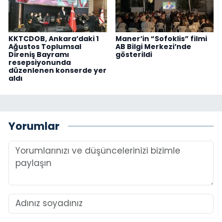
KKTCDOB, Ankara’daki 1
Maner’in “Sofoklis” filmi
Ağustos Toplumsal
AB Bilgi Merkezi’nde
Direniş Bayramı
gösterildi
resepsiyonunda
düzenlenen konserde yer
aldı
Yorumlar