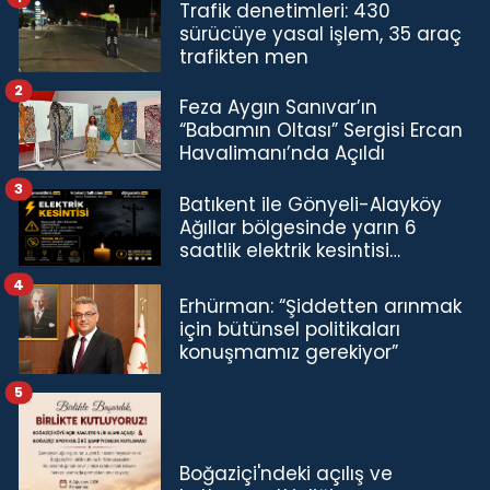
Trafik denetimleri: 430
sürücüye yasal işlem, 35 araç
trafikten men
2
Feza Aygın Sanıvar’ın
“Babamın Oltası” Sergisi Ercan
Havalimanı’nda Açıldı
3
Batıkent ile Gönyeli-Alayköy
Ağıllar bölgesinde yarın 6
saatlik elektrik kesintisi…
4
Erhürman: “Şiddetten arınmak
için bütünsel politikaları
konuşmamız gerekiyor”
5
Boğaziçi'ndeki açılış ve