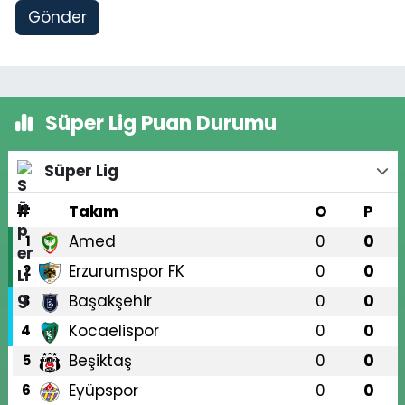
Gönder
Süper Lig Puan Durumu
Süper Lig
#
Takım
O
P
Amed
0
0
1
Erzurumspor FK
0
0
2
Başakşehir
0
0
3
Kocaelispor
0
0
4
Beşiktaş
0
0
5
Eyüpspor
0
0
6