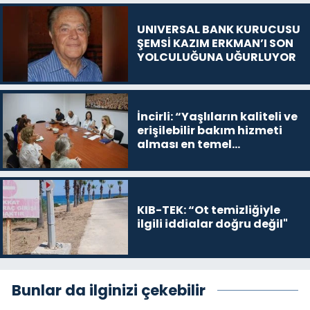
UNIVERSAL BANK KURUCUSU
ŞEMSİ KAZIM ERKMAN’I SON
YOLCULUĞUNA UĞURLUYOR
İncirli: “Yaşlıların kaliteli ve
erişilebilir bakım hizmeti
alması en temel
önceliğimiz”
KIB-TEK: “Ot temizliğiyle
ilgili iddialar doğru değil"
Bunlar da ilginizi çekebilir