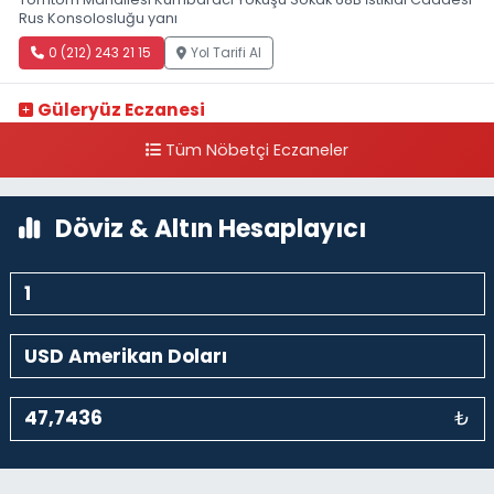
Rus Konsolosluğu yanı
0 (212) 243 21 15
Yol Tarifi Al
Güleryüz Eczanesi
Piripaşa Mahallesi Şaban Deresi Sokak 7 D Koç Müzesi Arkası-
Tüm Nöbetçi Eczaneler
kalaycıbahçe Meydana Doğru
0 (212) 369 95 85
Yol Tarifi Al
Döviz & Altın Hesaplayıcı
₺