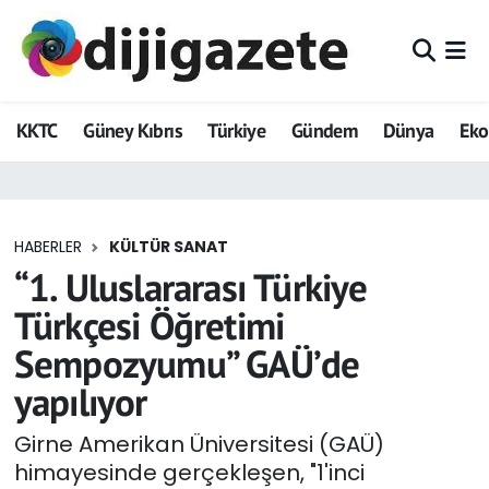
ADVERTORIAL
Hava Durumu
KKTC
Güney Kıbrıs
Türkiye
Gündem
Dünya
Ek
Dijigazete
Trafik Durumu
Dünya
Süper Lig Puan Durumu ve Fikstür
HABERLER
KÜLTÜR SANAT
Eğitim
Tüm Manşetler
“1. Uluslararası Türkiye
Ekonomi
Son Dakika Haberleri
Türkçesi Öğretimi
Sempozyumu” GAÜ’de
Foto Galeri
Haber Arşivi
yapılıyor
GEZİ
Girne Amerikan Üniversitesi (GAÜ)
himayesinde gerçekleşen, "1'inci
Güncel