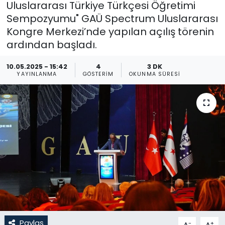
Uluslararası Türkiye Türkçesi Öğretimi
Sempozyumu" GAÜ Spectrum Uluslararası
Gündem
Kongre Merkezi’nde yapılan açılış törenin
KKTC
ardından başladı.
10.05.2025 - 15:42
4
3 DK
KKTC YEREL SEÇİM 2018
YAYINLANMA
GÖSTERIM
OKUNMA SÜRESI
Kültür Sanat
Magazin
Moda
Nöbetçi Eczaneler
Otomobil Dünyası
Politika
Paylaş
-
+
A
A