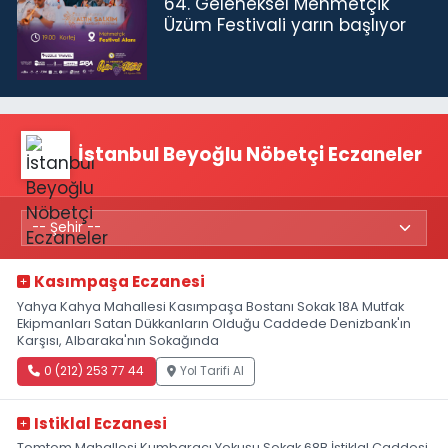
64. Geleneksel Mehmetçik
Üzüm Festivali yarın başlıyor
İstanbul Beyoğlu Nöbetçi Eczaneler
Kasımpaşa Eczanesi
Yahya Kahya Mahallesi Kasımpaşa Bostanı Sokak 18A Mutfak
Ekipmanları Satan Dükkanların Olduğu Caddede Denizbank'ın
Karşısı, Albaraka'nın Sokağında
0 (212) 253 77 44
Yol Tarifi Al
Istiklal Eczanesi
Tomtom Mahallesi Kumbaracı Yokuşu Sokak 68B İstiklal Caddesi