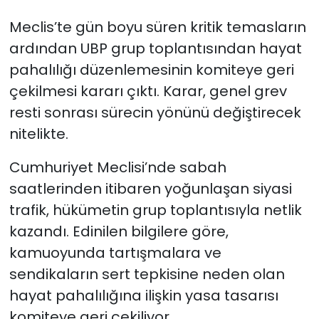
Meclis’te gün boyu süren kritik temasların
SAĞLIK
ardından UBP grup toplantısından hayat
pahalılığı düzenlemesinin komiteye geri
Spor
çekilmesi kararı çıktı. Karar, genel grev
Teknoloji
resti sonrası sürecin yönünü değiştirecek
nitelikte.
TÜRKiYE
Cumhuriyet Meclisi’nde sabah
Video Galeri
saatlerinden itibaren yoğunlaşan siyasi
trafik, hükümetin grup toplantısıyla netlik
YAŞAM
kazandı. Edinilen bilgilere göre,
Yazarlar
kamuoyunda tartışmalara ve
sendikaların sert tepkisine neden olan
hayat pahalılığına ilişkin yasa tasarısı
komiteye geri çekiliyor.