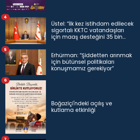
4
Üstel: “İlk kez istihdam edilecek
sigortalı KKTC vatandaşları
için maaş desteğini 35 bin
TL'ye çıkardık”
5
Erhürman: “Şiddetten arınmak
için bütünsel politikaları
konuşmamız gerekiyor”
6
Boğaziçi'ndeki açılış ve
kutlama etkinliği
7