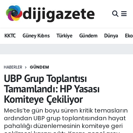
ADVERTORIAL
Hava Durumu
KKTC
Güney Kıbrıs
Türkiye
Gündem
Dünya
Ek
Dijigazete
Trafik Durumu
Dünya
Süper Lig Puan Durumu ve Fikstür
HABERLER
GÜNDEM
Eğitim
Tüm Manşetler
UBP Grup Toplantısı
Ekonomi
Son Dakika Haberleri
Tamamlandı: HP Yasası
Komiteye Çekiliyor
Foto Galeri
Haber Arşivi
Meclis’te gün boyu süren kritik temasların
GEZİ
ardından UBP grup toplantısından hayat
pahalılığı düzenlemesinin komiteye geri
Güncel