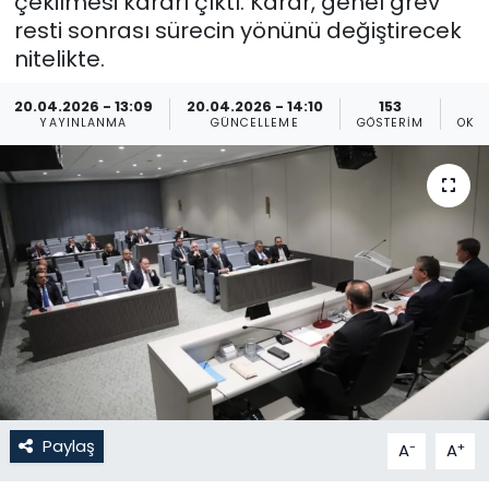
çekilmesi kararı çıktı. Karar, genel grev
resti sonrası sürecin yönünü değiştirecek
Gündem
nitelikte.
KKTC
20.04.2026 - 13:09
20.04.2026 - 14:10
153
YAYINLANMA
GÜNCELLEME
GÖSTERIM
OKU
KKTC YEREL SEÇİM 2018
Kültür Sanat
Magazin
Moda
Nöbetçi Eczaneler
Otomobil Dünyası
Paylaş
-
+
A
A
Politika