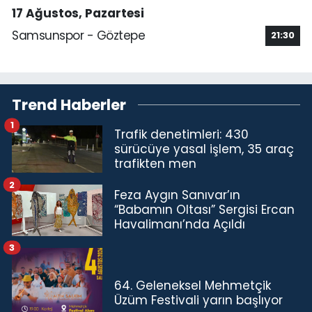
17 Ağustos, Pazartesi
Samsunspor - Göztepe
21:30
Trend Haberler
1
Trafik denetimleri: 430
sürücüye yasal işlem, 35 araç
trafikten men
2
Feza Aygın Sanıvar’ın
“Babamın Oltası” Sergisi Ercan
Havalimanı’nda Açıldı
3
64. Geleneksel Mehmetçik
Üzüm Festivali yarın başlıyor