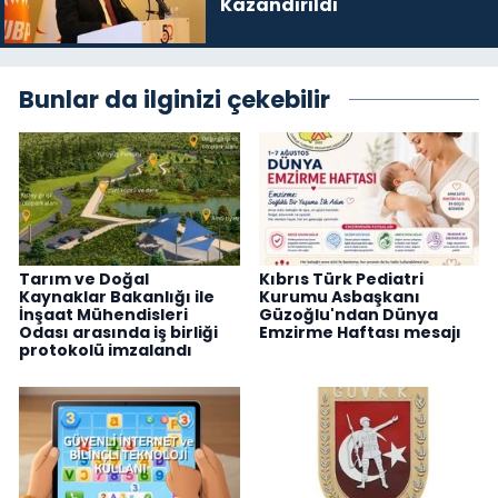
Kazandırıldı
Bunlar da ilginizi çekebilir
Tarım ve Doğal
Kıbrıs Türk Pediatri
Kaynaklar Bakanlığı ile
Kurumu Asbaşkanı
İnşaat Mühendisleri
Güzoğlu'ndan Dünya
Odası arasında iş birliği
Emzirme Haftası mesajı
protokolü imzalandı