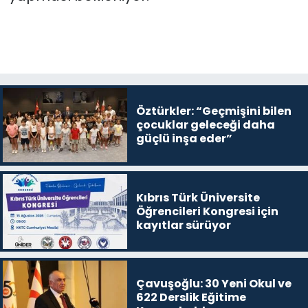
Öztürkler: “Geçmişini bilen
çocuklar geleceği daha
güçlü inşa eder”
Kıbrıs Türk Üniversite
Öğrencileri Kongresi için
kayıtlar sürüyor
Çavuşoğlu: 30 Yeni Okul ve
622 Derslik Eğitime