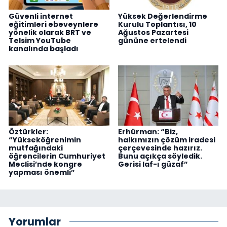
Güvenli internet
Yüksek Değerlendirme
eğitimleri ebeveynlere
Kurulu Toplantısı, 10
yönelik olarak BRT ve
Ağustos Pazartesi
Telsim YouTube
gününe ertelendi
kanalında başladı
Öztürkler:
Erhürman: “Biz,
“Yükseköğrenimin
halkımızın çözüm iradesi
mutfağındaki
çerçevesinde hazırız.
öğrencilerin Cumhuriyet
Bunu açıkça söyledik.
Meclisi’nde kongre
Gerisi laf-ı güzaf”
yapması önemli”
Yorumlar