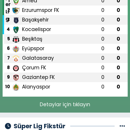
Amed
0
0
1
Erzurumspor FK
0
0
2
Başakşehir
0
0
3
Kocaelispor
0
0
4
Beşiktaş
0
0
5
Eyüpspor
0
0
6
Galatasaray
0
0
7
Çorum FK
0
0
8
Gaziantep FK
0
0
9
Alanyaspor
0
0
10
Detaylar için tıklayın
Süper Lig Fikstür