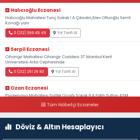
Halıcıoğlu Eczanesi
Halıcıoğlu Mahallesi Tunç Sokak 1 A Çıksalın,Alev Ofluoğlu Semt
Konağı yanı
0 (212) 369 45 49
Yol Tarifi Al
Serpil Eczanesi
Cihangir Mahallesi Cihangir Caddesi 37 İstanbul Kent
Üniversitesi Arka Cephesinde
0 (212) 251 26 83
Yol Tarifi Al
Ozan Eczanesi
Piyalepaşa Mahallesi Sağlık Ocağı Sokak 9 A Fatih Sultan ASM
Yanı
Tüm Nöbetçi Eczaneler
0 (212) 297 30 13
Yol Tarifi Al
Döviz & Altın Hesaplayıcı