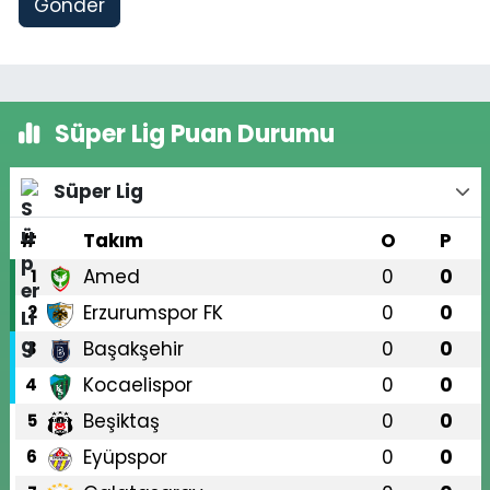
Gönder
Süper Lig Puan Durumu
Süper Lig
#
Takım
O
P
Amed
0
0
1
Erzurumspor FK
0
0
2
Başakşehir
0
0
3
Kocaelispor
0
0
4
Beşiktaş
0
0
5
Eyüpspor
0
0
6