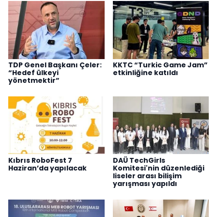
TDP Genel Başkanı Çeler:
KKTC “Turkic Game Jam”
“Hedef ülkeyi
etkinliğine katıldı
yönetmektir”
Kıbrıs RoboFest 7
DAÜ TechGirls
Haziran’da yapılacak
Komitesi'nin düzenlediği
liseler arası bilişim
yarışması yapıldı