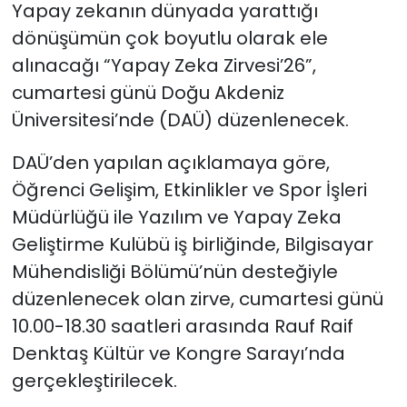
Yapay zekanın dünyada yarattığı
dönüşümün çok boyutlu olarak ele
SAĞLIK
alınacağı “Yapay Zeka Zirvesi’26”,
Spor
cumartesi günü Doğu Akdeniz
Üniversitesi’nde (DAÜ) düzenlenecek.
Teknoloji
DAÜ’den yapılan açıklamaya göre,
TÜRKiYE
Öğrenci Gelişim, Etkinlikler ve Spor İşleri
Müdürlüğü ile Yazılım ve Yapay Zeka
Video Galeri
Geliştirme Kulübü iş birliğinde, Bilgisayar
Mühendisliği Bölümü’nün desteğiyle
YAŞAM
düzenlenecek olan zirve, cumartesi günü
Yazarlar
10.00-18.30 saatleri arasında Rauf Raif
Denktaş Kültür ve Kongre Sarayı’nda
gerçekleştirilecek.