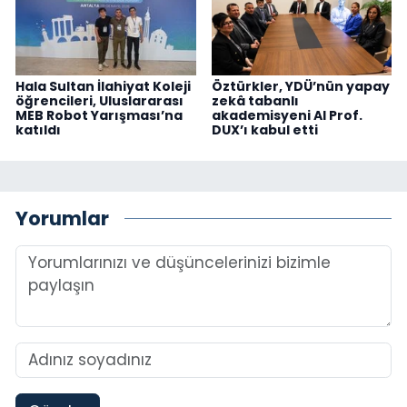
Hala Sultan İlahiyat Koleji
Öztürkler, YDÜ’nün yapay
öğrencileri, Uluslararası
zekâ tabanlı
MEB Robot Yarışması’na
akademisyeni AI Prof.
katıldı
DUX’ı kabul etti
Yorumlar