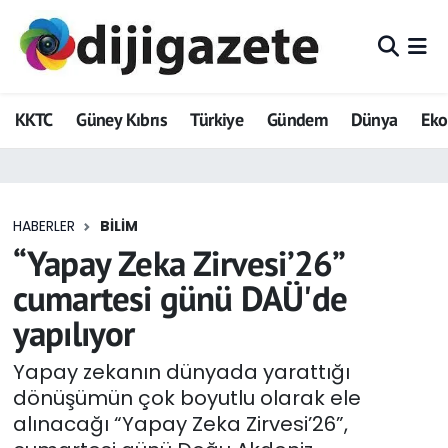
ADVERTORIAL
Hava Durumu
KKTC
Güney Kıbrıs
Türkiye
Gündem
Dünya
Ek
Dijigazete
Trafik Durumu
Dünya
Süper Lig Puan Durumu ve Fikstür
HABERLER
BILIM
Eğitim
Tüm Manşetler
“Yapay Zeka Zirvesi’26”
Ekonomi
Son Dakika Haberleri
cumartesi günü DAÜ'de
yapılıyor
Foto Galeri
Haber Arşivi
Yapay zekanın dünyada yarattığı
GEZİ
dönüşümün çok boyutlu olarak ele
alınacağı “Yapay Zeka Zirvesi’26”,
Güncel