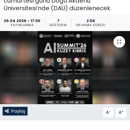
cumartesi günü Doğu Akdeniz
Üniversitesi’nde (DAÜ) düzenlenecek.
Gündem
29.04.2026 - 17:30
7
2 DK
KKTC
YAYINLANMA
GÖSTERIM
OKUNMA SÜRESI
KKTC YEREL SEÇİM 2018
Kültür Sanat
Magazin
Moda
Nöbetçi Eczaneler
Paylaş
-
+
A
A
Otomobil Dünyası
Politika