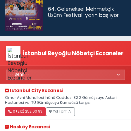
64. Geleneksel Mehmetçik
Üzüm Festivali yarın başlıyor
İstanbul Beyoğlu Nöbetçi Eczaneler
Istanbul City Eczanesi
Ömer Avni Mahallesi İnönü Caddesi 32 2 Gümüşsuyu Askeri
Hastanesi ve İTÜ Gümüşsuyu Kampüsü karşısı
0 (212) 252 00 93
Yol Tarifi Al
Hasköy Eczanesi