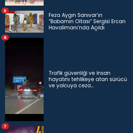
5
Feza Aygın Sanıvar’ın
“Babamın Oltası” Sergisi Ercan
Havalimanı’nda Açıldı
6
Trafik güvenliği ve insan
hayatını tehlikeye atan sürücü
ve yolcuya ceza...
7