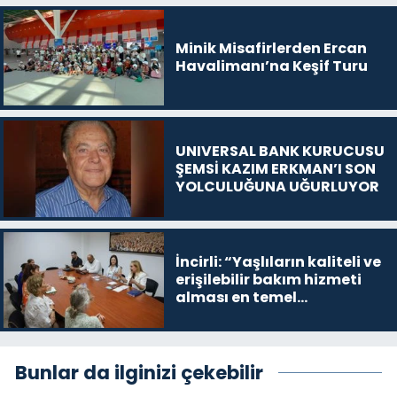
Minik Misafirlerden Ercan
Havalimanı’na Keşif Turu
UNIVERSAL BANK KURUCUSU
ŞEMSİ KAZIM ERKMAN’I SON
YOLCULUĞUNA UĞURLUYOR
İncirli: “Yaşlıların kaliteli ve
erişilebilir bakım hizmeti
alması en temel
önceliğimiz”
Bunlar da ilginizi çekebilir