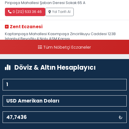
Piripaşa Mahallesi Şaban Deresi Sokak 65 A
0 (212) 533 36 46
Yol Tarifi Al
Zent Eczanesi
Kaptanpaşa Mahallesi Kasımpaşa Zincirlikuyu Caddesi 123B
İstanbul Beyoğlu 4 Nolu ASM Karşısı
Tüm Nöbetçi Eczaneler
0 (212) 297 96 92
Yol Tarifi Al
Döviz & Altın Hesaplayıcı
₺