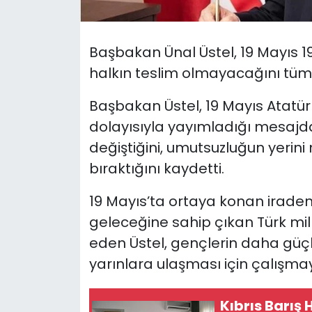
SAĞLIK
Başbakan Ünal Üstel, 19 Mayıs 19
Spor
halkın teslim olmayacağını tüm
Teknoloji
Başbakan Üstel, 19 Mayıs Atatü
dolayısıyla yayımladığı mesajda,
TÜRKiYE
değiştiğini, umutsuzluğun yerini
bıraktığını kaydetti.
Video Galeri
19 Mayıs’ta ortaya konan iraden
YAŞAM
geleceğine sahip çıkan Türk mil
eden Üstel, gençlerin daha güç
Yazarlar
yarınlara ulaşması için çalışmayı
Kıbrıs Barış 