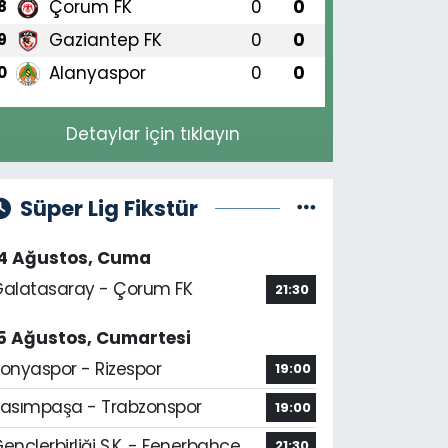
Çorum FK
0
0
8
Gaziantep FK
0
0
9
Alanyaspor
0
0
0
Detaylar için tıklayın
Süper Lig Fikstür
14 Ağustos, Cuma
alatasaray - Çorum FK
21:30
5 Ağustos, Cumartesi
onyaspor - Rizespor
19:00
asımpaşa - Trabzonspor
19:00
ençlerbirliği S.K. - Fenerbahçe
21:30