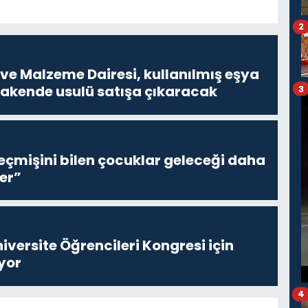
2
ve Malzeme Dairesi, kullanılmış eşya
erakende usulü satışa çıkaracak
3
eçmişini bilen çocuklar geleceği daha
er”
niversite Öğrencileri Kongresi için
yor
4