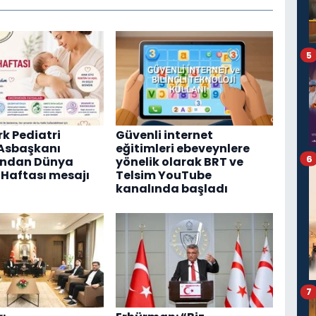
5
rk Pediatri
Güvenli internet
Asbaşkanı
eğitimleri ebeveynlere
6
'ndan Dünya
yönelik olarak BRT ve
Haftası mesajı
Telsim YouTube
kanalında başladı
7