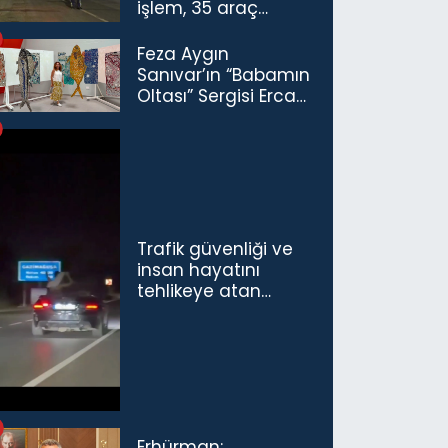
işlem, 35 araç
trafikten men
Feza Aygın
Sanıvar’ın “Babamın
Oltası” Sergisi Ercan
Havalimanı’nda
Açıldı
Trafik güvenliği ve
insan hayatını
tehlikeye atan
sürücü ve yolcuya
ceza...
Erhürman: