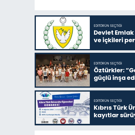
EDITÖRÜN SEÇTIĞI
Devlet Emlak 
ve içkileri p
EDITÖRÜN SEÇTIĞI
Öztürkler: “G
güçlü inşa ed
EDITÖRÜN SEÇTIĞI
Kıbrıs Türk Ü
kayıtlar sürü