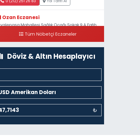
0 (212) 251 26 83
Yol Tarifi Al
Ozan Eczanesi
iyalepaşa Mahallesi Sağlık Ocağı Sokak 9 A Fatih
ultan ASM Yanı
Tüm Nöbetçi Eczaneler
0 (212) 297 30 13
Yol Tarifi Al
Döviz & Altın Hesaplayıcı
₺