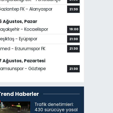
aziantep FK - Alanyaspor
21:30
6 Ağustos, Pazar
aşakşehir - Kocaelispor
19:00
eşiktaş - Eyüpspor
21:30
med - Erzurumspor FK
21:30
7 Ağustos, Pazartesi
amsunspor - Göztepe
21:30
Trend Haberler
Trafik denetimleri:
430 sürücüye yasal