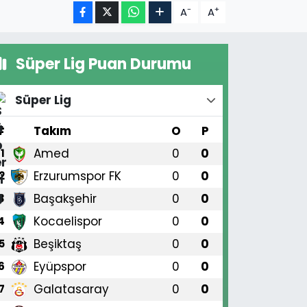
-
+
A
A
Süper Lig Puan Durumu
Süper Lig
#
Takım
O
P
Amed
0
0
1
Erzurumspor FK
0
0
2
Başakşehir
0
0
3
Kocaelispor
0
0
4
Beşiktaş
0
0
5
Eyüpspor
0
0
6
Galatasaray
0
0
7