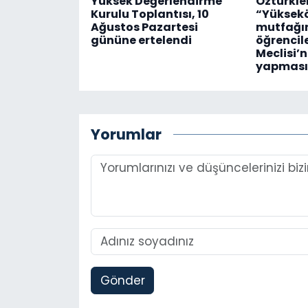
Yüksek Değerlendirme
Öztürkler
Kurulu Toplantısı, 10
“Yüksek
Ağustos Pazartesi
mutfağı
gününe ertelendi
öğrencil
Meclisi’
yapması
Yorumlar
Gönder