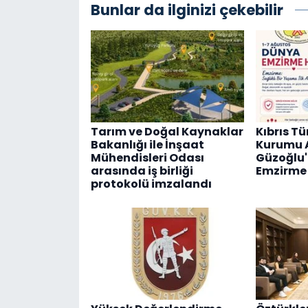
Bunlar da ilginizi çekebilir
Tarım ve Doğal Kaynaklar
Kıbrıs Tü
Bakanlığı ile İnşaat
Kurumu 
Mühendisleri Odası
Güzoğlu
arasında iş birliği
Emzirme 
protokolü imzalandı