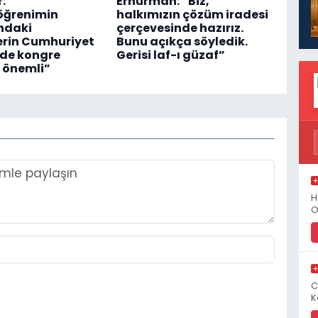
:
Erhürman: “Biz,
öğrenimin
halkımızın çözüm iradesi
ndaki
çerçevesinde hazırız.
erin Cumhuriyet
Bunu açıkça söyledik.
nde kongre
Gerisi laf-ı güzaf”
 önemli”
H
O
C
K