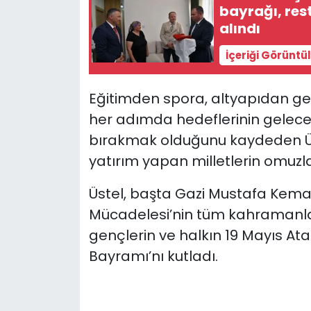
bayrağı, res
alındı
İçeriği Görüntü
Eğitimden spora, altyapıdan gen
her adımda hedeflerinin gelec
bırakmak olduğunu kaydeden Üst
yatırım yapan milletlerin omuzlar
Üstel, başta Gazi Mustafa Kemal
Mücadelesi’nin tüm kahramanla
gençlerin ve halkın 19 Mayıs At
Bayramı’nı kutladı.