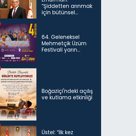
“Şiddetten arınmak
için bütünsel
politikaları
konuşmamız
gerekiyor”
64. Geleneksel
Mehmetçik Üzüm
Festivali yarın
başlıyor
Boğaziçi'ndeki açılış
ve kutlama etkinliği
Üstel: “İlk kez