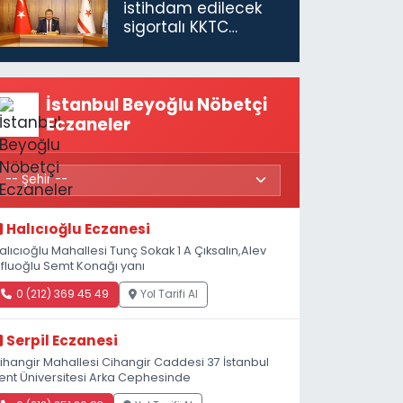
istihdam edilecek
sigortalı KKTC
vatandaşları için
maaş desteğini 35
bin TL'ye çıkardık”
İstanbul Beyoğlu Nöbetçi
Eczaneler
Halıcıoğlu Eczanesi
alıcıoğlu Mahallesi Tunç Sokak 1 A Çıksalın,Alev
fluoğlu Semt Konağı yanı
0 (212) 369 45 49
Yol Tarifi Al
Serpil Eczanesi
ihangir Mahallesi Cihangir Caddesi 37 İstanbul
ent Üniversitesi Arka Cephesinde