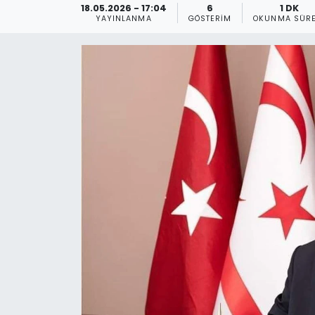
18.05.2026 - 17:04
6
1 DK
YAYINLANMA
GÖSTERIM
OKUNMA SÜRE
Gündem
KKTC
KKTC YEREL SEÇİM 2018
Kültür Sanat
Magazin
Moda
Nöbetçi Eczaneler
Otomobil Dünyası
Politika