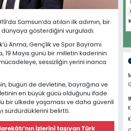
19’da Samsun’da atılan ilk adımın, bir
1
 dünyaya gösterdiğini vurguladı.
rk’ü Anma, Gençlik ve Spor Bayramı
 19 Mayıs günü bir milletin kaderinin
 mücadeleye, sessizliğin yerini inanca
in, bugün de devletine, bayrağına ve
G
letinin en büyük gücü olduğunu ifade
1
lü bir ülkede yaşaması ve daha güvenli
K
 sürdürdüklerini belirtti.
K
Harekâtı’nın izlerini taşıyan Türk
G