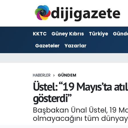
ADVERTORIAL
Hava Durumu
KKTC
Güney Kıbrıs
Türkiye
Günd
Dijigazete
Trafik Durumu
Gazeteler
Yazarlar
Dünya
Süper Lig Puan Durumu ve Fikstür
Eğitim
Tüm Manşetler
HABERLER
GÜNDEM
Ekonomi
Son Dakika Haberleri
Üstel: “19 Mayıs’ta at
gösterdi”
Foto Galeri
Haber Arşivi
Başbakan Ünal Üstel, 19 May
GEZİ
olmayacağını tüm dünyaya 
Güncel