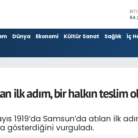
64.
DO
47,
EU
55,
em
Dünya
Ekonomi
Kültür Sanat
Sağlık
İç H
STE
64,
GRA
651
BİS
13.
ılan ilk adım, bir halkın tesli
ıs 1919’da Samsun’da atılan ilk adım
gösterdiğini vurguladı.