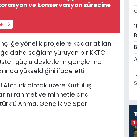
torasyon ve konservasyon sürecine
G
le
1
B
çliğe yönelik projelere kadar atılan
B
eğe daha sağlam yürüyen bir KKTC
A
el, güçlü devletlerin gençlerine
ında yükseldiğini ifade etti.
1
S
 Atatürk olmak üzere Kurtuluş
rını rahmet ve minnetle andı;
atürk’ü Anma, Gençlik ve Spor
1