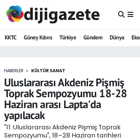
ADVERTORIAL
Hava Durumu
KKTC
Güney Kıbrıs
Türkiye
Gündem
Dünya
Ek
Dijigazete
Trafik Durumu
Dünya
Süper Lig Puan Durumu ve Fikstür
HABERLER
KÜLTÜR SANAT
Eğitim
Tüm Manşetler
Uluslararası Akdeniz Pişmiş
Ekonomi
Son Dakika Haberleri
Toprak Sempozyumu 18-28
Haziran arası Lapta'da
Foto Galeri
Haber Arşivi
yapılacak
GEZİ
"11. Uluslararası Akdeniz Pişmiş Toprak
Sempozyumu", 18–28 Haziran tarihleri
Güncel