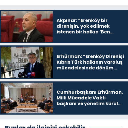
Akpınar: “Erenköy bir
direnişin, yok edilmek
istenen bir halkın ‘Ben
buradayım ve var olmaya
devam edeceğim’ dediği
yer
Erhürman: “Erenköy Direnişi
Kıbrıs Türk halkının varoluş
mücadelesinde dönüm
noktalarından biri”
Cumhurbaşkanı Erhürman,
Milli Mücadele Vakfı
başkanı ve yönetim kurulu
üyelerini kabul etti
Bunlar da ilginizi çekebilir