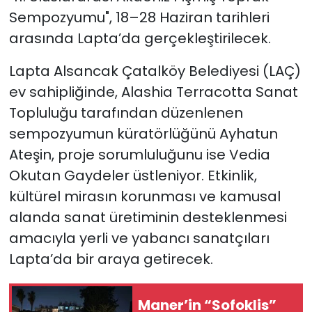
Sempozyumu", 18–28 Haziran tarihleri
SAĞLIK
arasında Lapta’da gerçekleştirilecek.
Spor
Lapta Alsancak Çatalköy Belediyesi (LAÇ)
ev sahipliğinde, Alashia Terracotta Sanat
Teknoloji
Topluluğu tarafından düzenlenen
sempozyumun küratörlüğünü Ayhatun
TÜRKiYE
Ateşin, proje sorumluluğunu ise Vedia
Okutan Gaydeler üstleniyor. Etkinlik,
Video Galeri
kültürel mirasın korunması ve kamusal
YAŞAM
alanda sanat üretiminin desteklenmesi
amacıyla yerli ve yabancı sanatçıları
Yazarlar
Lapta’da bir araya getirecek.
Maner’in “Sofoklis”