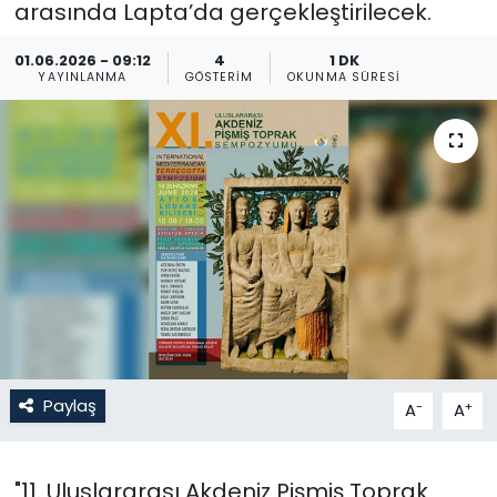
arasında Lapta’da gerçekleştirilecek.
Gündem
01.06.2026 - 09:12
4
1 DK
YAYINLANMA
GÖSTERIM
OKUNMA SÜRESI
KKTC
KKTC YEREL SEÇİM 2018
Kültür Sanat
Magazin
Moda
Nöbetçi Eczaneler
Paylaş
-
+
A
A
Otomobil Dünyası
"11. Uluslararası Akdeniz Pişmiş Toprak
Politika