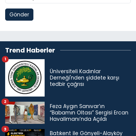
Gönder
Trend Haberler
1
Üniversiteli Kadınlar
Derneği'nden şiddete karşı
tedbir çağrısı
2
Feza Aygın Sanıvar’ın
“Babamın Oltası” Sergisi Ercan
Havalimanı’nda Açıldı
3
Batıkent ile Gönyeli-Alayköy