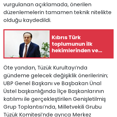
vurgulanan açıklamada, önerilen
düzenlemelerin tamamen teknik nitelikte
olduğu kaydedildi.
Kıbrıs Türk
toplumunun ilk
hekimlerinden ve
siyasi isimlerinden
Dr. Şemsi Kazım
Öte yandan, Tüzük Kurultayı’nda
Erkman hayatını
gündeme gelecek değişiklik önerilerinin;
kaybetti
UBP Genel Başkanı ve Başbakan Ünal
Üstel başkanlığında İlçe Başkanlarının
katılımı ile gerçekleştirilen Genişletilmiş
Grup Toplantısı’nda, Milletvekili Grubu
Tüzük Komitesi’nde ayrıca Merkez