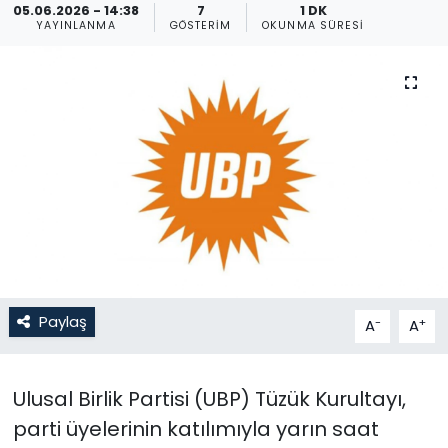
05.06.2026 - 14:38
7
1 DK
YAYINLANMA
GÖSTERIM
OKUNMA SÜRESI
Gündem
KKTC
KKTC YEREL SEÇİM 2018
Kültür Sanat
Magazin
Moda
Paylaş
-
+
A
A
Nöbetçi Eczaneler
Otomobil Dünyası
Ulusal Birlik Partisi (UBP) Tüzük Kurultayı,
parti üyelerinin katılımıyla yarın saat
Politika