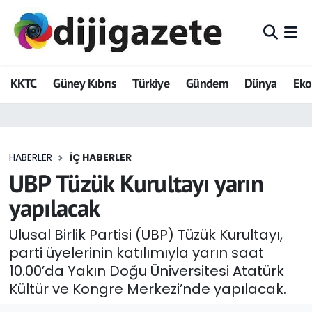
ADVERTORIAL
Hava Durumu
KKTC
Güney Kıbrıs
Türkiye
Gündem
Dünya
Ek
Dijigazete
Trafik Durumu
Dünya
Süper Lig Puan Durumu ve Fikstür
HABERLER
İÇ HABERLER
Eğitim
Tüm Manşetler
UBP Tüzük Kurultayı yarın
Ekonomi
Son Dakika Haberleri
yapılacak
Foto Galeri
Haber Arşivi
Ulusal Birlik Partisi (UBP) Tüzük Kurultayı,
parti üyelerinin katılımıyla yarın saat
GEZİ
10.00’da Yakın Doğu Üniversitesi Atatürk
Kültür ve Kongre Merkezi’nde yapılacak.
Güncel