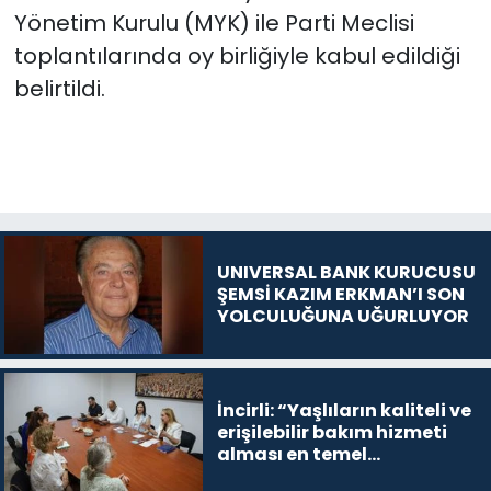
Yönetim Kurulu (MYK) ile Parti Meclisi
toplantılarında oy birliğiyle kabul edildiği
belirtildi.
UNIVERSAL BANK KURUCUSU
ŞEMSİ KAZIM ERKMAN’I SON
YOLCULUĞUNA UĞURLUYOR
İncirli: “Yaşlıların kaliteli ve
erişilebilir bakım hizmeti
alması en temel
önceliğimiz”