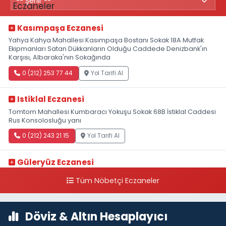
Kasımpaşa Eczanesi
Yahya Kahya Mahallesi Kasımpaşa Bostanı Sokak 18A Mutfak
Ekipmanları Satan Dükkanların Olduğu Caddede Denizbank'ın
Karşısı, Albaraka'nın Sokağında
0 (212) 253 77 44
Yol Tarifi Al
Istiklal Eczanesi
Tomtom Mahallesi Kumbaracı Yokuşu Sokak 68B İstiklal Caddesi
Rus Konsolosluğu yanı
0 (212) 243 21 15
Yol Tarifi Al
Güleryüz Eczanesi
Piripaşa Mahallesi Şaban Deresi Sokak 7 D Koç Müzesi Arkası-
Tüm Nöbetçi Eczaneler
kalaycıbahçe Meydana Doğru
0 (212) 369 95 85
Yol Tarifi Al
Döviz & Altın Hesaplayıcı