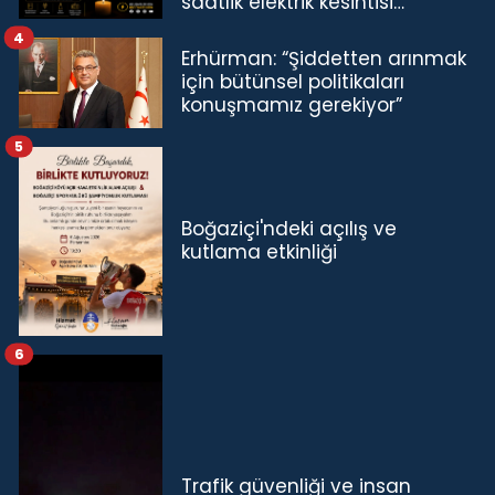
saatlik elektrik kesintisi…
4
Erhürman: “Şiddetten arınmak
için bütünsel politikaları
konuşmamız gerekiyor”
5
Boğaziçi'ndeki açılış ve
kutlama etkinliği
6
Trafik güvenliği ve insan