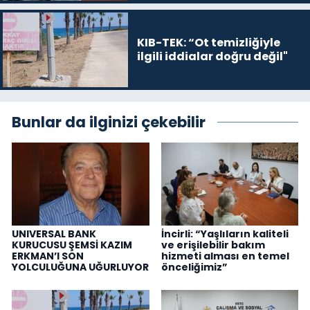
KIB-TEK: “Ot temizliğiyle
ilgili iddialar doğru değil"
Bunlar da ilginizi çekebilir
UNIVERSAL BANK
İncirli: “Yaşlıların kaliteli
KURUCUSU ŞEMSİ KAZIM
ve erişilebilir bakım
ERKMAN’I SON
hizmeti alması en temel
YOLCULUĞUNA UĞURLUYOR
önceliğimiz”