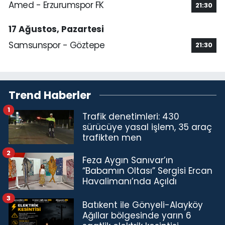
Amed - Erzurumspor FK
21:30
17 Ağustos, Pazartesi
Samsunspor - Göztepe
21:30
Trend Haberler
1
Trafik denetimleri: 430
sürücüye yasal işlem, 35 araç
trafikten men
2
Feza Aygın Sanıvar’ın
“Babamın Oltası” Sergisi Ercan
Havalimanı’nda Açıldı
3
Batıkent ile Gönyeli-Alayköy
Ağıllar bölgesinde yarın 6