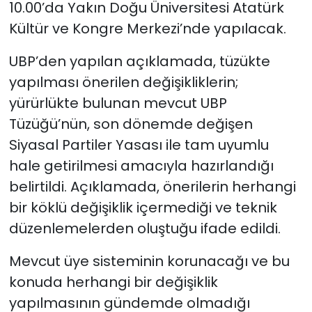
10.00’da Yakın Doğu Üniversitesi Atatürk
Kültür ve Kongre Merkezi’nde yapılacak.
SAĞLIK
UBP’den yapılan açıklamada, tüzükte
Spor
yapılması önerilen değişikliklerin;
yürürlükte bulunan mevcut UBP
Teknoloji
Tüzüğü’nün, son dönemde değişen
TÜRKiYE
Siyasal Partiler Yasası ile tam uyumlu
hale getirilmesi amacıyla hazırlandığı
Video Galeri
belirtildi. Açıklamada, önerilerin herhangi
bir köklü değişiklik içermediği ve teknik
YAŞAM
düzenlemelerden oluştuğu ifade edildi.
Yazarlar
Mevcut üye sisteminin korunacağı ve bu
konuda herhangi bir değişiklik
yapılmasının gündemde olmadığı