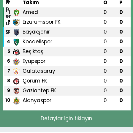
#
Takım
O
P
Amed
0
0
1
Erzurumspor FK
0
0
2
Başakşehir
0
0
3
Kocaelispor
0
0
4
Beşiktaş
0
0
5
Eyüpspor
0
0
6
Galatasaray
0
0
7
Çorum FK
0
0
8
Gaziantep FK
0
0
9
Alanyaspor
0
0
10
Detaylar için tıklayın